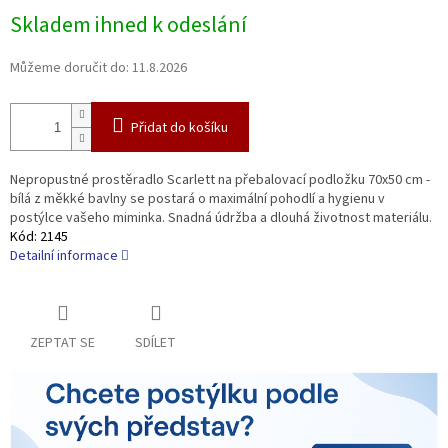
Měrná
Skladem ihned k odeslání
cena:
Můžeme doručit do:
11.8.2026
Přidat do košíku
Nepropustné prostěradlo Scarlett na přebalovací podložku 70x50 cm -
bílá z měkké bavlny se postará o maximální pohodlí a hygienu v
postýlce vašeho miminka. Snadná údržba a dlouhá životnost materiálu.
Kód:
2145
Detailní informace
ZEPTAT SE
SDÍLET