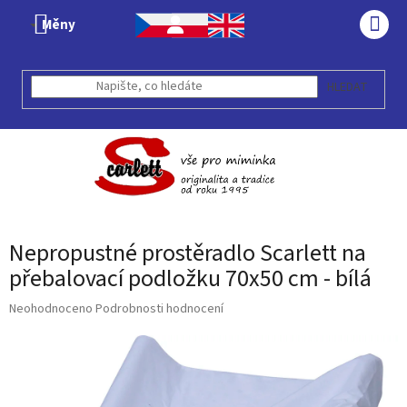
Přejít
Měny
na
NÁK
obsah
KOŠÍ
HLEDAT
Nepropustné prostěradlo Scarlett na
přebalovací podložku 70x50 cm - bílá
Průměrné
Neohodnoceno
Podrobnosti hodnocení
hodnocení
produktu
je
0,0
z