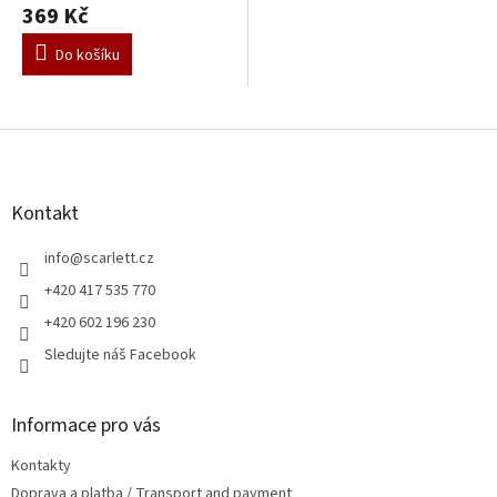
369 Kč
Do košíku
Z
á
p
a
Kontakt
t
í
info
@
scarlett.cz
+420 417 535 770
+420 602 196 230
Sledujte náš Facebook
Informace pro vás
Kontakty
Doprava a platba / Transport and payment