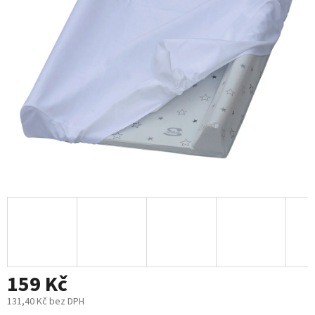
5
hvězdiček.
159 Kč
131,40 Kč bez DPH