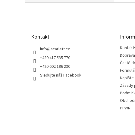
Z
á
p
a
t
Kontakt
Inform
í
Kontakt
info
@
scarlett.cz
Doprava
+420 417 535 770
Časté d
+420 602 196 230
Formulá
Sledujte náš Facebook
Napište
Zásady 
Podmínk
Obchodn
PPWR