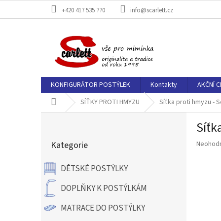
Přejít
+420 417 535 770
info@scarlett.cz
na
obsah
KONFIGURÁTOR POSTÝLEK
Kontakty
AKČNÍ C
Domů
SÍŤKY PROTI HMYZU
Síťka proti hmyzu - S
P
Síťk
o
Přeskočit
s
Průměr
Kategorie
Neohod
kategorie
t
hodnoce
r
produkt
DĚTSKÉ POSTÝLKY
a
je
n
0,0
DOPLŇKY K POSTÝLKÁM
z
n
5
í
MATRACE DO POSTÝLKY
hvězdič
p