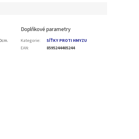
Doplňkové parametry
70cm.
Kategorie
:
SÍŤKY PROTI HMYZU
EAN
:
8595244405244