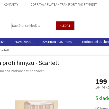
KONTAKTY
DOPRAVA A PLATBA / TRANSPORT AND PAYMENT
HLEDAT
ENY
NOVÉ ZBOŽÍ
ZACHRAŇ POSTÝLKU
Hodnocení obcho
carlett
a proti hmyzu - Scarlett
né
noceno
Podrobnosti hodnocení
ní
199
u
164,46 K
Měrná
Sklad
cena:
ek.
Můžeme d