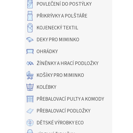
a
POVLEČENÍ DO POSTÝLKY
n
e
PŘIKRÝVKY A POLŠTÁŘE
l
KOJENECKÝ TEXTIL
DEKY PRO MIMINKO
OHRÁDKY
ŽÍNĚNKY A HRACÍ PODLOŽKY
KOŠÍKY PRO MIMINKO
KOLÉBKY
PŘEBALOVACÍ PULTY A KOMODY
PŘEBALOVACÍ PODLOŽKY
DĚTSKÉ VÝROBKY ECO