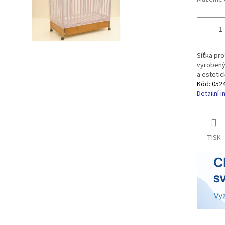
Síťka pro
vyrobený
a estetic
Kód:
052
Detailní 
TISK