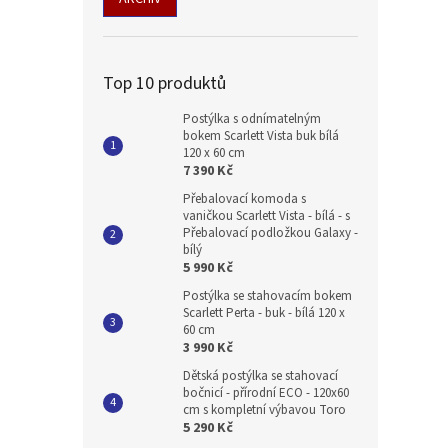
Top 10 produktů
Postýlka s odnímatelným
bokem Scarlett Vista buk bílá
120 x 60 cm
7 390 Kč
Přebalovací komoda s
vaničkou Scarlett Vista - bílá - s
Přebalovací podložkou Galaxy -
bílý
5 990 Kč
Postýlka se stahovacím bokem
Scarlett Perta - buk - bílá 120 x
60 cm
3 990 Kč
Dětská postýlka se stahovací
bočnicí - přírodní ECO - 120x60
cm s kompletní výbavou Toro
5 290 Kč