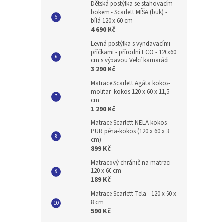
Dětská postýlka se stahovacím
bokem - Scarlett MÍŠA (buk) -
bílá 120 x 60 cm
4 690 Kč
Levná postýlka s vyndavacími
příčkami - přírodní ECO - 120x60
cm s výbavou Velcí kamarádi
3 290 Kč
Matrace Scarlett Agáta kokos-
molitan-kokos 120 x 60 x 11,5
cm
1 290 Kč
Matrace Scarlett NELA kokos-
PUR pěna-kokos (120 x 60 x 8
cm)
899 Kč
Matracový chránič na matraci
120 x 60 cm
189 Kč
Matrace Scarlett Tela - 120 x 60 x
8 cm
590 Kč