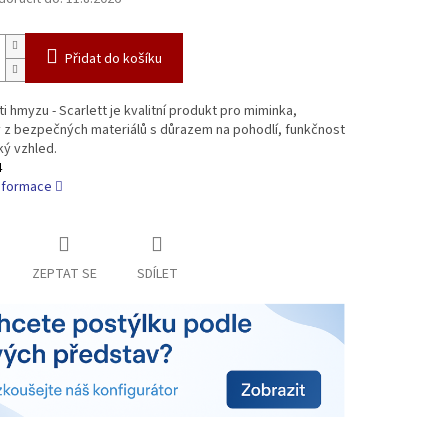
Přidat do košíku
ti hmyzu - Scarlett je kvalitní produkt pro miminka,
 z bezpečných materiálů s důrazem na pohodlí, funkčnost
ký vzhled.
4
informace
ZEPTAT SE
SDÍLET