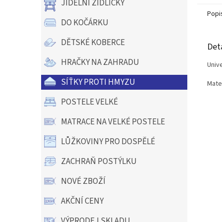
JÍDELNÍ ŽIDLIČKY
Popi
DO KOČÁRKU
DĚTSKÉ KOBERCE
Det
HRAČKY NA ZAHRADU
Univ
SÍŤKY PROTI HMYZU
Mater
POSTELE VELKÉ
MATRACE NA VELKÉ POSTELE
LŮŽKOVINY PRO DOSPĚLÉ
ZACHRAŇ POSTÝLKU
NOVÉ ZBOŽÍ
AKČNÍ CENY
VÝPRODEJ SKLADU