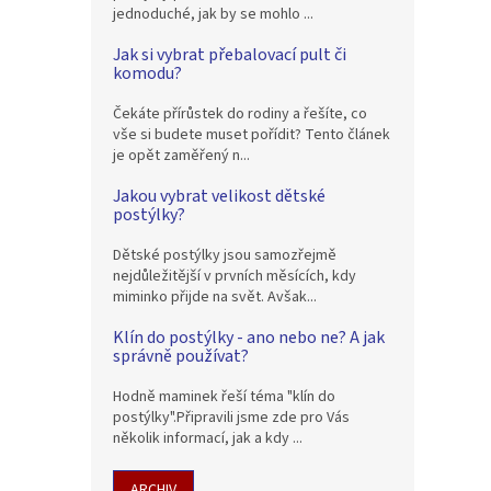
jednoduché, jak by se mohlo ...
Jak si vybrat přebalovací pult či
komodu?
Čekáte přírůstek do rodiny a řešíte, co
vše si budete muset pořídit? Tento článek
je opět zaměřený n...
Jakou vybrat velikost dětské
postýlky?
Dětské postýlky jsou samozřejmě
nejdůležitější v prvních měsících, kdy
miminko přijde na svět. Avšak...
Klín do postýlky - ano nebo ne? A jak
správně používat?
Hodně maminek řeší téma "klín do
postýlky".Připravili jsme zde pro Vás
několik informací, jak a kdy ...
ARCHIV