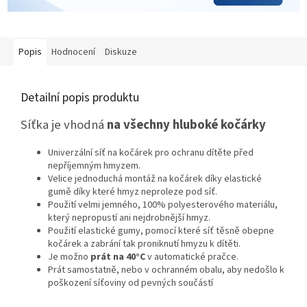
Popis
Hodnocení
Diskuze
Detailní popis produktu
Síťka je vhodná
na všechny hluboké kočárky
Univerzální síť na kočárek pro ochranu dítěte před
nepříjemným hmyzem.
Velice jednoduchá montáž na kočárek díky elastické
gumě díky které hmyz neproleze pod síť.
Použití velmi jemného, 100% polyesterového materiálu,
který nepropustí ani nejdrobnější hmyz.
Použití elastické gumy, pomocí které síť těsně obepne
kočárek a zabrání tak proniknutí hmyzu k dítěti.
Je možno
prát na 40°C
v automatické pračce.
Prát samostatně, nebo v ochranném obalu, aby nedošlo k
poškození síťoviny od pevných součástí