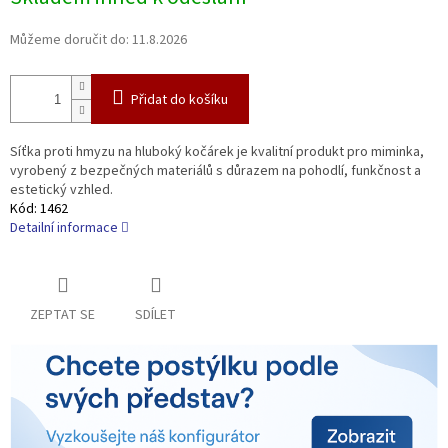
cena:
Můžeme doručit do:
11.8.2026
Přidat do košíku
Síťka proti hmyzu na hluboký kočárek je kvalitní produkt pro miminka,
vyrobený z bezpečných materiálů s důrazem na pohodlí, funkčnost a
estetický vzhled.
Kód:
1462
Detailní informace
ZEPTAT SE
SDÍLET