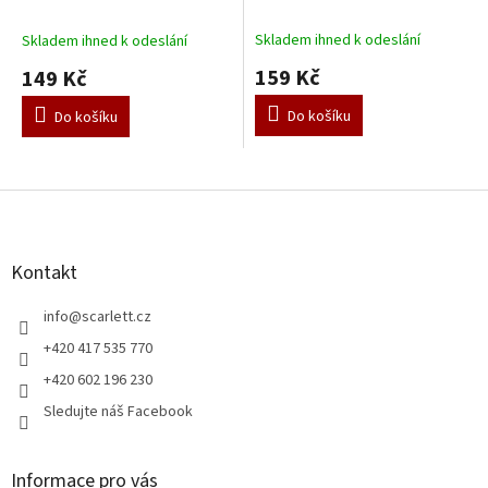
Skladem ihned k odeslání
Skladem ihned k odeslání
159 Kč
149 Kč
Do košíku
Do košíku
Z
á
p
a
Kontakt
t
í
info
@
scarlett.cz
+420 417 535 770
+420 602 196 230
Sledujte náš Facebook
Informace pro vás