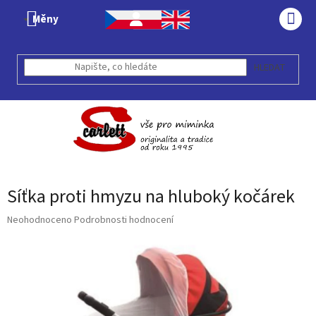
Přejít
Měny
na
NÁK
obsah
KOŠÍ
HLEDAT
Síťka proti hmyzu na hluboký kočárek
Průměrné
Neohodnoceno
Podrobnosti hodnocení
hodnocení
produktu
je
0,0
z
5
hvězdiček.