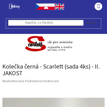
Přejít
Měny
na
NÁK
obsah
KOŠÍ
HLEDAT
Kolečka černá - Scarlett (sada 4ks) - II.
JAKOST
Průměrné
Neohodnoceno
Podrobnosti hodnocení
hodnocení
produktu
je
0,0
z