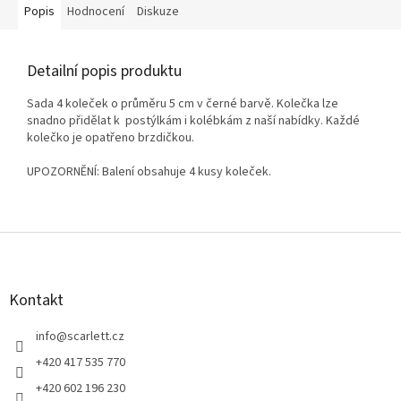
Popis
Hodnocení
Diskuze
Detailní popis produktu
Sada 4 koleček o průměru 5 cm v černé barvě. Kolečka lze
snadno přidělat k postýlkám i kolébkám z naší nabídky. Každé
kolečko je opatřeno brzdičkou.
UPOZORNĚNÍ: Balení obsahuje 4 kusy koleček.
Z
á
p
a
Kontakt
t
í
info
@
scarlett.cz
+420 417 535 770
+420 602 196 230