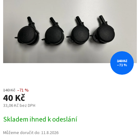
5
hvězdiček.
140 Kč
–71 %
140 Kč
–71 %
40 Kč
33,06 Kč bez DPH
Měrná
Skladem ihned k odeslání
cena:
Můžeme doručit do:
11.8.2026