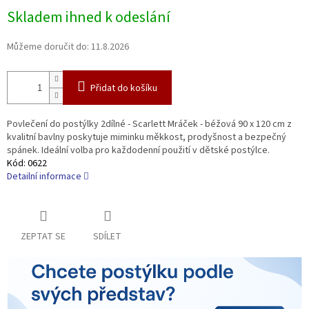
Měrná
Skladem ihned k odeslání
cena:
Můžeme doručit do:
11.8.2026
Přidat do košíku
Povlečení do postýlky 2dílné - Scarlett Mráček - béžová 90 x 120 cm z
kvalitní bavlny poskytuje miminku měkkost, prodyšnost a bezpečný
spánek. Ideální volba pro každodenní použití v dětské postýlce.
Kód:
0622
Detailní informace
ZEPTAT SE
SDÍLET