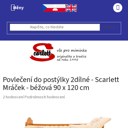
Přejít
Měny
na
NÁK
obsah
KOŠÍ
HLEDAT
Povlečení do postýlky 2dílné - Scarlett
Mráček - béžová 90 x 120 cm
Průměrné
2 hodnocení
Podrobnosti hodnocení
hodnocení
produktu
je
5,0
z