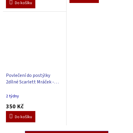
Do košíku
5
hvězdiček.
Povlečení do postýlky
2dílné Scarlett Mráček -
zelená - 90 x 120 cm
2 týdny
350 Kč
Do košíku