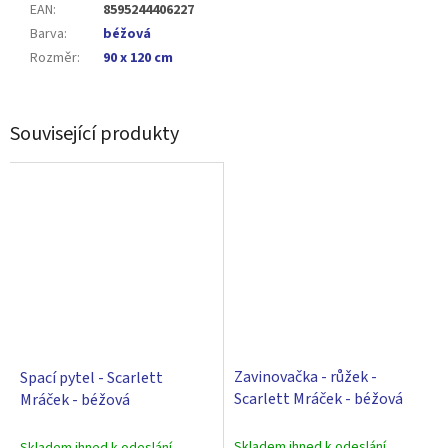
EAN
:
8595244406227
Barva
:
béžová
Rozměr
:
90 x 120 cm
Související produkty
Zavinovačka - růžek -
Spací pytel - Scarlett
Scarlett Mráček - béžová
Mráček - béžová
Skladem ihned k odeslání
Skladem ihned k odeslání