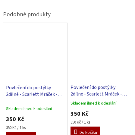
Povlečení do postýlky
Povlečení do postýlky
2dílné - Scarlett Mráček -
2dílné - Scarlett Mráček -
modrá 90 x 120 cm
růžová 90 x 120 cm
Skladem ihned k odeslání
Průměrné
Skladem ihned k odeslání
hodnocení
350 Kč
produktu
350 Kč
je
Měrná
350 Kč / 1 ks
5,0
cena:
Měrná
350 Kč / 1 ks
Do košíku
z
cena: