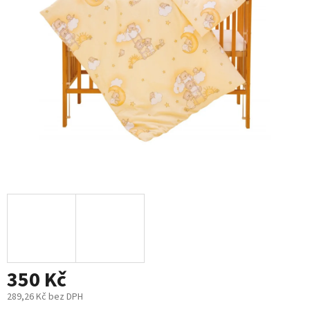
5
hvězdiček.
350 Kč
289,26 Kč bez DPH