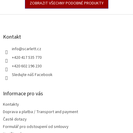
ZOBRAZIT VŠECHNY PODOBNÉ PRODUKTY
Z
á
p
a
Kontakt
t
í
info
@
scarlett.cz
+420 417 535 770
+420 602 196 230
Sledujte náš Facebook
Informace pro vás
Kontakty
Doprava a platba / Transport and payment
Časté dotazy
Formulář pro odstoupení od smlouvy