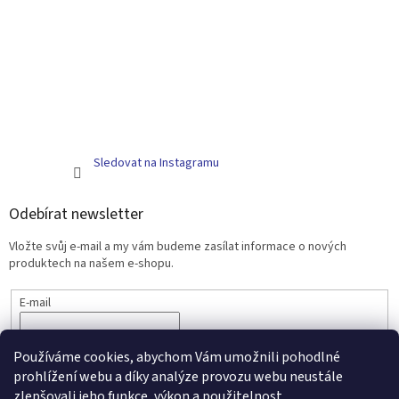
Sledovat na Instagramu
Odebírat newsletter
Vložte svůj e-mail a my vám budeme zasílat informace o nových
produktech na našem e-shopu.
E-mail
PŘIHLÁSIT SE
Používáme cookies, abychom Vám umožnili pohodlné
prohlížení webu a díky analýze provozu webu neustále
zlepšovali jeho funkce, výkon a použitelnost.