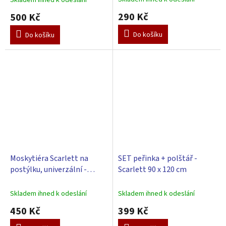
290 Kč
500 Kč
Do košíku
Do košíku
Moskytiéra Scarlett na
SET peřinka + polštář -
postýlku, univerzální -
Scarlett 90 x 120 cm
béžová
Skladem ihned k odeslání
Skladem ihned k odeslání
450 Kč
399 Kč