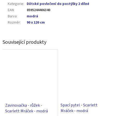
Kategorie
:
Dětské povlečení do postýlky 2 dílné
EAN
:
8595244406340
Barva
:
modrá
Rozměr
:
90 x 120 cm
Související produkty
Spací pytel - Scarlett
Zavinovačka - růžek -
Mráček - modrá
Scarlett Mráček - modrá