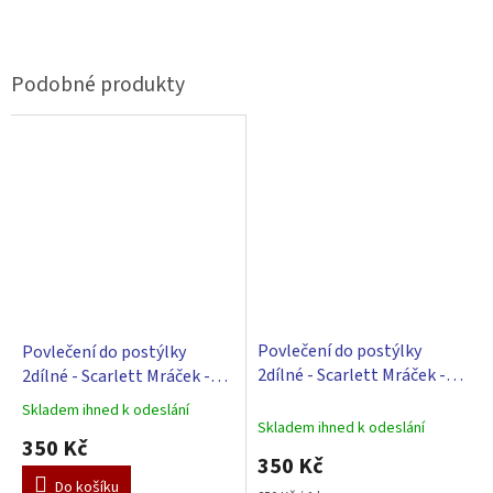
Povlečení do postýlky
Povlečení do postýlky
2dílné - Scarlett Mráček -
2dílné - Scarlett Mráček -
růžová 90 x 120 cm
béžová 90 x 120 cm
Skladem ihned k odeslání
Průměrné
Skladem ihned k odeslání
hodnocení
350 Kč
produktu
350 Kč
je
Do košíku