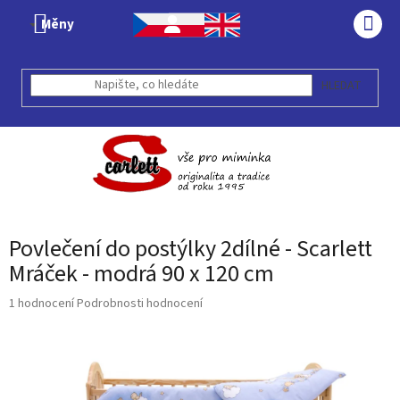
Přejít
Měny
na
NÁK
obsah
KOŠÍ
HLEDAT
Povlečení do postýlky 2dílné - Scarlett
Mráček - modrá 90 x 120 cm
Průměrné
1 hodnocení
Podrobnosti hodnocení
hodnocení
produktu
je
5,0
z