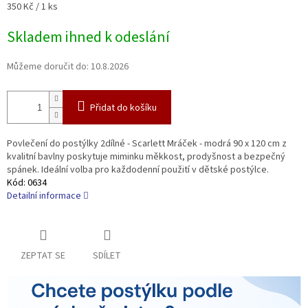
Měrná
350 Kč / 1 ks
cena:
Skladem ihned k odeslání
Můžeme doručit do:
10.8.2026
Přidat do košíku
Povlečení do postýlky 2dílné - Scarlett Mráček - modrá 90 x 120 cm z
kvalitní bavlny poskytuje miminku měkkost, prodyšnost a bezpečný
spánek. Ideální volba pro každodenní použití v dětské postýlce.
Kód:
0634
Detailní informace
ZEPTAT SE
SDÍLET