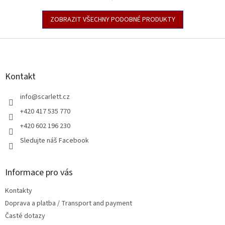
ZOBRAZIT VŠECHNY PODOBNÉ PRODUKTY
Z
á
p
a
Kontakt
t
í
info
@
scarlett.cz
+420 417 535 770
+420 602 196 230
Sledujte náš Facebook
Informace pro vás
Kontakty
Doprava a platba / Transport and payment
Časté dotazy