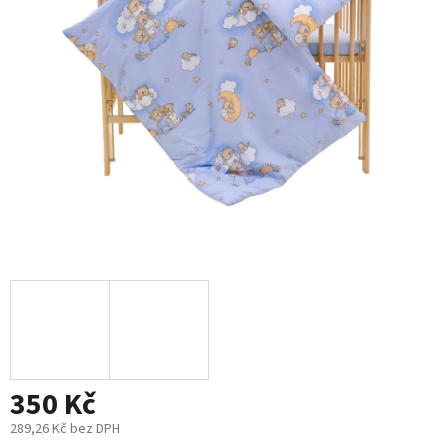
5
hvězdiček.
350 Kč
289,26 Kč bez DPH