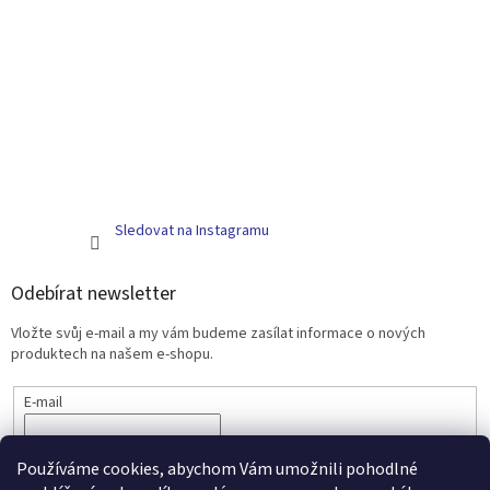
Sledovat na Instagramu
Odebírat newsletter
Vložte svůj e-mail a my vám budeme zasílat informace o nových
produktech na našem e-shopu.
E-mail
PŘIHLÁSIT SE
Používáme cookies, abychom Vám umožnili pohodlné