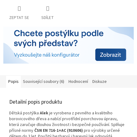
ZEPTAT SE
SDÍLET
Popis
Související soubory (6)
Hodnocení
Diskuze
Detailní popis produktu
Dětská postýlka
Alek
je vyrobena z pevného a kvalitního
borovicového dřeva a nabízí prvotřídní povrchovou úpravu,
která zaručuje dlouhou životnost i bezpečné používání. Splňuje
přísné normy
ČSN EN 716-1+AC (910606)
pro výrobky určené
dětem do 3 let. Použitý bezbarvý i barevný lak odpovídá