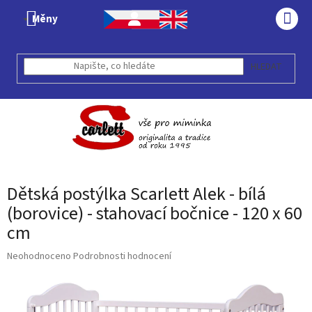
Přejít
Měny
na
NÁK
obsah
KOŠÍ
HLEDAT
Dětská postýlka Scarlett Alek - bílá
(borovice) - stahovací bočnice - 120 x 60
cm
Průměrné
Neohodnoceno
Podrobnosti hodnocení
hodnocení
produktu
je
0,0