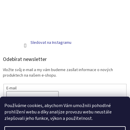
Sledovat na Instagramu
Odebírat newsletter
Vložte svůj e-mail a my vám budeme zasílat informace o nových
produktech na našem e-shopu.
E-mail
PŘIHLÁSIT SE
Používáme cookies, abychom Vám umožnili pohodlné
prohlížení webu a díky analýze provozu webu neustále
zlepšovali jeho funkce, výkon a použitelnost.
Vytvořil Shoptet