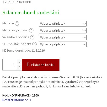
3 297,52 Kč
bez DPH
Měrná
Skladem ihned k odeslání
cena:
Matrace
?
Matracový chránič
?
Válendová bočnice
?
SET polštář+peřinka
?
Můžeme doručit do:
11.8.2026
Přidat do košíku
Dětská postýlka se stahovacím bokem - Scarlett ALEK (borovice) - bílá
120 x 60 cm je kvalitní produkt pro miminka, vyrobený z bezpečných
materiálů s důrazem na pohodlí, funkčnost a estetický vzhled.
Kód:
KONFIGURACE - 2860
Detailní informace