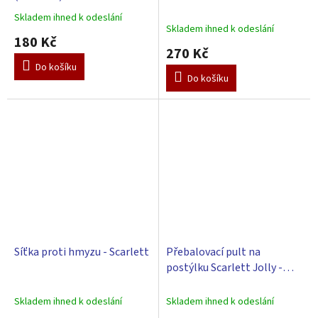
Skladem ihned k odeslání
Průměrné
Skladem ihned k odeslání
hodnocení
180 Kč
produktu
270 Kč
je
Do košíku
3,0
Do košíku
z
5
hvězdiček.
Síťka proti hmyzu - Scarlett
Přebalovací pult na
postýlku Scarlett Jolly -
fialový
Skladem ihned k odeslání
Skladem ihned k odeslání