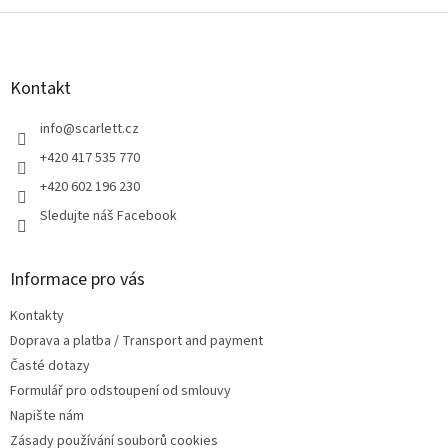
Z
á
p
a
Kontakt
t
í
info
@
scarlett.cz
+420 417 535 770
+420 602 196 230
Sledujte náš Facebook
Informace pro vás
Kontakty
Doprava a platba / Transport and payment
Časté dotazy
Formulář pro odstoupení od smlouvy
Napište nám
Zásady používání souborů cookies