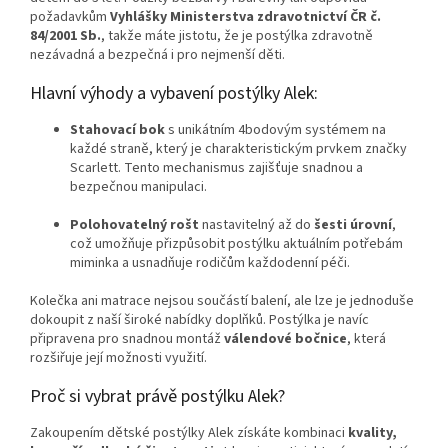
požadavkům
Vyhlášky Ministerstva zdravotnictví ČR č.
84/2001 Sb.
, takže máte jistotu, že je postýlka zdravotně
nezávadná a bezpečná i pro nejmenší děti.
Hlavní výhody a vybavení postýlky Alek:
Stahovací bok
s unikátním 4bodovým systémem na
každé straně, který je charakteristickým prvkem značky
Scarlett. Tento mechanismus zajišťuje snadnou a
bezpečnou manipulaci.
Polohovatelný rošt
nastavitelný až do
šesti úrovní
,
což umožňuje přizpůsobit postýlku aktuálním potřebám
miminka a usnadňuje rodičům každodenní péči.
Kolečka ani matrace nejsou součástí balení, ale lze je jednoduše
dokoupit z naší široké nabídky doplňků. Postýlka je navíc
připravena pro snadnou montáž
válendové bočnice
, která
rozšiřuje její možnosti využití.
Proč si vybrat právě postýlku Alek?
Zakoupením dětské postýlky Alek získáte kombinaci
kvality,