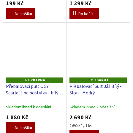
199 Kč
1 399 Kč
Do košíku
Do košíku
ZDARMA
ZDARMA
Z
Z
D
D
Přebalovací pult OGY
Přebalovací pult Jáš Bílý -
A
A
Scarlett na postýlku - bílý -
Slon - Modrý
R
R
M
M
s přebalovací podložkou -
A
A
bílá
Skladem ihned k odeslání
Skladem ihned k odeslání
1 880 Kč
2 690 Kč
Měrná
2 690 Kč / 1 ks
Do košíku
cena: