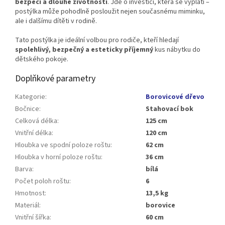
bezpečí a dlouhé životnosti
. Jde o investici, která se vyplatí –
postýlka může pohodlně posloužit nejen současnému miminku,
ale i dalšímu dítěti v rodině.
Tato postýlka je ideální volbou pro rodiče, kteří hledají
spolehlivý, bezpečný a esteticky příjemný
kus nábytku do
dětského pokoje.
Doplňkové parametry
Kategorie
:
Borovicové dřevo
Bočnice
:
Stahovací bok
Celková délka
:
125 cm
Vnitřní délka
:
120 cm
Hloubka ve spodní poloze roštu
:
62 cm
Hloubka v horní poloze roštu
:
36 cm
Barva
:
bílá
Počet poloh roštu
:
6
Hmotnost
:
13,5 kg
Materiál
:
borovice
Vnitřní šířka
:
60 cm