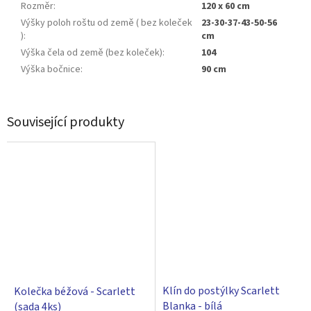
Rozměr
:
120 x 60 cm
Výšky poloh roštu od země ( bez koleček
23-30-37-43-50-56
)
:
cm
Výška čela od země (bez koleček)
:
104
Výška bočnice
:
90 cm
Související produkty
Klín do postýlky Scarlett
Kolečka béžová - Scarlett
Blanka - bílá
(sada 4ks)