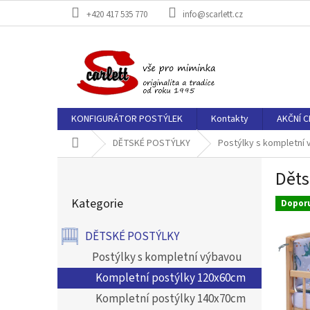
Přejít
+420 417 535 770
info@scarlett.cz
na
obsah
KONFIGURÁTOR POSTÝLEK
Kontakty
AKČNÍ C
Domů
DĚTSKÉ POSTÝLKY
Postýlky s kompletní
P
Děts
o
Přeskočit
s
Kategorie
kategorie
Dopor
t
r
DĚTSKÉ POSTÝLKY
a
n
Postýlky s kompletní výbavou
n
Kompletní postýlky 120x60cm
í
Kompletní postýlky 140x70cm
p