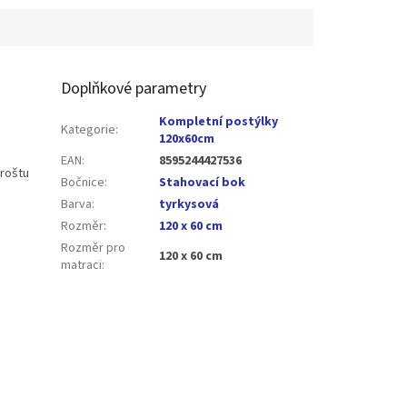
Doplňkové parametry
Kompletní postýlky
Kategorie
:
120x60cm
EAN
:
8595244427536
 roštu
Bočnice
:
Stahovací bok
Barva
:
tyrkysová
Rozměr
:
120 x 60 cm
Rozměr pro
120 x 60 cm
matraci
: