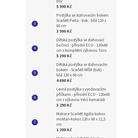
bílý
5 990 Kč
Postýlka se stahovacím bokem
Scarlett Perta - buk - bílá 120 x
60 cm
3 990 Kč
Dětská postýlka se stahovací
bočnicí - přírodní ECO - 120x60
cm s kompletní výbavou Toro
5 290 Kč
Dětská postýlka se stahovacím
bokem - Scarlett MÍŠA (buk) -
bílá 120 x 60 cm
4 690 Kč
Levná postýlka s vyndavacími
příčkami - přírodní ECO - 120x60
cm s výbavou Velcí kamarádi
3 290 Kč
Matrace Scarlett Agáta kokos-
molitan-kokos 120 x 60 x 11,5
cm
1 290 Kč