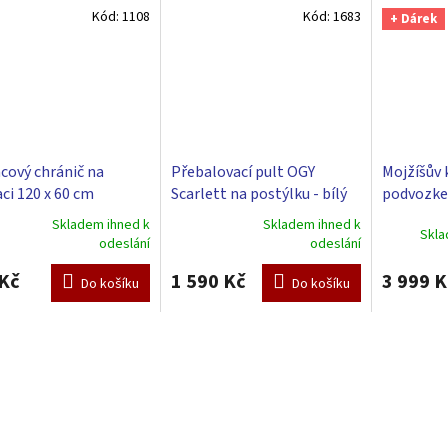
Kód:
1108
Kód:
1683
+ Dárek
cový chránič na
Přebalovací pult OGY
Mojžíšův 
ci 120 x 60 cm
Scarlett na postýlku - bílý
podvozke
Scarlett 
Skladem ihned k
Skladem ihned k
Skla
rné
Průměrné
odeslání
odeslání
cení
hodnocení
ktu
produktu
Kč
1 590 Kč
3 999 K
Do košíku
Do košíku
je
5,0
z
5
ček.
hvězdiček.