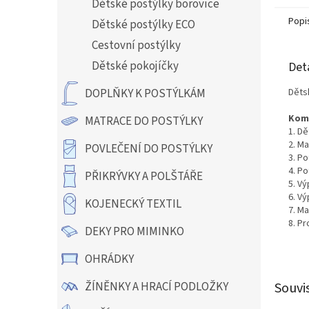
Dětské postýlky borovice
Popi
Dětské postýlky ECO
Cestovní postýlky
Dětské pokojíčky
Det
Děts
DOPLŇKY K POSTÝLKÁM
Kom
MATRACE DO POSTÝLKY
1. D
2. Ma
POVLEČENÍ DO POSTÝLKY
3. P
4. Po
PŘIKRÝVKY A POLŠTÁŘE
5. Vý
6. Vý
KOJENECKÝ TEXTIL
7.
Ma
8. Pr
DEKY PRO MIMINKO
OHRÁDKY
ŽÍNĚNKY A HRACÍ PODLOŽKY
Souvi