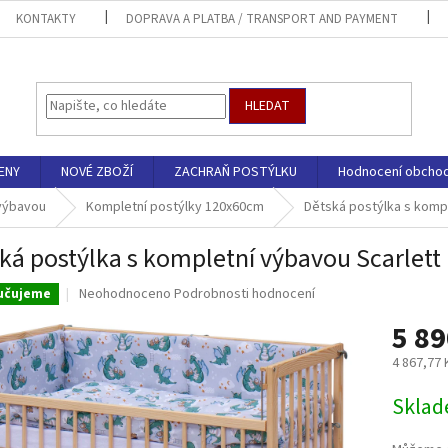
KONTAKTY
DOPRAVA A PLATBA / TRANSPORT AND PAYMENT
HLEDAT
ENY
NOVÉ ZBOŽÍ
ZACHRAŇ POSTÝLKU
Hodnocení obcho
 výbavou
Kompletní postýlky 120x60cm
Dětská postýlka s kompl
ká postýlka s kompletní výbavou Scarlett 
Průměrné
Neohodnoceno
Podrobnosti hodnocení
učujeme
hodnocení
5 89
produktu
je
4 867,77
0,0
z
Měrná
Sklad
5
cena:
hvězdiček.