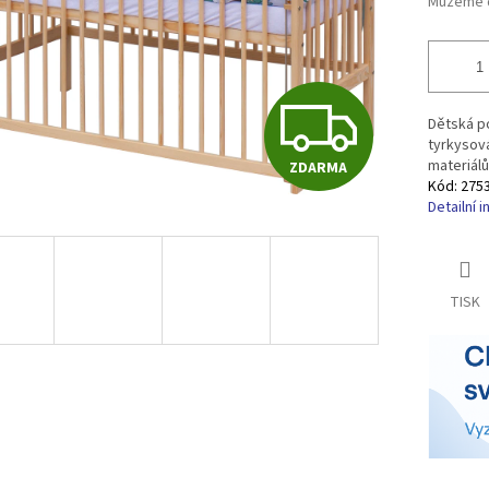
Můžeme d
Z
Dětská po
tyrkysová
materiálů
ZDARMA
D
Kód:
275
Detailní 
A
TISK
R
M