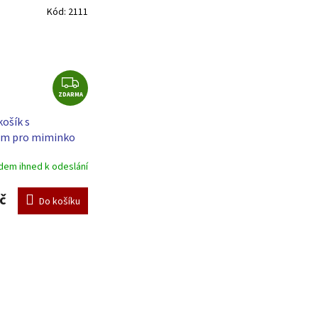
Kód:
2111
Z
ZDARMA
D
A
košík s
R
m pro miminko
M
Mráček - modrá
A
dem ihned k odeslání
č
Do košíku