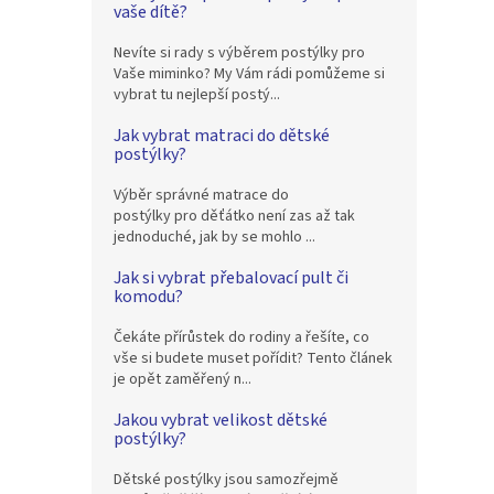
vaše dítě?
Nevíte si rady s výběrem postýlky pro
Vaše miminko? My Vám rádi pomůžeme si
vybrat tu nejlepší postý...
Jak vybrat matraci do dětské
postýlky?
Výběr správné matrace do
postýlky pro děťátko není zas až tak
jednoduché, jak by se mohlo ...
Jak si vybrat přebalovací pult či
komodu?
Čekáte přírůstek do rodiny a řešíte, co
vše si budete muset pořídit? Tento článek
je opět zaměřený n...
Jakou vybrat velikost dětské
postýlky?
Dětské postýlky jsou samozřejmě