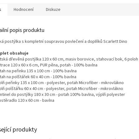
A
s
Hodnocení
Diskuze
ailní popis produktu
ká postýlka s kompletní soupravou povlečení a doplňků Scarlett Dino
plet obsahuje
ětská dřevěná postýlka 120 x 60 cm, masiv borovice, stahovací bok, 6 poloh
trace 120 x 60 x 6 cm,
PUR pěna, potah - 100% bavlna
otah na peřinku 135 x 100 cm - 100% bavlna
tah na polštářek 60 x 40 cm - 100% bavlna
plň peřinky 135 x 100 cm - polyester,
potah Microfiber - mikrovlákno
plň polštářku 60 x 40 cm - polyester,
potah Microfiber - mikrovlákno
ntinel do postýlky 180 x 30 cm - potah 100% bavlna, výplň polyester
ostěradlo 120 x 60 cm - bavlna
sející produkty