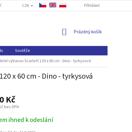
CZK
ČASTÉ DOTAZY
FORMULÁŘ PRO ODSTOUPENÍ OD SMLOUVY
Přihlášení
NAP
NÁKUPNÍ
Prázdný košík
KOŠÍK
du
Soutěže
etní výbavou Scarlett 120 x 60 cm - Dino - tyrkysová
120 x 60 cm - Dino - tyrkysová
0 Kč
 Kč bez DPH
em ihned k odeslání