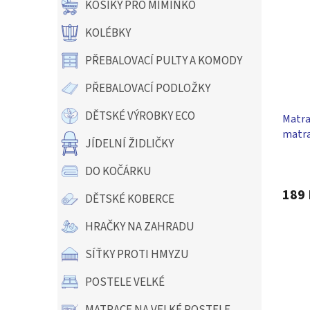
KOŠÍKY PRO MIMINKO
KOLÉBKY
PŘEBALOVACÍ PULTY A KOMODY
PŘEBALOVACÍ PODLOŽKY
DĚTSKÉ VÝROBKY ECO
Matra
matra
JÍDELNÍ ŽIDLIČKY
Průmě
DO KOČÁRKU
hodno
produ
189 
DĚTSKÉ KOBERCE
je
5,0
HRAČKY NA ZAHRADU
z
5
SÍŤKY PROTI HMYZU
hvězdi
POSTELE VELKÉ