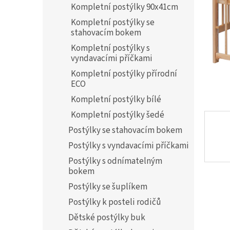
a
Kompletní postýlky 90x41cm
n
Kompletní postýlky se
e
stahovacím bokem
l
Kompletní postýlky s
vyndavacími příčkami
Kompletní postýlky přírodní
ECO
Kompletní postýlky bílé
Kompletní postýlky šedé
Postýlky se stahovacím bokem
Postýlky s vyndavacími příčkami
Postýlky s odnímatelným
bokem
Postýlky se šuplíkem
Postýlky k posteli rodičů
Dětské postýlky buk