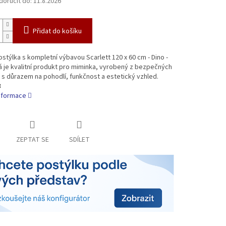
oručit do:
11.8.2026
Přidat do košíku
stýlka s kompletní výbavou Scarlett 120 x 60 cm - Dino -
 je kvalitní produkt pro miminka, vyrobený z bezpečných
 s důrazem na pohodlí, funkčnost a estetický vzhled.
3
informace
ZEPTAT SE
SDÍLET