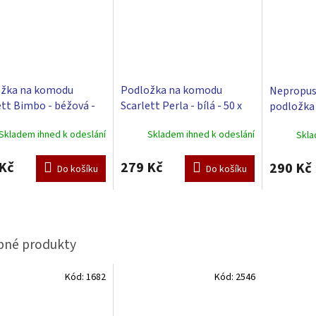
žka na komodu
Podložka na komodu
Nepropus
ett Bimbo - béžová -
Scarlett Perla - bílá - 50 x
podložka S
72 cm
72 cm
70x50x4 
Skladem ihned k odeslání
Skladem ihned k odeslání
Skla
Kč
279 Kč
290 Kč
Do košíku
Do košíku
Kód:
1682
Kód:
2546