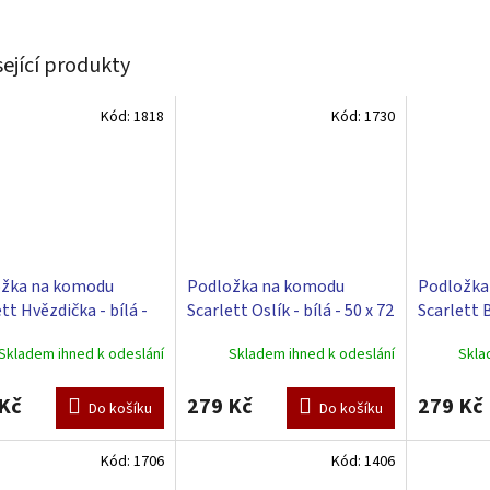
sející produkty
Kód:
1818
Kód:
1730
žka na komodu
Podložka na komodu
Podložka
tt Hvězdička - bílá -
Scarlett Oslík - bílá - 50 x 72
Scarlett B
72 cm
cm
72 cm
Skladem ihned k odeslání
Skladem ihned k odeslání
Skla
Kč
279 Kč
279 Kč
Do košíku
Do košíku
Kód:
1706
Kód:
1406