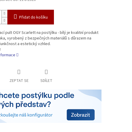
Přidat do košíku
cí pult OGY Scarlett na postýlku - bílý je kvalitní produkt
nka, vyrobený z bezpečných materiálů s důrazem na
funkčnost a estetický vzhled.
3
informace
ZEPTAT SE
SDÍLET