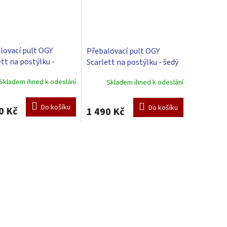
lovací pult OGY
Přebalovací pult OGY
ett na postýlku -
Scarlett na postýlku - šedý
dní
Skladem ihned k odeslání
Skladem ihned k odeslání
Do košíku
Do košíku
0 Kč
1 490 Kč