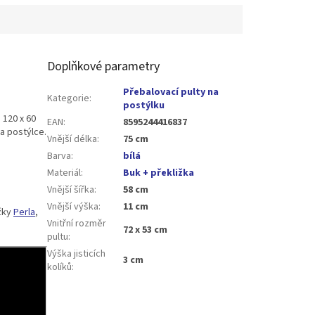
Doplňkové parametry
Přebalovací pulty na
Kategorie
:
postýlku
 120 x 60
EAN
:
8595244416837
na postýlce.
Vnější délka
:
75 cm
Barva
:
bílá
Materiál
:
Buk + překližka
Vnější šířka
:
58 cm
Vnější výška
:
11 cm
ožky
Perla
,
Vnitřní rozměr
72 x 53 cm
pultu
:
Výška jisticích
3 cm
kolíků
: