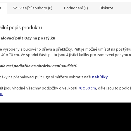
s
Související soubory (6)
Hodnocení (1)
Diskuze
ailní popis produktu
alovací pult Ogy na postýlku
je vyrobený z bukového dřeva a překližky. Pult je možné umístit na postýlku
140 x 70 cm. Ve spodní části pultu jsou 4 jistící kolíky pro zamezení pohybu 
alovací podložka na obrázku není součástí.
ožky na přebalovací pult Ogy si můžete vybrat z naší
nabídky
ult jsou vhodné všechny podložky o velikosti
70 x 50 cm
, dále jsou to podl
o.