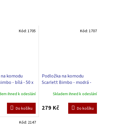
Kód:
1705
Kód:
1707
 na komodu
Podložka na komodu
imbo - bílá - 50 x
Scarlett Bimbo - modrá -
50 x 72 cm
dem ihned k odeslání
Skladem ihned k odeslání
279 Kč
Do košíku
Do košíku
Kód:
2147