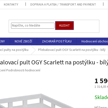
KONTAKTY
DOPRAVA A PLATBA / TRANSPORT AND PAYMENT
HLEDAT
ENY
NOVÉ ZBOŽÍ
ZACHRAŇ POSTÝLKU
Hodnocení obcho
cí pulty na postýlku
Přebalovací pult OGY Scarlett na postýlku - bílý
alovací pult OGY Scarlett na postýlku - bíl
né
cení
Podrobnosti hodnocení
ní
1 59
u
1 314,05
Měrná
Sklad
cena:
ek.
Můžeme d