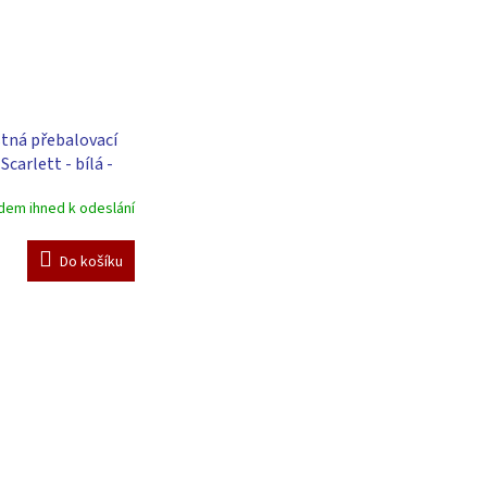
tná přebalovací
carlett - bílá -
cm
dem ihned k odeslání
Do košíku