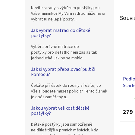
Nevíte si rady s výběrem postýlky pro
Vaše miminko? My Vám rádi pomůžeme si
Souvi
vybrat tu nejlepší postý...
Jak vybrat matraci do dětské
postýlky?
Výběr správné matrace do
postýlky pro děťátko není zas až tak
jednoduché, jak by se mohlo ...
Jak si vybrat přebalovací pult či
komodu?
Podlo
Scarle
Čekáte přírůstek do rodiny a řešíte, co
vše si budete muset pořídit? Tento článek
50 x 
je opět zaměřený n...
Jakou vybrat velikost dětské
279 
postýlky?
Dětské postýlky jsou samozřejmě
nejdůležitější v prvních měsících, kdy