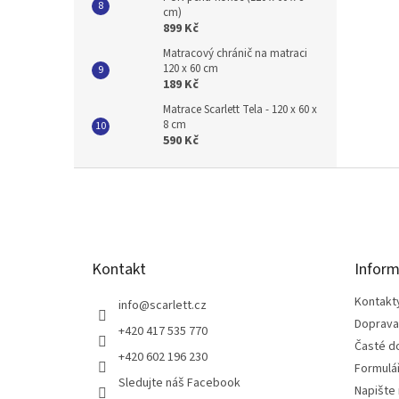
cm)
899 Kč
Matracový chránič na matraci
120 x 60 cm
189 Kč
Matrace Scarlett Tela - 120 x 60 x
8 cm
590 Kč
Z
á
p
a
t
Kontakt
Inform
í
Kontakt
info
@
scarlett.cz
Doprava
+420 417 535 770
Časté d
+420 602 196 230
Formulá
Sledujte náš Facebook
Napište