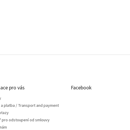
ace pro vás
Facebook
y
 a platba / Transport and payment
otazy
ř pro odstoupení od smlouvy
 nám