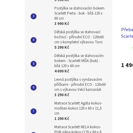
5 990 Kč
Postýlka se stahovacím bokem
Scarlett Perta - buk - bílá 120 x
60 cm
3 990 Kč
Přeba
Dětská postýlka se stahovací
Scarl
bočnicí - přírodní ECO - 120x60
příro
cm s kompletní výbavou Toro
5 290 Kč
Dětská postýlka se stahovacím
bokem - Scarlett MÍŠA (buk) -
1 49
bílá 120 x 60 cm
4 690 Kč
Levná postýlka s vyndavacími
příčkami - přírodní ECO - 120x60
cm s výbavou Velcí kamarádi
3 290 Kč
Matrace Scarlett Agáta kokos-
molitan-kokos 120 x 60 x 11,5
cm
1 290 Kč
Matrace Scarlett NELA kokos-
PUR pěna-kokos (120 x 60 x 8