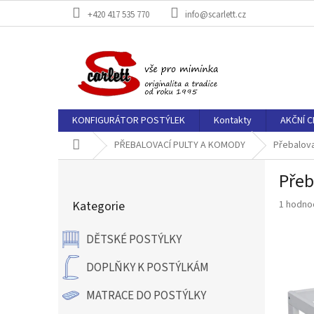
Přejít
+420 417 535 770
info@scarlett.cz
na
obsah
KONFIGURÁTOR POSTÝLEK
Kontakty
AKČNÍ C
Domů
PŘEBALOVACÍ PULTY A KOMODY
Přebalova
P
Přeb
o
Přeskočit
s
Průměr
Kategorie
1 hodno
kategorie
t
hodnoce
r
produkt
DĚTSKÉ POSTÝLKY
a
je
n
5,0
DOPLŇKY K POSTÝLKÁM
z
n
5
í
MATRACE DO POSTÝLKY
hvězdič
p