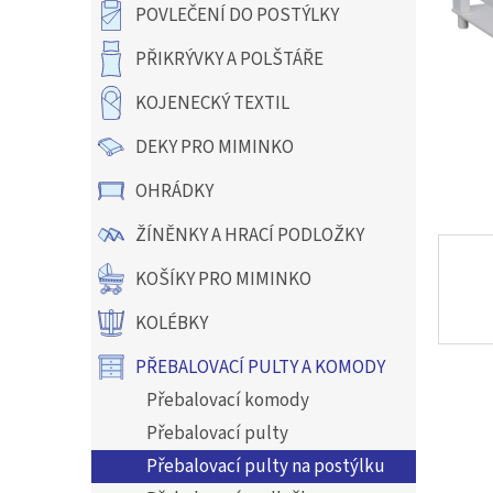
a
POVLEČENÍ DO POSTÝLKY
n
e
PŘIKRÝVKY A POLŠTÁŘE
l
KOJENECKÝ TEXTIL
DEKY PRO MIMINKO
OHRÁDKY
ŽÍNĚNKY A HRACÍ PODLOŽKY
KOŠÍKY PRO MIMINKO
KOLÉBKY
PŘEBALOVACÍ PULTY A KOMODY
Přebalovací komody
Přebalovací pulty
Přebalovací pulty na postýlku