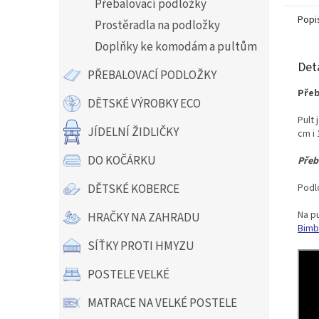
Přebalovací podložky
Popi
Prostěradla na podložky
Doplňky ke komodám a pultům
Det
PŘEBALOVACÍ PODLOŽKY
Přeb
DĚTSKÉ VÝROBKY ECO
Pult 
JÍDELNÍ ŽIDLIČKY
cm i 
DO KOČÁRKU
Přeb
Podl
DĚTSKÉ KOBERCE
Na p
HRAČKY NA ZAHRADU
Bimb
SÍŤKY PROTI HMYZU
POSTELE VELKÉ
MATRACE NA VELKÉ POSTELE