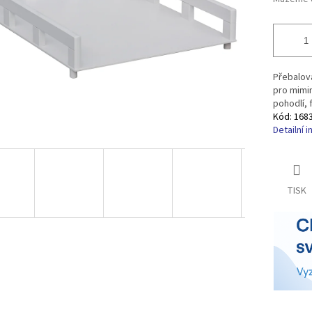
Přebalova
pro mimi
pohodlí, 
Kód:
168
Detailní 
TISK