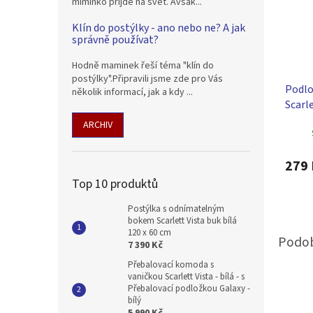
miminko přijde na svět. Avšak...
Klín do postýlky - ano nebo ne? A jak
správně používat?
Hodně maminek řeší téma "klín do
postýlky".Připravili jsme zde pro Vás
Podlo
několik informací, jak a kdy ...
Scarl
50 x 
ARCHIV
279 
Top 10 produktů
Postýlka s odnímatelným
bokem Scarlett Vista buk bílá
120 x 60 cm
7 390 Kč
Přebalovací komoda s
vaničkou Scarlett Vista - bílá - s
Přebalovací podložkou Galaxy -
bílý