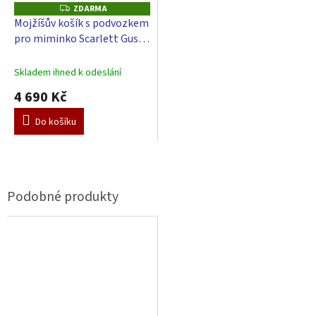
ZDARMA
Z
D
Mojžíšův košík s podvozkem
A
pro miminko Scarlett Gusto
R
M
s boudičkou - modrá
A
Skladem ihned k odeslání
4 690 Kč
Do košíku