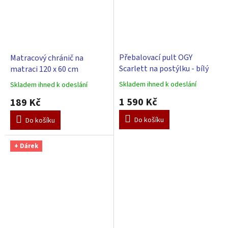
Přebalovací pult OGY
Matracový chránič na
Scarlett na postýlku - bílý
matraci 120 x 60 cm
Skladem ihned k odeslání
Skladem ihned k odeslání
Průměrné
Průměrné
hodnocení
hodnocení
1 590 Kč
189 Kč
produktu
produktu
je
je
Do košíku
Do košíku
5,0
5,0
z
z
5
5
+ Dárek
hvězdiček.
hvězdiček.