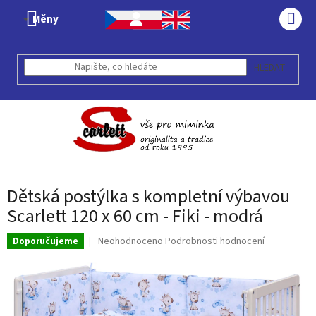
Přejít
Měny
na
NÁK
obsah
KOŠÍ
HLEDAT
Dětská postýlka s kompletní výbavou
Scarlett 120 x 60 cm - Fiki - modrá
Průměrné
Neohodnoceno
Podrobnosti hodnocení
Doporučujeme
hodnocení
produktu
je
0,0
z