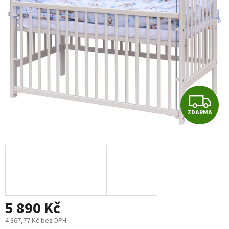
5
hvězdiček.
Z
ZDARMA
D
A
R
M
5 890 Kč
A
4 867,77 Kč bez DPH