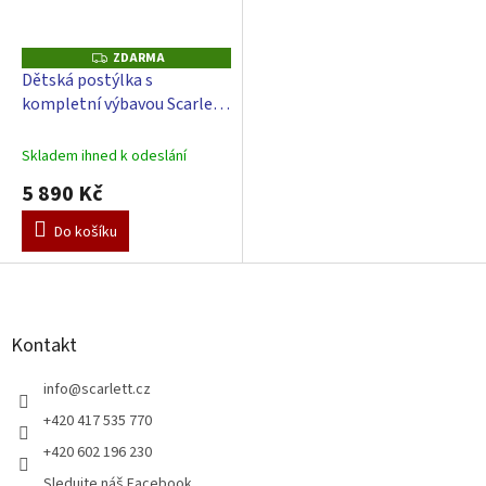
ZDARMA
Z
D
Dětská postýlka s
A
kompletní výbavou Scarlett
R
M
120 x 60 cm - Fiki - modrá
A
Skladem ihned k odeslání
5 890 Kč
Do košíku
Z
á
p
a
Kontakt
t
í
info
@
scarlett.cz
+420 417 535 770
+420 602 196 230
Sledujte náš Facebook