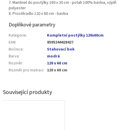
7.
Mantinel do postýlky 180 x 30 cm - potah 100% bavlna, výplň
polyester
8. Prostěradlo 120 x 60 cm - bavlna
Doplňkové parametry
Kategorie
:
Kompletní postýlky 120x60cm
EAN
:
8595244428427
Bočnice
:
Stahovací bok
Barva
:
modrá
Rozměr
:
120 x 60 cm
Rozměr pro matraci
:
120 x 60 cm
Související produkty