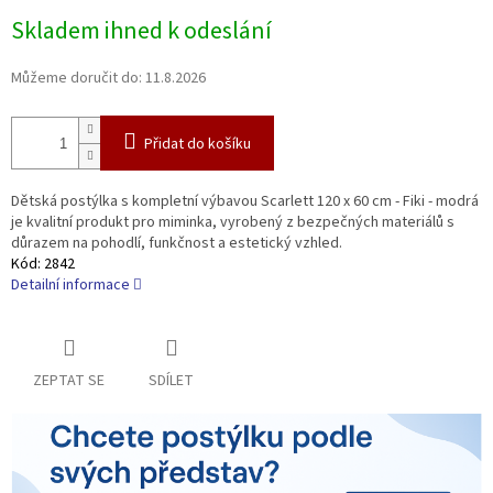
Měrná
Skladem ihned k odeslání
cena:
Můžeme doručit do:
11.8.2026
Přidat do košíku
Dětská postýlka s kompletní výbavou Scarlett 120 x 60 cm - Fiki - modrá
je kvalitní produkt pro miminka, vyrobený z bezpečných materiálů s
důrazem na pohodlí, funkčnost a estetický vzhled.
Kód:
2842
Detailní informace
ZEPTAT SE
SDÍLET