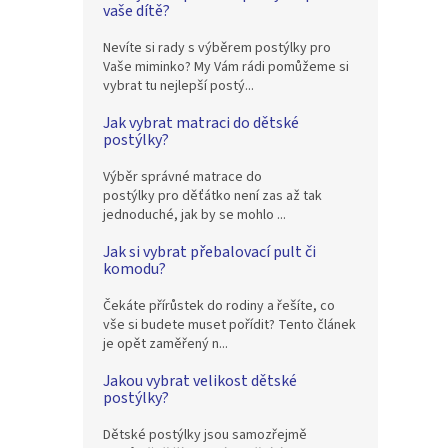
vaše dítě?
Nevíte si rady s výběrem postýlky pro
Vaše miminko? My Vám rádi pomůžeme si
vybrat tu nejlepší postý...
Jak vybrat matraci do dětské
postýlky?
Výběr správné matrace do
postýlky pro děťátko není zas až tak
jednoduché, jak by se mohlo ...
Jak si vybrat přebalovací pult či
komodu?
Čekáte přírůstek do rodiny a řešíte, co
vše si budete muset pořídit? Tento článek
je opět zaměřený n...
Jakou vybrat velikost dětské
postýlky?
Dětské postýlky jsou samozřejmě