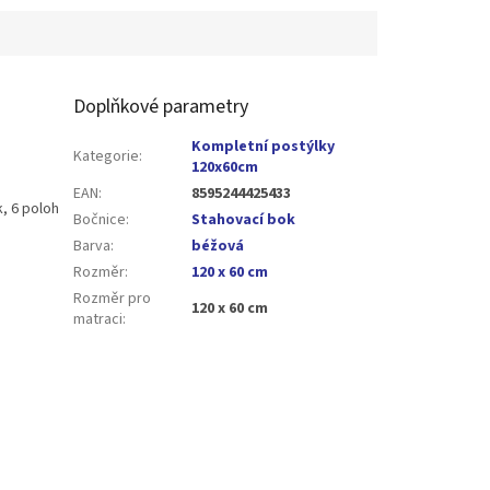
Doplňkové parametry
Kompletní postýlky
Kategorie
:
120x60cm
EAN
:
8595244425433
k, 6 poloh
Bočnice
:
Stahovací bok
Barva
:
béžová
Rozměr
:
120 x 60 cm
Rozměr pro
120 x 60 cm
matraci
: