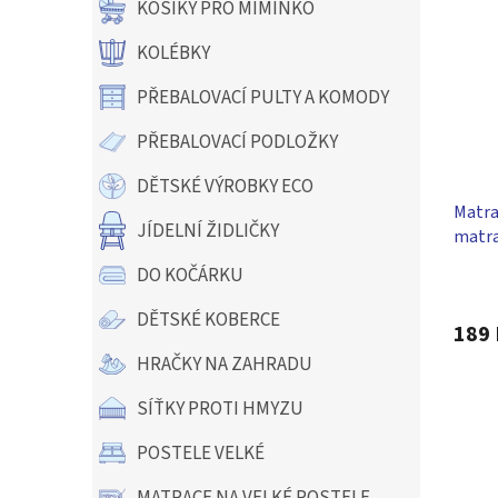
KOŠÍKY PRO MIMINKO
KOLÉBKY
PŘEBALOVACÍ PULTY A KOMODY
PŘEBALOVACÍ PODLOŽKY
DĚTSKÉ VÝROBKY ECO
Matra
JÍDELNÍ ŽIDLIČKY
matra
DO KOČÁRKU
Průmě
hodno
DĚTSKÉ KOBERCE
produ
189 
je
HRAČKY NA ZAHRADU
5,0
z
SÍŤKY PROTI HMYZU
5
hvězdi
POSTELE VELKÉ