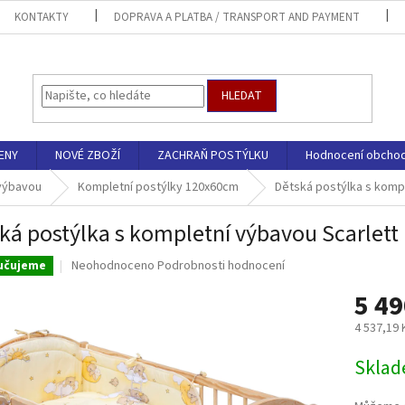
KONTAKTY
DOPRAVA A PLATBA / TRANSPORT AND PAYMENT
HLEDAT
ENY
NOVÉ ZBOŽÍ
ZACHRAŇ POSTÝLKU
Hodnocení obcho
 výbavou
Kompletní postýlky 120x60cm
Dětská postýlka s kompl
ká postýlka s kompletní výbavou Scarlett 
Průměrné
Neohodnoceno
Podrobnosti hodnocení
učujeme
hodnocení
5 49
produktu
je
4 537,19
0,0
z
Měrná
Sklad
5
cena:
hvězdiček.