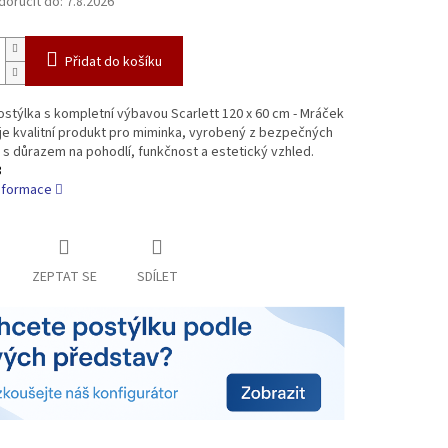
oručit do:
7.8.2026
Přidat do košíku
stýlka s kompletní výbavou Scarlett 120 x 60 cm - Mráček
je kvalitní produkt pro miminka, vyrobený z bezpečných
 s důrazem na pohodlí, funkčnost a estetický vzhled.
3
informace
ZEPTAT SE
SDÍLET