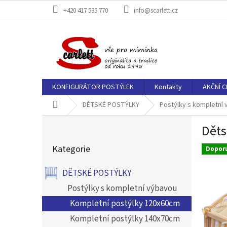
Přejít
+420 417 535 770
info@scarlett.cz
na
obsah
KONFIGURÁTOR POSTÝLEK
Kontakty
AKČNÍ C
Domů
DĚTSKÉ POSTÝLKY
Postýlky s kompletní
P
Děts
o
Přeskočit
s
Kategorie
kategorie
Dopor
t
r
DĚTSKÉ POSTÝLKY
a
n
Postýlky s kompletní výbavou
n
Kompletní postýlky 120x60cm
í
Kompletní postýlky 140x70cm
p