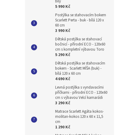
bílý
5 990 Kč
Postýlka se stahovacím bokem
Scarlett Perta - buk - bílá 120 x
60 cm
3 990 Kč
Dětská postýlka se stahovací
bočnicí - přírodní ECO - 120x60
cm s kompletní výbavou Toro
5 290 Kč
Dětská postýlka se stahovacím
bokem - Scarlett MÍŠA (buk) -
bílá 120 x 60 cm
4 690 Kč
Levná postýlka s vyndavacími
příčkami - přírodní ECO - 120x60
cm s výbavou Velcí kamarádi
3 290 Kč
Matrace Scarlett Agáta kokos-
molitan-kokos 120 x 60 x 11,5
cm
1 290 Kč