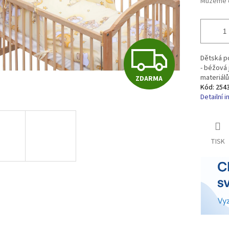
Můžeme d
Z
Dětská po
- béžová 
materiálů
ZDARMA
D
Kód:
254
Detailní 
A
TISK
R
M