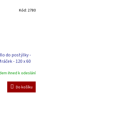
Kód:
2780
lo do postýlky -
Mráček - 120 x 60
ové
dem ihned k odeslání
Do košíku