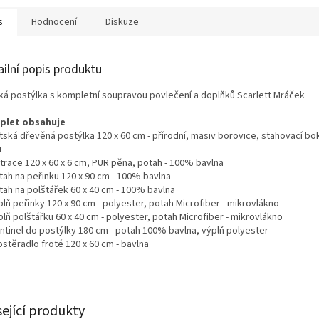
A
s
Hodnocení
Diskuze
ailní popis produktu
ká postýlka s kompletní soupravou povlečení a doplňků Scarlett Mráček
plet obsahuje
tská dřevěná postýlka 120 x 60 cm - přírodní, masiv borovice, stahovací bo
u
trace 120 x 60 x 6 cm,
PUR pěna, potah - 100% bavlna
tah na peřinku 120 x 90 cm - 100% bavlna
tah na polštářek 60 x 40 cm - 100% bavlna
plň peřinky 120 x 90 cm - polyester,
potah Microfiber - mikrovlákno
plň polštářku 60 x 40 cm - polyester,
potah Microfiber - mikrovlákno
ntinel do postýlky 180 cm - potah 100% bavlna, výplň polyester
ostěradlo froté 120 x 60 cm - bavlna
sející produkty