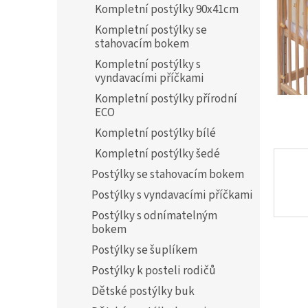
a
Kompletní postýlky 90x41cm
n
Kompletní postýlky se
e
stahovacím bokem
l
Kompletní postýlky s
vyndavacími příčkami
Kompletní postýlky přírodní
ECO
Kompletní postýlky bílé
Kompletní postýlky šedé
Postýlky se stahovacím bokem
Postýlky s vyndavacími příčkami
Postýlky s odnímatelným
bokem
Postýlky se šuplíkem
Postýlky k posteli rodičů
Dětské postýlky buk