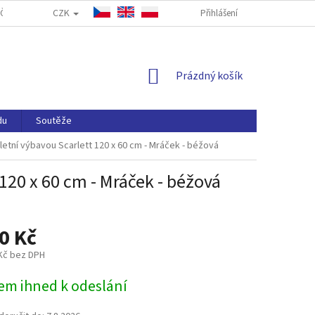
CZK
ČASTÉ DOTAZY
FORMULÁŘ PRO ODSTOUPENÍ OD SMLOUVY
Přihlášení
NAP
NÁKUPNÍ
Prázdný košík
KOŠÍK
du
Soutěže
etní výbavou Scarlett 120 x 60 cm - Mráček - béžová
120 x 60 cm - Mráček - béžová
0 Kč
 Kč bez DPH
em ihned k odeslání