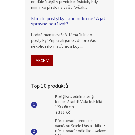
nejdůležitější v prvních měsících, kdy
miminko přijde na svět. Avšak...
Klín do postýlky - ano nebo ne? A jak
správně používat?
Hodně maminek řeší téma "klín do
postýlky".Připravili jsme zde pro Vás
několik informací, jak a kdy ...
ARCHIV
Top 10 produktů
Postýlka s odnímatelným
bokem Scarlett Vista buk bílá
120 x 60 cm
7 390 Kč
Přebalovací komoda s
vaničkou Scarlett Vista - bílá - s
Přebalovací podložkou Galaxy -