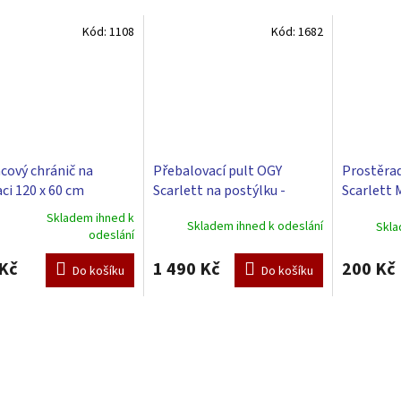
Kód:
1108
Kód:
1682
cový chránič na
Přebalovací pult OGY
Prostěrad
ci 120 x 60 cm
Scarlett na postýlku -
Scarlett 
přírodní
cm - béž
Skladem ihned k
Skladem ihned k odeslání
Skla
rné
odeslání
cení
ktu
Kč
1 490 Kč
200 Kč
Do košíku
Do košíku
ček.