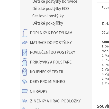
Dětské postýlky borovice
Popi
Dětské postýlky ECO
Cestovní postýlky
Dětské pokojíčky
Det
Děts
DOPLŇKY K POSTÝLKÁM
Kom
MATRACE DO POSTÝLKY
1. Dě
rošt
POVLEČENÍ DO POSTÝLKY
2. Ma
3. Po
PŘIKRÝVKY A POLŠTÁŘE
4. Po
5. Vý
KOJENECKÝ TEXTIL
6. Vý
7.
Ma
DEKY PRO MIMINKO
8. Pr
OHRÁDKY
ŽÍNĚNKY A HRACÍ PODLOŽKY
Souvi