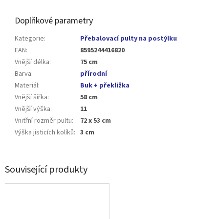
Doplňkové parametry
Kategorie
:
Přebalovací pulty na postýlku
EAN
:
8595244416820
Vnější délka
:
75 cm
Barva
:
přírodní
Materiál
:
Buk + překližka
Vnější šířka
:
58 cm
Vnější výška
:
11
Vnitřní rozměr pultu
:
72 x 53 cm
Výška jisticích kolíků
:
3 cm
Související produkty