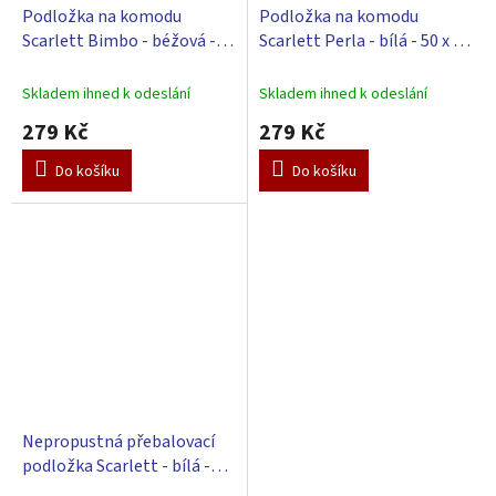
Podložka na komodu
Podložka na komodu
Scarlett Bimbo - béžová -
Scarlett Perla - bílá - 50 x 72
50 x 72 cm
cm
Skladem ihned k odeslání
Skladem ihned k odeslání
279 Kč
279 Kč
Do košíku
Do košíku
Nepropustná přebalovací
podložka Scarlett - bílá -
70x50x4 cm