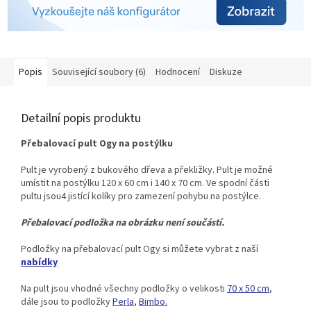
Popis
Související soubory (6)
Hodnocení
Diskuze
Detailní popis produktu
Přebalovací pult Ogy na postýlku
Pult je vyrobený z bukového dřeva a překližky. Pult je možné
umístit na postýlku 120 x 60 cm i 140 x 70 cm. Ve spodní části
pultu jsou
4 jistící kolíky pro zamezení pohybu na postýlce.
Přebalovací podložka na obrázku není součástí.
Podložky na přebalovací pult Ogy si můžete vybrat z naší
nabídky
Na pult jsou vhodné všechny podložky o velikosti
70 x 50 cm
,
dále jsou to podložky
Perla
,
Bimbo.