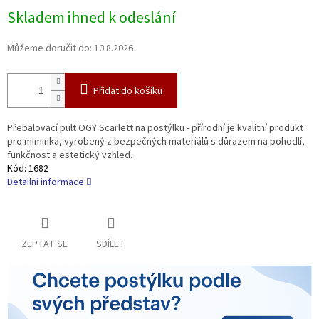
Měrná
Skladem ihned k odeslání
cena:
Můžeme doručit do:
10.8.2026
Přidat do košíku
Přebalovací pult OGY Scarlett na postýlku - přírodní je kvalitní produkt
pro miminka, vyrobený z bezpečných materiálů s důrazem na pohodlí,
funkčnost a estetický vzhled.
Kód:
1682
Detailní informace
ZEPTAT SE
SDÍLET