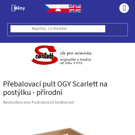
Přejít
Měny
na
NÁK
obsah
KOŠÍ
HLEDAT
Přebalovací pult OGY Scarlett na
postýlku - přírodní
Průměrné
Neohodnoceno
Podrobnosti hodnocení
hodnocení
produktu
je
0,0
z