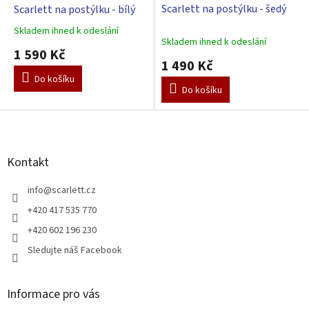
Scarlett na postýlku - šedý
Scarlett na postýlku - bílý
Skladem ihned k odeslání
Průměrné
Skladem ihned k odeslání
hodnocení
1 590 Kč
produktu
1 490 Kč
je
Do košíku
5,0
Do košíku
z
5
Z
hvězdiček.
á
p
a
Kontakt
t
í
info
@
scarlett.cz
+420 417 535 770
+420 602 196 230
Sledujte náš Facebook
Informace pro vás