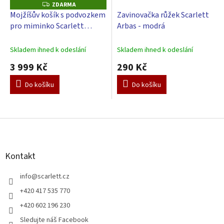
ZDARMA
Z
D
Mojžíšův košík s podvozkem
Zavinovačka růžek Scarlett
A
pro miminko Scarlett
Arbas - modrá
R
M
Mráček - modrá
A
Skladem ihned k odeslání
Skladem ihned k odeslání
3 999 Kč
290 Kč
Do košíku
Do košíku
Z
á
p
a
Kontakt
t
í
info
@
scarlett.cz
+420 417 535 770
+420 602 196 230
Sledujte náš Facebook