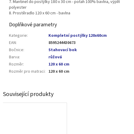
7.
Mantinel do postýlky 180 x 30 cm - potah 100% bavlna, výplň
polyester
8. Prostěradlo 120 x 60 cm - bavlna
Doplňkové parametry
Kategorie
:
Kompletní postýlky 120x60cm
EAN
:
8595244430673
Bočnice
:
Stahovací bok
Barva
:
růžová
Rozměr
:
120 x 60 cm
Rozměr pro matraci
:
120 x 60 cm
Související produkty