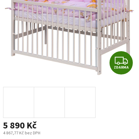
5
hvězdiček.
Z
ZDARMA
D
A
R
M
5 890 Kč
A
4 867,77 Kč bez DPH