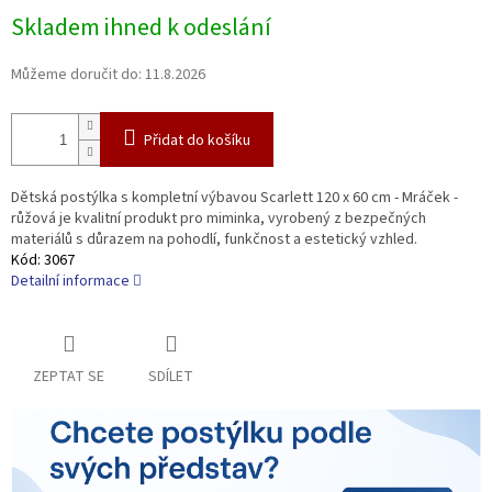
Měrná
Skladem ihned k odeslání
cena:
Můžeme doručit do:
11.8.2026
Přidat do košíku
Dětská postýlka s kompletní výbavou Scarlett 120 x 60 cm - Mráček -
růžová je kvalitní produkt pro miminka, vyrobený z bezpečných
materiálů s důrazem na pohodlí, funkčnost a estetický vzhled.
Kód:
3067
Detailní informace
ZEPTAT SE
SDÍLET