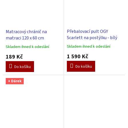
Přebalovací pult OGY
Matracový chránič na
Scarlett na postýlku - bílý
matraci 120 x 60 cm
Skladem ihned k odeslání
Skladem ihned k odeslání
Průměrné
Průměrné
hodnocení
hodnocení
1 590 Kč
189 Kč
produktu
produktu
je
je
Do košíku
Do košíku
5,0
5,0
z
z
5
5
+ Dárek
hvězdiček.
hvězdiček.