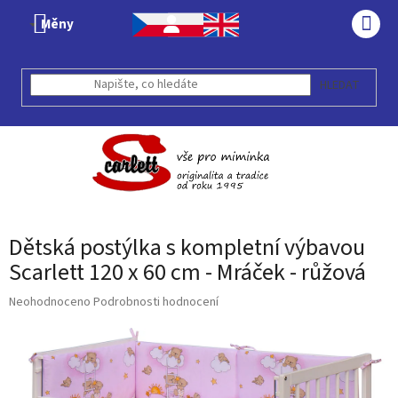
Přejít
Měny
na
NÁK
obsah
KOŠÍ
HLEDAT
Dětská postýlka s kompletní výbavou
Scarlett 120 x 60 cm - Mráček - růžová
Průměrné
Neohodnoceno
Podrobnosti hodnocení
hodnocení
produktu
je
0,0
z