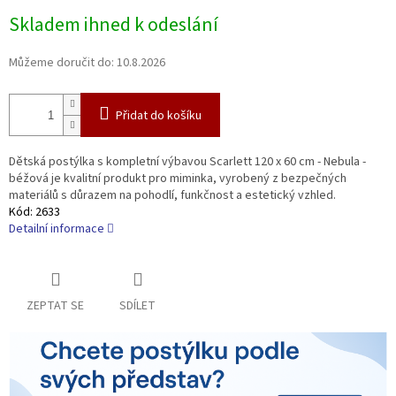
Měrná
Skladem ihned k odeslání
cena:
Můžeme doručit do:
10.8.2026
Přidat do košíku
Dětská postýlka s kompletní výbavou Scarlett 120 x 60 cm - Nebula -
béžová je kvalitní produkt pro miminka, vyrobený z bezpečných
materiálů s důrazem na pohodlí, funkčnost a estetický vzhled.
Kód:
2633
Detailní informace
ZEPTAT SE
SDÍLET