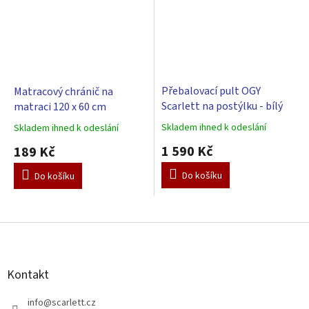
Přebalovací pult OGY
Matracový chránič na
Scarlett na postýlku - bílý
matraci 120 x 60 cm
Skladem ihned k odeslání
Skladem ihned k odeslání
Průměrné
Průměrné
hodnocení
hodnocení
1 590 Kč
189 Kč
produktu
produktu
je
je
Do košíku
Do košíku
5,0
5,0
z
z
5
5
hvězdiček.
hvězdiček.
Z
á
p
a
Kontakt
t
í
info
@
scarlett.cz