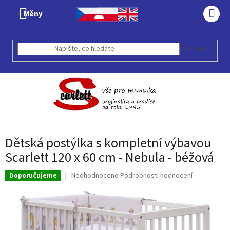
Přejít
Měny
na
NÁK
obsah
KOŠÍ
HLEDAT
Dětská postýlka s kompletní výbavou
Scarlett 120 x 60 cm - Nebula - béžová
Průměrné
Neohodnoceno
Podrobnosti hodnocení
Doporučujeme
hodnocení
produktu
je
0,0
z