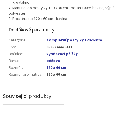
mikrovlákno
7.
Mantinel do postýlky 180 x 30 cm - potah 100% bavlna, výplň
polyester
8. Prostěradlo 120 x 60 cm - bavlna
Doplňkové parametry
Kategorie
:
Kompletní postýlky 120x60cm
EAN
:
8595244426331
Bočnice
:
Vyndavací příčky
Barva
:
béžová
Rozměr
:
120 x 60 cm
Rozměr pro matraci
:
120 x 60 cm
Související produkty