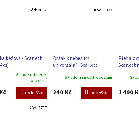
Kód:
0097
Kód:
0099
ka béžová - Scarlett
Držák k nebesům
Přebalova
 4ks)
univerzální - Scarlett
Scarlett 
přírodní
Skladem ihned k
Skladem ihned k odeslání
Skla
rné
odeslání
cení
ktu
Kč
240 Kč
1 490 K
Do košíku
Do košíku
Kód:
2787
ček.