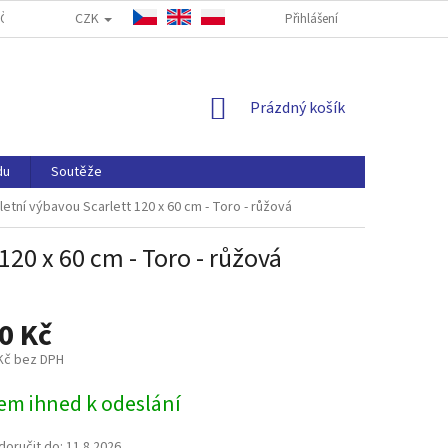
CZK
ČASTÉ DOTAZY
FORMULÁŘ PRO ODSTOUPENÍ OD SMLOUVY
Přihlášení
NAP
NÁKUPNÍ
Prázdný košík
KOŠÍK
du
Soutěže
etní výbavou Scarlett 120 x 60 cm - Toro - růžová
120 x 60 cm - Toro - růžová
0 Kč
 Kč bez DPH
em ihned k odeslání
oručit do:
11.8.2026