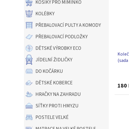
KOŠÍKY PRO MIMINKO
KOLÉBKY
PŘEBALOVACÍ PULTY A KOMODY
PŘEBALOVACÍ PODLOŽKY
DĚTSKÉ VÝROBKY ECO
Koleč
JÍDELNÍ ŽIDLIČKY
(sada
DO KOČÁRKU
Průmě
hodno
DĚTSKÉ KOBERCE
produ
180 
je
HRAČKY NA ZAHRADU
3,0
z
SÍŤKY PROTI HMYZU
5
hvězdi
POSTELE VELKÉ