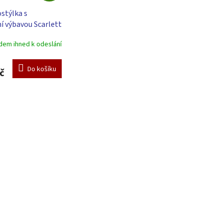
A
stýlka s
R
 výbavou Scarlett
M
cm - Toro - růžová
A
dem ihned k odeslání
Do košíku
č