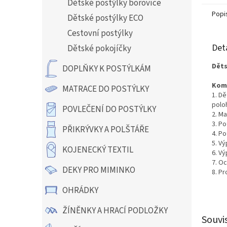
Dětské postýlky borovice
Popi
Dětské postýlky ECO
Cestovní postýlky
Det
Dětské pokojíčky
Děts
DOPLŇKY K POSTÝLKÁM
Kom
MATRACE DO POSTÝLKY
1. Dě
polo
POVLEČENÍ DO POSTÝLKY
2. Ma
3. Po
PŘIKRÝVKY A POLŠTÁŘE
4. Po
5. Vý
KOJENECKÝ TEXTIL
6. Vý
7.
Oc
DEKY PRO MIMINKO
8. Pr
OHRÁDKY
ŽÍNĚNKY A HRACÍ PODLOŽKY
Souvi