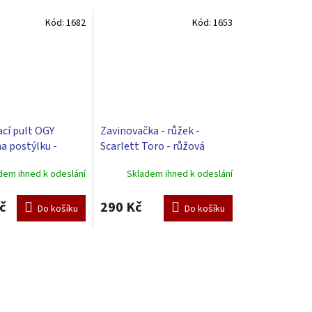
Kód:
1682
Kód:
1653
cí pult OGY
Zavinovačka - růžek -
na postýlku -
Scarlett Toro - růžová
dem ihned k odeslání
Skladem ihned k odeslání
č
290 Kč
Do košíku
Do košíku