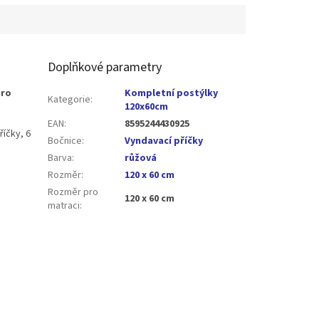
Doplňkové parametry
oro
Kompletní postýlky
Kategorie
:
120x60cm
EAN
:
8595244430925
říčky, 6
Bočnice
:
Vyndavací příčky
Barva
:
růžová
Rozměr
:
120 x 60 cm
Rozměr pro
120 x 60 cm
matraci
: