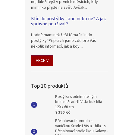
nejdůležitější v prvních měsících, kdy
miminko přijde na svět. Avšak...
Klín do postýlky - ano nebo ne? A jak
správně používat?
Hodně maminek řeší téma "klín do
postýlky".Připravili jsme zde pro Vás
několik informací, jak a kdy ...
ARCHIV
Top 10 produktů
Postýlka s odnímatelným
bokem Scarlett Vista buk bílá
120 x 60 cm
7 390 Kč
Přebalovací komoda s
vaničkou Scarlett Vista - bílá - s
Přebalovací podložkou Galaxy -