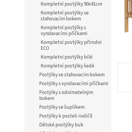
a
Kompletní postýlky 90x41cm
n
Kompletní postýlky se
e
stahovacím bokem
l
Kompletní postýlky s
vyndavacími příčkami
Kompletní postýlky přírodní
ECO
Kompletní postýlky bílé
Kompletní postýlky šedé
Postýlky se stahovacím bokem
Postýlky s vyndavacími příčkami
Postýlky s odnímatelným
bokem
Postýlky se šuplíkem
Postýlky k posteli rodičů
Dětské postýlky buk