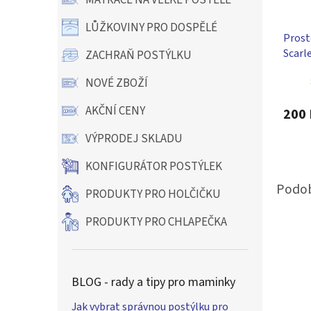
MATRACE NA VELKÉ POSTELE
LŮŽKOVINY PRO DOSPĚLÉ
Prost
Scarle
ZACHRAŇ POSTÝLKU
růžov
NOVÉ ZBOŽÍ
AKČNÍ CENY
200 
VÝPRODEJ SKLADU
KONFIGURÁTOR POSTÝLEK
PRODUKTY PRO HOLČIČKU
PRODUKTY PRO CHLAPEČKA
BLOG - rady a tipy pro maminky
Jak vybrat správnou postýlku pro