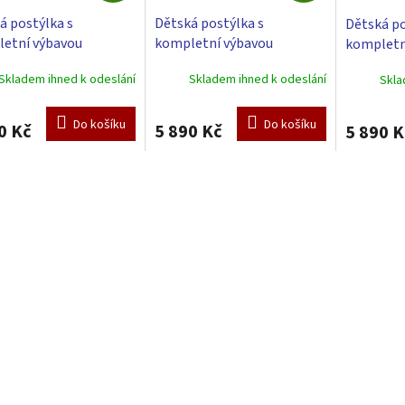
A
A
á postýlka s
Dětská postýlka s
Dětská po
R
R
etní výbavou
kompletní výbavou
kompletní
M
M
ett 120 x 60 cm - Toro
Scarlett 120 x 60 cm - Toro
120 x 60 
A
A
Skladem ihned k odeslání
Skladem ihned k odeslání
Skla
ová
- růžová
Do košíku
Do košíku
0 Kč
5 890 Kč
5 890 K