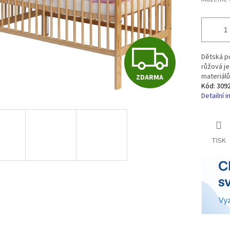
Z
Dětská po
růžová je
materiálů
ZDARMA
D
Kód:
309
Detailní 
A
TISK
R
M