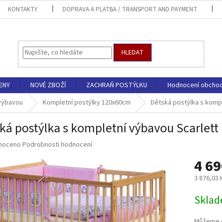
KONTAKTY
DOPRAVA A PLATBA / TRANSPORT AND PAYMENT
HLEDAT
ENY
NOVÉ ZBOŽÍ
ZACHRAŇ POSTÝLKU
Hodnocení obcho
 výbavou
Kompletní postýlky 120x60cm
Dětská postýlka s kompl
ká postýlka s kompletní výbavou Scarlett 
né
noceno
Podrobnosti hodnocení
ní
4 69
u
3 876,03
Měrná
Sklad
cena:
ek.
Můžeme d