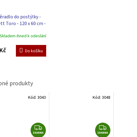
ěradlo do postýlky -
tt Toro - 120 x 60 cm -
á
Skladem ihned k odeslání
Kč
Do košíku
Kód:
3043
Kód:
3048
Z
Z
ZDARMA
D
ZDARMA
D