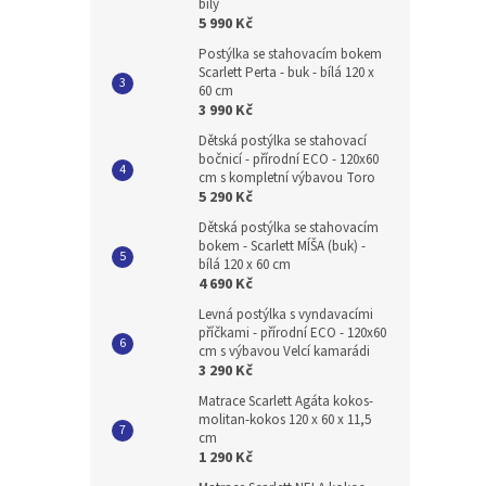
bílý
5 990 Kč
Postýlka se stahovacím bokem
Scarlett Perta - buk - bílá 120 x
60 cm
3 990 Kč
Dětská postýlka se stahovací
bočnicí - přírodní ECO - 120x60
cm s kompletní výbavou Toro
5 290 Kč
Dětská postýlka se stahovacím
bokem - Scarlett MÍŠA (buk) -
bílá 120 x 60 cm
4 690 Kč
Levná postýlka s vyndavacími
příčkami - přírodní ECO - 120x60
cm s výbavou Velcí kamarádi
3 290 Kč
Matrace Scarlett Agáta kokos-
molitan-kokos 120 x 60 x 11,5
cm
1 290 Kč