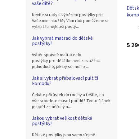
vaše dítě?
Dětsk
kompl
Nevíte si rady s výběrem postýlky pro
Vaše miminko? My Vám rádi pomůžeme si
Scarl
vybrat tu nejlepší postý...
- růž
Jak vybrat matraci do dětské
postýlky?
5 29
Výběr správné matrace do
postýlky pro děťátko není zas až tak
jednoduché, jak by se mohlo ...
Jak si vybrat přebalovací pult či
komodu?
Čekáte přírůstek do rodiny a řešíte, co
vše si budete muset pořídit? Tento článek
je opět zaměřený n...
Jakou vybrat velikost dětské
postýlky?
Dětské postýlky jsou samozřejmě