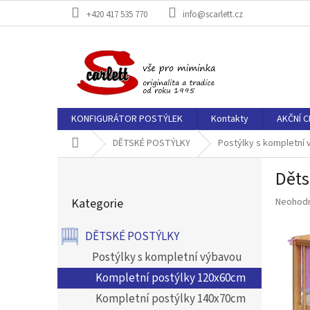
Přejít
+420 417 535 770
info@scarlett.cz
na
obsah
KONFIGURÁTOR POSTÝLEK
Kontakty
AKČNÍ C
Domů
DĚTSKÉ POSTÝLKY
Postýlky s kompletní
P
Děts
o
Přeskočit
s
Průměr
Kategorie
Neohod
kategorie
t
hodnoce
r
produkt
DĚTSKÉ POSTÝLKY
a
je
n
0,0
Postýlky s kompletní výbavou
z
n
Kompletní postýlky 120x60cm
5
í
hvězdič
Kompletní postýlky 140x70cm
p