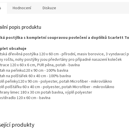
A
s
Hodnocení
Diskuze
ailní popis produktu
ká postýlka s kompletní soupravou povlečení a doplňků Scarlett T
plet obsahuje
tská dřevěná postýlka 120 x 60 cm - přírodní, masiv borovice, 3 vyndavací p
hy roštu, nohy postýlky jsou předvrtány pro případné nasazení koleček
trace 120 x 60 x 6 cm,
PUR pěna, potah - bavlna
tah na peřinku
120 x 90 cm - 100% bavlna
tah na polštářek 60 x 40 cm - 100% bavlna
plň peřinky
120 x 90 cm - polyester,
potah Microfiber - mikrovlákno
plň polštářku 60 x 40 cm - polyester,
potah Microfiber - mikrovlákno
hrany limec 180 x 30 cm potah bavlna, výplň polyester
ostěradlo 120 x 60 cm - bavlna
sející produkty