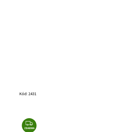
Kód:
2431
Z
ZDARMA
D