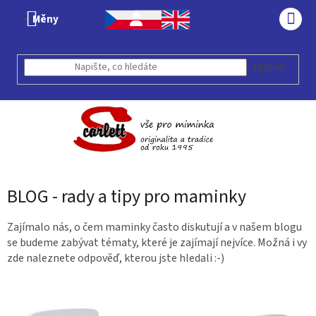
Přejít
Měny
na
NÁK
obsah
KOŠÍ
HLEDAT
BLOG - rady a tipy pro maminky
Zajímalo nás, o čem maminky často diskutují a v našem blogu
se budeme zabývat tématy, které je zajímají nejvíce. Možná i vy
zde naleznete odpověď, kterou jste hledali :-)
V