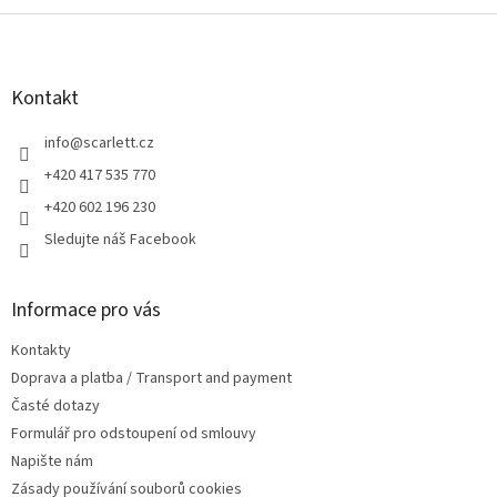
v
l
Z
á
á
d
p
a
a
Kontakt
c
t
í
í
info
@
scarlett.cz
p
r
+420 417 535 770
v
+420 602 196 230
k
y
Sledujte náš Facebook
v
ý
p
Informace pro vás
i
s
Kontakty
u
Doprava a platba / Transport and payment
Časté dotazy
Formulář pro odstoupení od smlouvy
Napište nám
Zásady používání souborů cookies