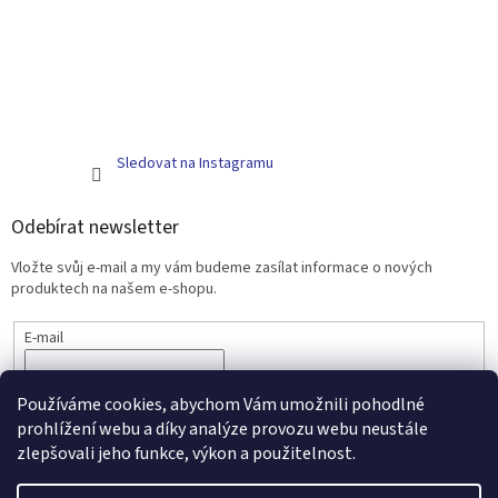
Sledovat na Instagramu
Odebírat newsletter
Vložte svůj e-mail a my vám budeme zasílat informace o nových
produktech na našem e-shopu.
E-mail
PŘIHLÁSIT SE
Používáme cookies, abychom Vám umožnili pohodlné
prohlížení webu a díky analýze provozu webu neustále
zlepšovali jeho funkce, výkon a použitelnost.
Vytvořil Shoptet