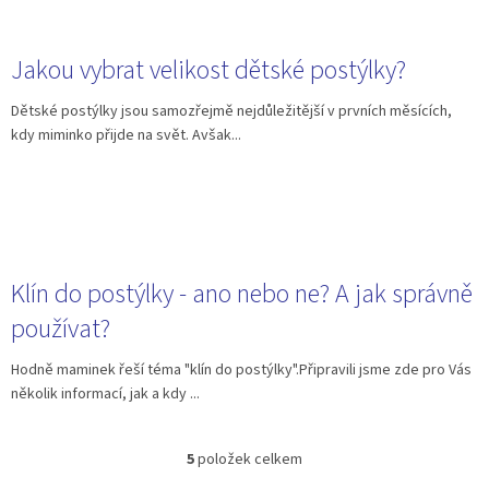
Jakou vybrat velikost dětské postýlky?
Dětské postýlky jsou samozřejmě nejdůležitější v prvních měsících,
kdy miminko přijde na svět. Avšak...
Klín do postýlky - ano nebo ne? A jak správně
používat?
Hodně maminek řeší téma "klín do postýlky".Připravili jsme zde pro Vás
několik informací, jak a kdy ...
5
položek celkem
O