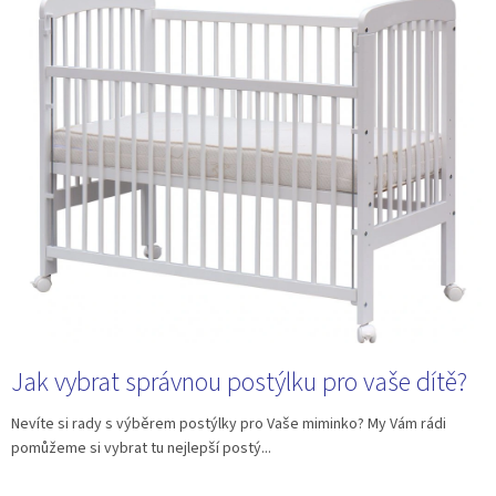
ý
p
i
s
č
l
á
n
k
ů
Jak vybrat správnou postýlku pro vaše dítě?
Nevíte si rady s výběrem postýlky pro Vaše miminko? My Vám rádi
pomůžeme si vybrat tu nejlepší postý...