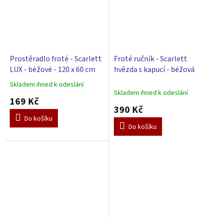
Prostěradlo froté - Scarlett
Froté ručník - Scarlett
LUX - béžové - 120 x 60 cm
hvězda s kapucí - béžová
Skladem ihned k odeslání
Průměrné
Skladem ihned k odeslání
hodnocení
169 Kč
produktu
390 Kč
je
Do košíku
5,0
Do košíku
z
5
hvězdiček.