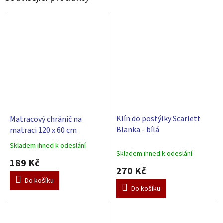
Klín do postýlky Scarlett
Matracový chránič na
Blanka - bílá
matraci 120 x 60 cm
Skladem ihned k odeslání
Průměrné
Skladem ihned k odeslání
hodnocení
189 Kč
produktu
270 Kč
je
Do košíku
5,0
Do košíku
z
5
hvězdiček.