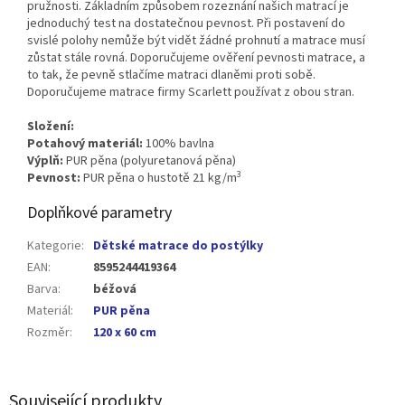
pružnosti. Základním způsobem rozeznání našich matrací je
jednoduchý test na dostatečnou pevnost. Při postavení do
svislé polohy nemůže být vidět žádné prohnutí a matrace musí
zůstat stále rovná. Doporučujeme ověření pevnosti matrace, a
to tak, že pevně stlačíme matraci dlaněmi proti sobě.
Doporučujeme matrace firmy Scarlett používat z obou stran.
Složení:
Potahový materiál:
100% bavlna
Výplň:
PUR pěna (polyuretanová pěna)
3
Pevnost:
PUR pěna o hustotě 21 kg/m
Doplňkové parametry
Kategorie
:
Dětské matrace do postýlky
EAN
:
8595244419364
Barva
:
béžová
Materiál
:
PUR pěna
Rozměr
:
120 x 60 cm
Související produkty