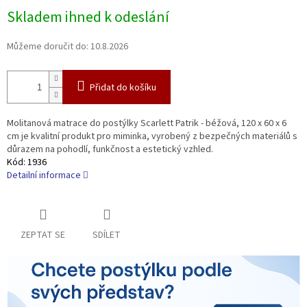
Měrná
Skladem ihned k odeslání
cena:
Můžeme doručit do:
10.8.2026
Přidat do košíku
Molitanová matrace do postýlky Scarlett Patrik - béžová, 120 x 60 x 6
cm je kvalitní produkt pro miminka, vyrobený z bezpečných materiálů s
důrazem na pohodlí, funkčnost a estetický vzhled.
Kód:
1936
Detailní informace
ZEPTAT SE
SDÍLET