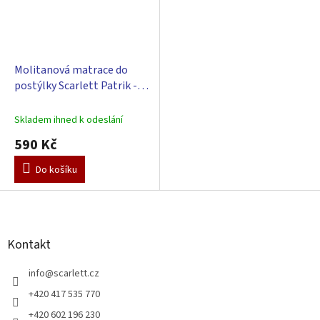
Molitanová matrace do
postýlky Scarlett Patrik -
tyrkysová, 120 x 60 x 6 cm
Skladem ihned k odeslání
590 Kč
Do košíku
Z
á
p
a
Kontakt
t
í
info
@
scarlett.cz
+420 417 535 770
+420 602 196 230