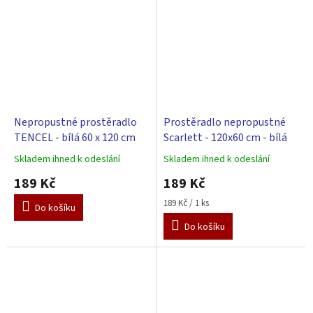
Nepropustné prostěradlo
Prostěradlo nepropustné
TENCEL - bílá 60 x 120 cm
Scarlett - 120x60 cm - bílá
Skladem ihned k odeslání
Skladem ihned k odeslání
Průměrné
Průměrné
hodnocení
hodnocení
189 Kč
189 Kč
produktu
produktu
je
je
Měrná
189 Kč / 1 ks
Do košíku
5,0
5,0
cena:
Do košíku
z
z
5
5
hvězdiček.
hvězdiček.