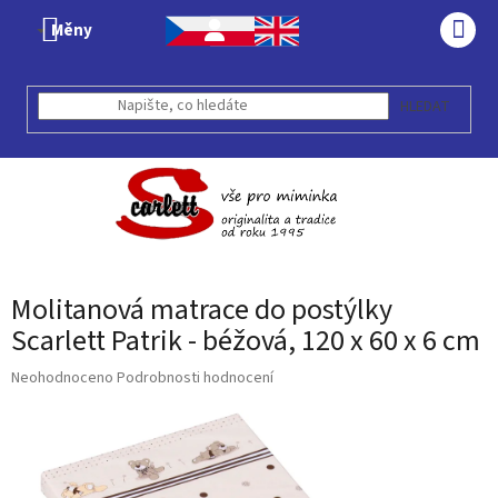
Přejít
Měny
na
NÁK
obsah
KOŠÍ
HLEDAT
Molitanová matrace do postýlky
Scarlett Patrik - béžová, 120 x 60 x 6 cm
Průměrné
Neohodnoceno
Podrobnosti hodnocení
hodnocení
produktu
je
0,0
z