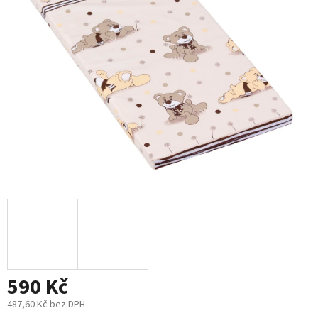
5
hvězdiček.
590 Kč
487,60 Kč bez DPH