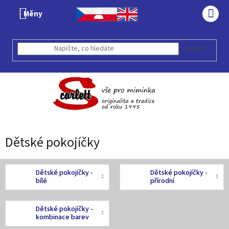
Přejít
Měny
na
NÁK
obsah
KOŠÍ
HLEDAT
Dětské pokojíčky
Dětské pokojíčky -
Dětské pokojíčky -
bílé
přírodní
Dětské pokojíčky -
kombinace barev