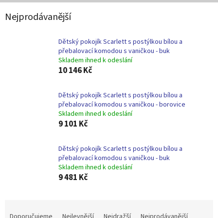
Nejprodávanější
Dětský pokojík Scarlett s postýlkou bílou a
přebalovací komodou s vaničkou - buk
Skladem ihned k odeslání
10 146 Kč
Dětský pokojík Scarlett s postýlkou bílou a
přebalovací komodou s vaničkou - borovice
Skladem ihned k odeslání
9 101 Kč
Dětský pokojík Scarlett s postýlkou bílou a
přebalovací komodou s vaničkou - buk
Skladem ihned k odeslání
9 481 Kč
Ř
a
Doporučujeme
Nejlevnější
Nejdražší
Nejprodávanější