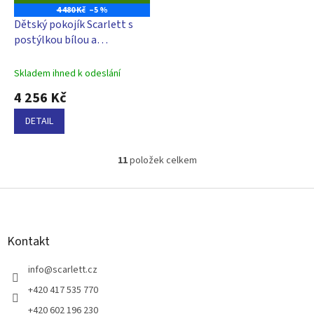
D
4 480 Kč
–5 %
A
Dětský pokojík Scarlett s
R
M
postýlkou bílou a
A
přebalovacím pultem bílým
- buk
Skladem ihned k odeslání
4 256 Kč
DETAIL
11
položek celkem
O
v
l
Z
á
á
d
p
a
a
Kontakt
c
t
í
í
info
@
scarlett.cz
p
r
+420 417 535 770
v
+420 602 196 230
k