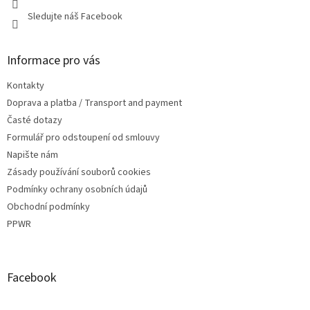
y
Sledujte náš Facebook
v
ý
p
Informace pro vás
i
s
Kontakty
u
Doprava a platba / Transport and payment
Časté dotazy
Formulář pro odstoupení od smlouvy
Napište nám
Zásady používání souborů cookies
Podmínky ochrany osobních údajů
Obchodní podmínky
PPWR
Facebook