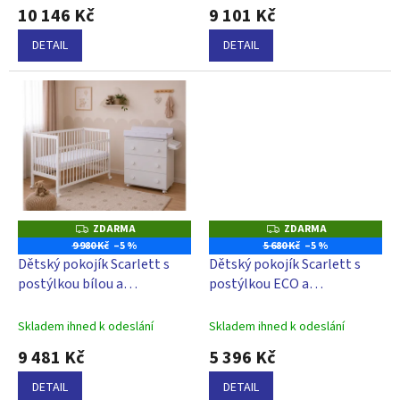
10 146 Kč
9 101 Kč
DETAIL
DETAIL
ZDARMA
ZDARMA
Z
Z
D
D
9 980 Kč
–5 %
5 680 Kč
–5 %
A
A
Dětský pokojík Scarlett s
Dětský pokojík Scarlett s
R
R
M
M
postýlkou bílou a
postýlkou ECO a
A
A
přebalovací komodou s
přebalovacím pultem ECO -
vaničkou - buk
borovice
Skladem ihned k odeslání
Skladem ihned k odeslání
9 481 Kč
5 396 Kč
DETAIL
DETAIL