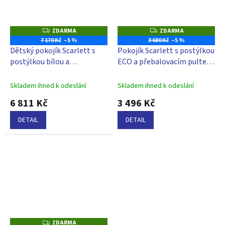
ZDARMA
ZDARMA
Z
Z
D
D
7 170 Kč
–5 %
3 680 Kč
–5 %
A
A
Dětský pokojík Scarlett s
Pokojík Scarlett s postýlkou
R
R
M
M
postýlkou bílou a
ECO a přebalovacím pultem
A
A
přebalovacím pultem bílým
ECO - buk
a ohrádkou bílou - buk
Skladem ihned k odeslání
Skladem ihned k odeslání
6 811 Kč
3 496 Kč
DETAIL
DETAIL
ZDARMA
Z