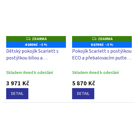
ZDARMA
ZDARMA
Z
Z
D
D
4 180 Kč
–5 %
6 179 Kč
–5 %
A
A
Dětský pokojík Scarlett s
Pokojík Scarlett s postýlkou
R
R
M
M
postýlkou bílou a
ECO a přebalovacím pultem
A
A
přebalovacím pultem ECO -
ECO a ohrádkou ECO - buk
buk
Skladem ihned k odeslání
Skladem ihned k odeslání
3 971 Kč
5 870 Kč
DETAIL
DETAIL