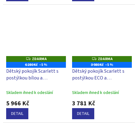
ZDARMA
ZDARMA
Z
Z
D
D
6 280 Kč
–5 %
3 980 Kč
–5 %
A
A
Dětský pokojík Scarlett s
Dětský pokojík Scarlett s
R
R
M
M
postýlkou bílou a
postýlkou ECO a
A
A
přebalovacím pultem bílým
přebalovacím pultem bílý -
- borovice
buk
Skladem ihned k odeslání
Skladem ihned k odeslání
5 966 Kč
3 781 Kč
DETAIL
DETAIL