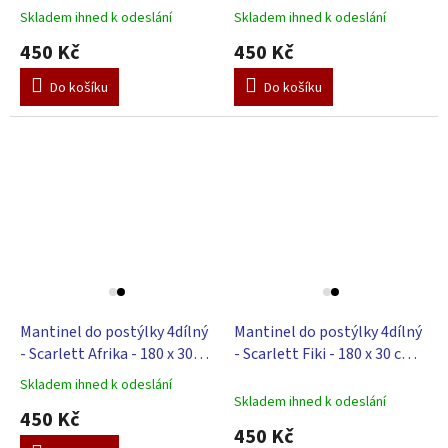
Skladem ihned k odeslání
Skladem ihned k odeslání
450 Kč
450 Kč
Do košíku
Do košíku
Mantinel do postýlky 4dílný
Mantinel do postýlky 4dílný
- Scarlett Afrika - 180 x 30
- Scarlett Fiki - 180 x 30 cm -
cm
modrá
Skladem ihned k odeslání
Průměrné
Skladem ihned k odeslání
hodnocení
450 Kč
produktu
450 Kč
je