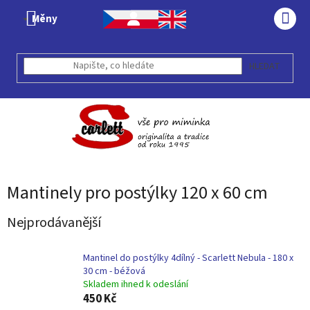
Přejít
Měny
na
NÁK
obsah
KOŠÍ
HLEDAT
Mantinely pro postýlky 120 x 60 cm
Nejprodávanější
Mantinel do postýlky 4dílný - Scarlett Nebula - 180 x
30 cm - béžová
Skladem ihned k odeslání
450 Kč