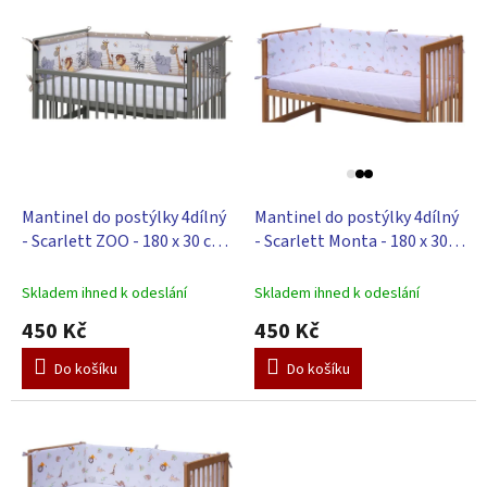
d
ý
u
p
k
i
t
s
ů
p
r
o
d
u
Mantinel do postýlky 4dílný
Mantinel do postýlky 4dílný
k
- Scarlett ZOO - 180 x 30 cm
- Scarlett Monta - 180 x 30
t
- béžová
cm
ů
Skladem ihned k odeslání
Skladem ihned k odeslání
450 Kč
450 Kč
Do košíku
Do košíku