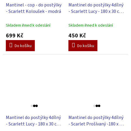
Mantinel - cop - do postýlky
Mantinel do postýlky 4dílný
- Scarlett Koloušek - modrá
- Scarlett Lucy - 180 x 30 cm
- tyrkysová
Skladem ihned k odeslání
Skladem ihned k odeslání
699 Kč
450 Kč
Do košíku
Do košíku
Mantinel do postýlky 4dílný
Mantinel do postýlky 4dílný
- Scarlett Lucy - 180 x 30 cm
- Scarlet Prošívaný -180 x 30
- růžová
cm - tyrkysová