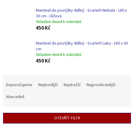
Mantinel do postýlky 4dílný - Scarlett Nebula - 180 x
30 cm - růžová
Skladem ihned k odeslání
450 Kč
Mantinel do postýlky 4dílný - Scarlett Luka - 180 x 30
cm
Skladem ihned k odeslání
450 Kč
Ř
a
Doporučujeme
Nejlevnější
Nejdražší
Nejprodávanější
z
e
Abecedně
n
í
p
OTEVŘÍT FILTR
r
o
V