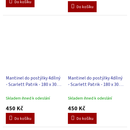
Do košíku
5,0
Do košíku
z
5
hvězdiček.
Mantinel do postýlky 4dílný
Mantinel do postýlky 4dílný
- Scarlett Patrik - 180 x 30
- Scarlett Patrik - 180 x 30
cm - tyrkysová
cm - béžová
Skladem ihned k odeslání
Skladem ihned k odeslání
450 Kč
450 Kč
Do košíku
Do košíku