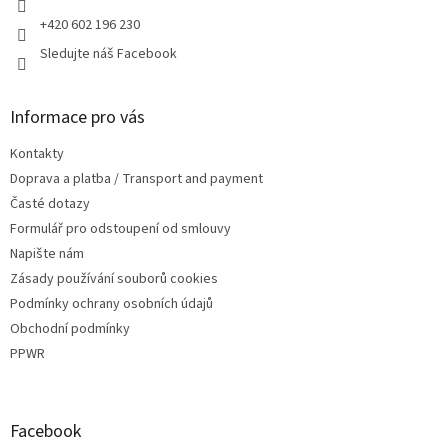
v
+420 602 196 230
ý
p
Sledujte náš Facebook
i
s
u
Informace pro vás
Kontakty
Doprava a platba / Transport and payment
Časté dotazy
Formulář pro odstoupení od smlouvy
Napište nám
Zásady používání souborů cookies
Podmínky ochrany osobních údajů
Obchodní podmínky
PPWR
Facebook