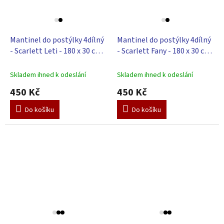
Mantinel do postýlky 4dílný
Mantinel do postýlky 4dílný
- Scarlett Leti - 180 x 30 cm -
- Scarlett Fany - 180 x 30 cm
modrá
- modrá
Skladem ihned k odeslání
Skladem ihned k odeslání
450 Kč
450 Kč
Do košíku
Do košíku