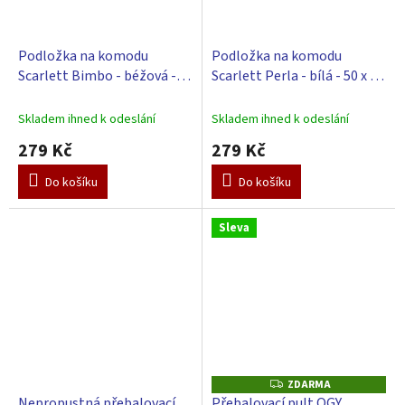
Podložka na komodu
Podložka na komodu
Scarlett Bimbo - béžová -
Scarlett Perla - bílá - 50 x 72
50 x 72 cm
cm
Skladem ihned k odeslání
Skladem ihned k odeslání
279 Kč
279 Kč
Do košíku
Do košíku
Sleva
ZDARMA
Z
D
Nepropustná přebalovací
Přebalovací pult OGY