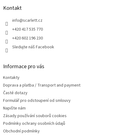
p
a
Kontakt
t
í
info
@
scarlett.cz
+420 417 535 770
+420 602 196 230
Sledujte náš Facebook
Informace pro vás
Kontakty
Doprava a platba / Transport and payment
Časté dotazy
Formulář pro odstoupení od smlouvy
Napište nám
Zásady používání souborů cookies
Podmínky ochrany osobních údajů
Obchodní podmínky