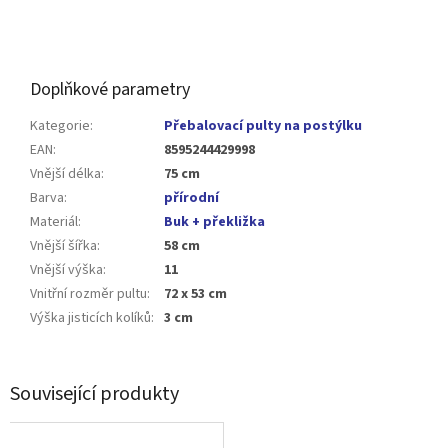
Doplňkové parametry
Kategorie
:
Přebalovací pulty na postýlku
EAN
:
8595244429998
Vnější délka
:
75 cm
Barva
:
přírodní
Materiál
:
Buk + překližka
Vnější šířka
:
58 cm
Vnější výška
:
11
Vnitřní rozměr pultu
:
72 x 53 cm
Výška jisticích kolíků
:
3 cm
Související produkty