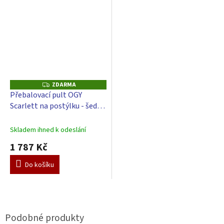
ZDARMA
Z
D
Přebalovací pult OGY
A
Scarlett na postýlku - šedý -
R
M
s přebalovací podložkou
A
Perla - Bílá
Skladem ihned k odeslání
1 787 Kč
Do košíku