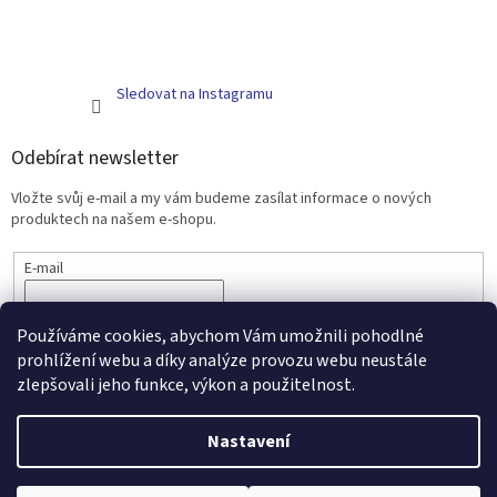
Sledovat na Instagramu
Odebírat newsletter
Vložte svůj e-mail a my vám budeme zasílat informace o nových
produktech na našem e-shopu.
E-mail
PŘIHLÁSIT SE
Používáme cookies, abychom Vám umožnili pohodlné
prohlížení webu a díky analýze provozu webu neustále
zlepšovali jeho funkce, výkon a použitelnost.
Vytvořil Shoptet
Nastavení
Copyright 2026
Scarlett - kojenecké zboží a nábytek
. Všechna