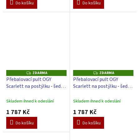
Do košíku
Do košíku
ZDARMA
ZDARMA
Z
Z
D
D
Přebalovací pult OGY
Přebalovací pult OGY
A
A
Scarlett na postýlku - šedý -
Scarlett na postýlku - šedý -
R
R
M
M
s přebalovací podložkou
s přebalovací podložkou
A
A
Slon - bílý
Slon - béžový
Skladem ihned k odeslání
Skladem ihned k odeslání
1 787 Kč
1 787 Kč
Do košíku
Do košíku