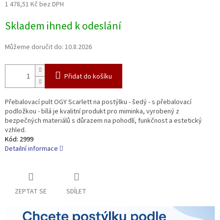
1 478,51 Kč bez DPH
Měrná
Skladem ihned k odeslání
cena:
Můžeme doručit do:
10.8.2026
Přidat do košíku
Přebalovací pult OGY Scarlett na postýlku - šedý - s přebalovací
podložkou - bílá je kvalitní produkt pro miminka, vyrobený z
bezpečných materiálů s důrazem na pohodlí, funkčnost a estetický
vzhled.
Kód:
2999
Detailní informace
ZEPTAT SE
SDÍLET