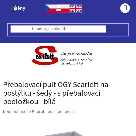
Přejít
Měny
na
NÁK
obsah
KOŠÍ
HLEDAT
Přebalovací pult OGY Scarlett na
postýlku - šedý - s přebalovací
podložkou - bílá
Průměrné
Neohodnoceno
Podrobnosti hodnocení
hodnocení
produktu
je
0,0