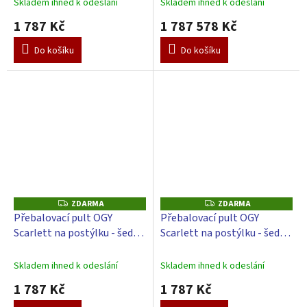
Skladem ihned k odeslání
Skladem ihned k odeslání
1 787 Kč
1 787 578 Kč
Do košíku
Do košíku
ZDARMA
ZDARMA
Z
Z
D
D
Přebalovací pult OGY
Přebalovací pult OGY
A
A
Scarlett na postýlku - šedý -
Scarlett na postýlku - šedý -
R
R
M
M
s přebalovací podložkou
s přebalovací podložkou
A
A
Galaxy - Modrý
Hvězdička - Bílá
Skladem ihned k odeslání
Skladem ihned k odeslání
1 787 Kč
1 787 Kč