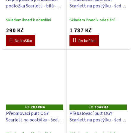
A
podložka Scarlett - bílá -
Scarlett na postýlku - šedý -
R
M
70x50x4 cm
s přebalovací podložkou
A
Galaxy - zelený
Skladem ihned k odeslání
Skladem ihned k odeslání
290 Kč
1 787 Kč
Do košíku
Do košíku
ZDARMA
ZDARMA
Z
Z
D
D
Přebalovací pult OGY
Přebalovací pult OGY
A
A
Scarlett na postýlku - šedý -
Scarlett na postýlku - šedý -
R
R
M
M
s přebalovací podložkou
s přebalovací podložkou
A
A
Slon - Modrý
Galaxy - Béžový