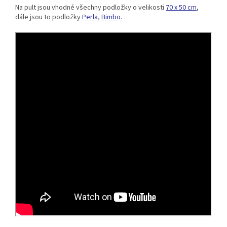
Na pult jsou vhodné všechny podložky o velikosti
70 x 50 cm
,
dále jsou to podložky
Perla
,
Bimbo.