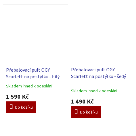
Přebalovací pult OGY
Přebalovací pult OGY
Scarlett na postýlku - šedý
Scarlett na postýlku - bílý
Skladem ihned k odeslání
Průměrné
Skladem ihned k odeslání
hodnocení
1 590 Kč
produktu
1 490 Kč
je
Do košíku
5,0
Do košíku
z
5
Z
hvězdiček.
á