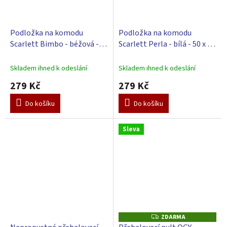
Podložka na komodu
Podložka na komodu
Scarlett Bimbo - béžová -
Scarlett Perla - bílá - 50 x 72
50 x 72 cm
cm
Skladem ihned k odeslání
Skladem ihned k odeslání
279 Kč
279 Kč
Do košíku
Do košíku
Sleva
ZDARMA
Z
D