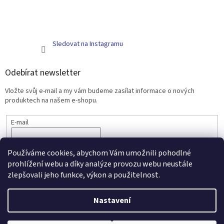
Sledovat na Instagramu
Odebírat newsletter
Vložte svůj e-mail a my vám budeme zasílat informace o nových
produktech na našem e-shopu.
E-mail
PŘIHLÁSIT SE
Používáme cookies, abychom Vám umožnili pohodlné
prohlížení webu a díky analýze provozu webu neustále
zlepšovali jeho funkce, výkon a použitelnost.
Vytvořil Shoptet
Nastavení
Copyright 2026
Scarlett - kojenecké zboží a nábytek
. Všechna