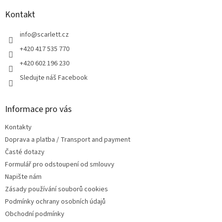
p
a
Kontakt
t
í
info
@
scarlett.cz
+420 417 535 770
+420 602 196 230
Sledujte náš Facebook
Informace pro vás
Kontakty
Doprava a platba / Transport and payment
Časté dotazy
Formulář pro odstoupení od smlouvy
Napište nám
Zásady používání souborů cookies
Podmínky ochrany osobních údajů
Obchodní podmínky