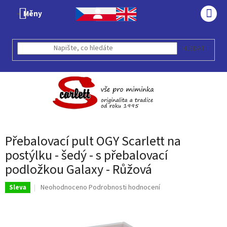
Přejít
Měny
na
NÁK
obsah
KOŠÍ
HLEDAT
Přebalovací pult OGY Scarlett na
postýlku - šedý - s přebalovací
podložkou Galaxy - Růžová
Průměrné
Neohodnoceno
Podrobnosti hodnocení
Sleva
hodnocení
produktu
je
0,0