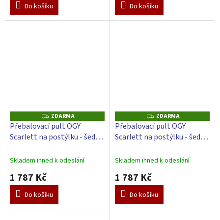
Do košíku
Do košíku
ZDARMA
ZDARMA
Z
Z
D
D
Přebalovací pult OGY
Přebalovací pult OGY
A
A
Scarlett na postýlku - šedý -
Scarlett na postýlku - šedý -
R
R
M
M
s přebalovací podložkou
s přebalovací podložkou
A
A
Slon - bílý
Slon - béžový
Skladem ihned k odeslání
Skladem ihned k odeslání
1 787 Kč
1 787 Kč
Do košíku
Do košíku