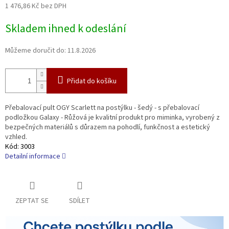
1 476,86 Kč bez DPH
Měrná
Skladem ihned k odeslání
cena:
Můžeme doručit do:
11.8.2026
Přidat do košíku
Přebalovací pult OGY Scarlett na postýlku - šedý - s přebalovací
podložkou Galaxy - Růžová je kvalitní produkt pro miminka, vyrobený z
bezpečných materiálů s důrazem na pohodlí, funkčnost a estetický
vzhled.
Kód:
3003
Detailní informace
ZEPTAT SE
SDÍLET