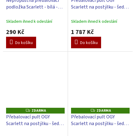
Nepropustná přebalovací
Přebalovací pult OGY
A
podložka Scarlett - bílá -
Scarlett na postýlku - šedý -
R
M
70x50x4 cm
s přebalovací podložkou
A
Galaxy - zelený
Skladem ihned k odeslání
Skladem ihned k odeslání
290 Kč
1 787 Kč
Do košíku
Do košíku
ZDARMA
ZDARMA
Z
Z
D
D
Přebalovací pult OGY
Přebalovací pult OGY
A
A
Scarlett na postýlku - šedý -
Scarlett na postýlku - šedý -
R
R
M
M
s přebalovací podložkou
s přebalovací podložkou
A
A