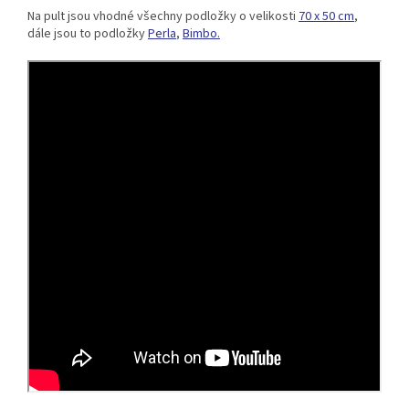
Na pult jsou vhodné všechny podložky o velikosti
70 x 50 cm
,
dále jsou to podložky
Perla
,
Bimbo.