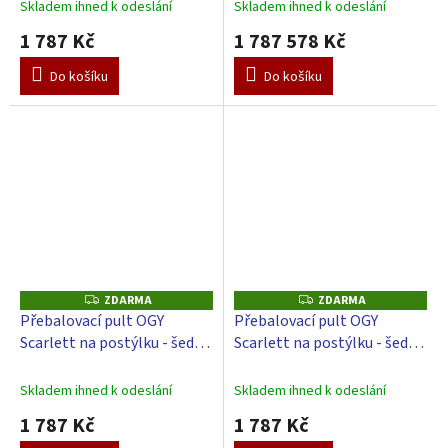
Slon - Modrý
Galaxy - Béžový
Skladem ihned k odeslání
Skladem ihned k odeslání
1 787 Kč
1 787 578 Kč
Do košíku
Do košíku
ZDARMA
ZDARMA
Z
Z
D
D
Přebalovací pult OGY
Přebalovací pult OGY
A
A
Scarlett na postýlku - šedý -
Scarlett na postýlku - šedý -
R
R
M
M
s přebalovací podložkou
s přebalovací podložkou
A
A
Galaxy - Modrý
Hvězdička - Bílá
Skladem ihned k odeslání
Skladem ihned k odeslání
1 787 Kč
1 787 Kč