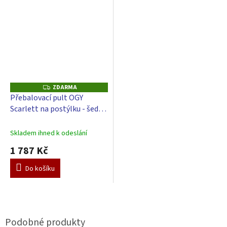
ZDARMA
Z
D
Přebalovací pult OGY
A
Scarlett na postýlku - šedý -
R
M
s přebalovací podložkou
A
Perla - Bílá
Skladem ihned k odeslání
1 787 Kč
Do košíku