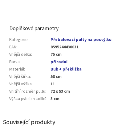
Doplňkové parametry
Kategorie
:
Přebalovací pulty na postýlku
EAN
:
8595244430031
Vnější délka
:
75 cm
Barva
:
přírodní
Materiál
:
Buk + překližka
Vnější šířka
:
58 cm
Vnější výška
:
11
Vnitřní rozměr pultu
:
72 x 53 cm
Výška jisticích kolíků
:
3 cm
Související produkty