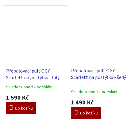
Přebalovací pult OGY
Přebalovací pult OGY
Scarlett na postýlku - šedý
Scarlett na postýlku - bílý
Skladem ihned k odeslání
Průměrné
Skladem ihned k odeslání
hodnocení
1 590 Kč
produktu
1 490 Kč
je
Do košíku
5,0
Do košíku
z
5
Z
hvězdiček.
á