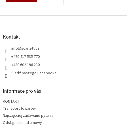
S
t
o
p
Kontakt
k
a
info
@
scarlett.cz
+420 417 535 770
+420 602 196 230
Śledź naszego Facebooka
Informace pro vás
KONTAKT
Transport towarów
Najczęściej zadawane pytania
Odstąpienia od umowy