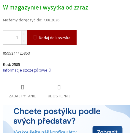
Cena
W magazynie i wysyłka od zaraz
jednostkowa:
Możemy doręczyć do:
7.08.2026
Dodaj do koszyka
8595244425853
Kod:
2585
Informacje szczegółowe
ZADAJ PYTANIE
UDOSTĘPNIJ