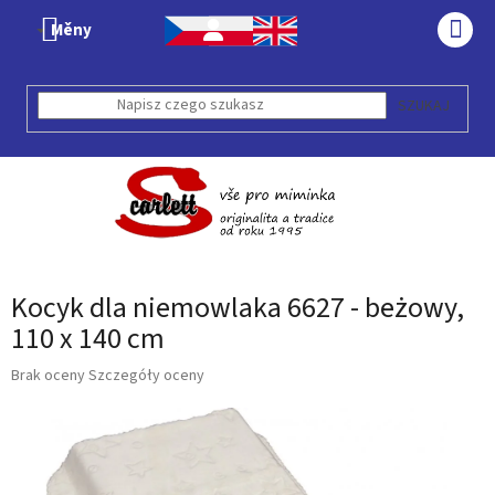
Przejść
Měny
do
KOS
treści
SZUKAJ
Kocyk dla niemowlaka 6627 - beżowy,
110 x 140 cm
Średnia
Brak oceny
Szczegóły oceny
ocena
produktu
wynosi
0,0
na