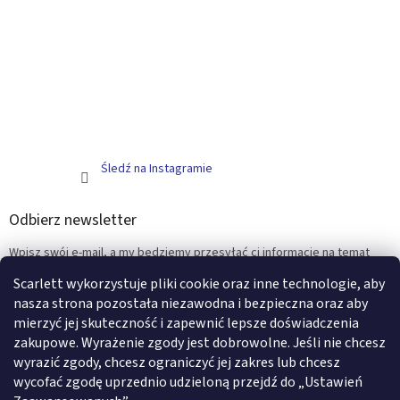
Śledź na Instagramie
Odbierz newsletter
Wpisz swój e-mail, a my będziemy przesyłać ci informacje na temat
nowych produktów na naszym e-shop.
Scarlett wykorzystuje pliki cookie oraz inne technologie, aby
nasza strona pozostała niezawodna i bezpieczna oraz aby
E-mail
mierzyć jej skuteczność i zapewnić lepsze doświadczenia
zakupowe. Wyrażenie zgody jest dobrowolne. Jeśli nie chcesz
ZALOGUJ SIĘ
wyrazić zgody, chcesz ograniczyć jej zakres lub chcesz
wycofać zgodę uprzednio udzieloną przejdź do „Ustawień