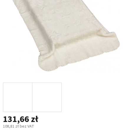
5
gwiazdek.
131,66 zł
108,81 zł bez VAT