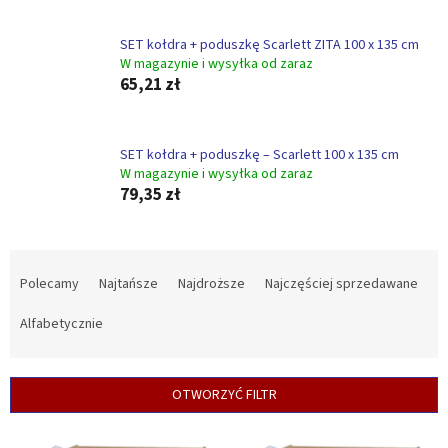
SET kołdra + poduszkę Scarlett ZITA 100 x 135 cm
W magazynie i wysyłka od zaraz
65,21 zł
SET kołdra + poduszkę – Scarlett 100 x 135 cm
W magazynie i wysyłka od zaraz
79,35 zł
S
o
Polecamy
Najtańsze
Najdroższe
Najczęściej sprzedawane
r
t
Alfabetycznie
o
w
a
OTWORZYĆ FILTR
n
i
L