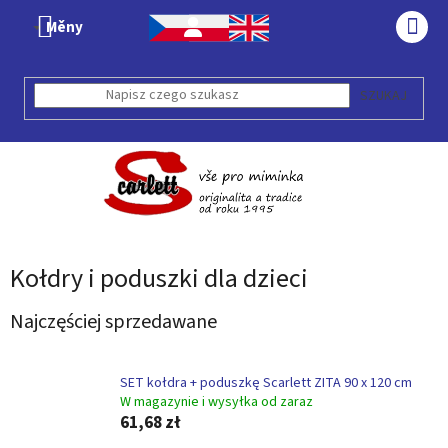
Przejść
Měny
do
KOS
treści
SZUKAJ
Kołdry i poduszki dla dzieci
Najczęściej sprzedawane
SET kołdra + poduszkę Scarlett ZITA 90 x 120 cm
W magazynie i wysyłka od zaraz
61,68 zł