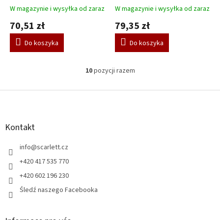
W magazynie i wysyłka od zaraz
W magazynie i wysyłka od zaraz
70,51 zł
79,35 zł
Do koszyka
Do koszyka
10
pozycji razem
K
o
n
S
t
t
r
o
o
p
Kontakt
l
k
k
a
info
@
scarlett.cz
i
l
+420 417 535 770
i
+420 602 196 230
s
t
Śledź naszego Facebooka
y