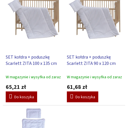
e
i
p
s
r
t
o
a
d
p
u
r
k
o
t
d
ó
u
SET kołdra + poduszkę
SET kołdra + poduszkę
w
k
Scarlett ZITA 100 x 135 cm
Scarlett ZITA 90 x 120 cm
t
ó
W magazynie i wysyłka od zaraz
W magazynie i wysyłka od zaraz
w
65,21 zł
61,68 zł
Do koszyka
Do koszyka