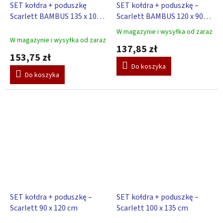
SET kołdra + poduszkę
SET kołdra + poduszkę –
Scarlett BAMBUS 135 x 100
Scarlett BAMBUS 120 x 90
cm
cm
W magazynie i wysyłka od zaraz
Średnia
W magazynie i wysyłka od zaraz
ocena
137,85 zł
produktu
153,75 zł
wynosi
Do koszyka
5,0
Do koszyka
na
5
gwiazdek.
SET kołdra + poduszkę –
SET kołdra + poduszkę –
Scarlett 90 x 120 cm
Scarlett 100 x 135 cm