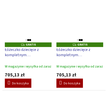
GRATIS
GRATIS
G
G
R
R
Łóżeczko dziecięce z
Łóżeczko dziecięce z
A
A
kompletnym
kompletnym
T
T
I
I
wyposażeniem Scarlett
wyposażeniem Scarlett
S
S
Kulisek 120 x 60 cm -
Toro 120 x 60 cm - niebieski
W magazynie i wysyłka od zaraz
W magazynie i wysyłka od zaraz
niebieski
705,13 zł
705,13 zł
Do koszyka
Do koszyka