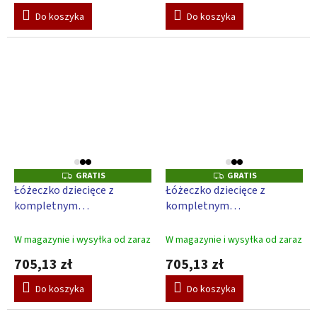
Do koszyka
Do koszyka
GRATIS
GRATIS
G
G
R
R
Łóżeczko dziecięce z
Łóżeczko dziecięce z
A
A
kompletnym
kompletnym
T
T
I
I
wyposażeniem Scarlett
wyposażeniem Scarlett
S
S
Kulisek 120 x 60 cm - zielony
Kulisek 120 x 60 cm -
W magazynie i wysyłka od zaraz
W magazynie i wysyłka od zaraz
beżowy
705,13 zł
705,13 zł
Do koszyka
Do koszyka