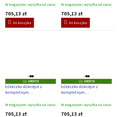
Japy 120 x 60 cm - beżowy
120 x 60 cm - niebieski
W magazynie i wysyłka od zaraz
W magazynie i wysyłka od zaraz
705,13 zł
705,13 zł
Do koszyka
Do koszyka
GRATIS
GRATIS
G
G
R
R
Łóżeczko dziecięce z
Łóżeczko dziecięce z
A
A
kompletnym
kompletnym
T
T
I
I
wyposażeniem Scarlett Fiki
wyposażeniem Scarlett
S
S
120 x 60 cm - beżowy
Kulisek 120 x 60 cm - szary
W magazynie i wysyłka od zaraz
W magazynie i wysyłka od zaraz
705,13 zł
705,13 zł