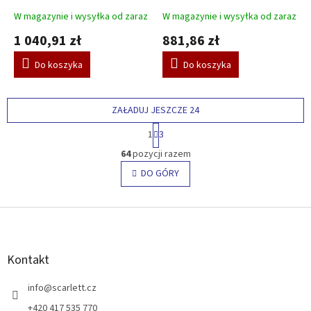
S
S
różowy
różowy
W magazynie i wysyłka od zaraz
W magazynie i wysyłka od zaraz
1 040,91 zł
881,86 zł
Do koszyka
Do koszyka
ZAŁADUJ JESZCZE 24
P
1
3
a
K
g
64
pozycji razem
o
i
n
DO GÓRY
n
t
a
c
r
j
S
o
a
l
t
k
o
i
p
Kontakt
l
k
i
a
info
@
scarlett.cz
s
t
+420 417 535 770