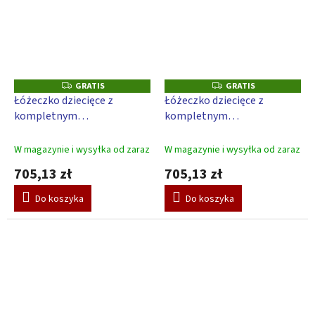
GRATIS
GRATIS
G
G
R
R
Łóżeczko dziecięce z
Łóżeczko dziecięce z
A
A
kompletnym
kompletnym
T
T
I
I
wyposażeniem Scarlett
wyposażeniem Scarlett
S
S
Toro 120 x 60 cm - różowy
Toro 120 x 60 cm - szary
W magazynie i wysyłka od zaraz
W magazynie i wysyłka od zaraz
705,13 zł
705,13 zł
Do koszyka
Do koszyka