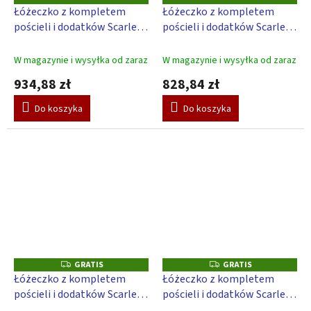
R
R
Łóżeczko z kompletem
Łóżeczko z kompletem
A
A
pościeli i dodatków Scarlett
pościeli i dodatków Scarlett
T
T
I
I
Chmura - 120 x 60 cm -
Chmura - 120 x 60 cm -
S
S
różowy
różowy
W magazynie i wysyłka od zaraz
W magazynie i wysyłka od zaraz
934,88 zł
828,84 zł
Do koszyka
Do koszyka
GRATIS
GRATIS
G
G
R
R
Łóżeczko z kompletem
Łóżeczko z kompletem
A
A
pościeli i dodatków Scarlett
pościeli i dodatków Scarlett
T
T
I
I
Chmura - 120 x 60 cm -
Chmura - 120 x 60 cm -