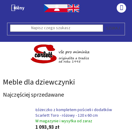
Przejść
Měny
do
KOS
treści
SZUKAJ
Meble dla dziewczynki
Najczęściej sprzedawane
Łóżeczko z kompletem pościeli i dodatków
Scarlett Toro - różowy - 120 x 60 cm
W magazynie i wysyłka od zaraz
1 093,93 zł