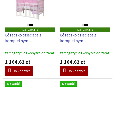
GRATIS
GRATIS
G
G
R
R
Łóżeczko dziecięce z
Łóżeczko dziecięce z
A
A
kompletnym
kompletnym
T
T
I
I
wyposażeniem Scarlett
wyposażeniem Scarlett
S
S
Blanka 120 x 60 cm – różowe
Blanka 120 x 60 cm –
W magazynie i wysyłka od zaraz
W magazynie i wysyłka od zaraz
niebieskie
1 164,62 zł
1 164,62 zł
Do koszyka
Do koszyka
Nowość
Nowość