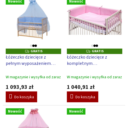
e
Nowość
Nowość
i
p
s
r
t
o
a
d
p
u
r
k
o
t
d
GRATIS
GRATIS
G
G
ó
u
R
R
Łóżeczko dziecięce z
Łóżeczko dziecięce z
w
A
A
k
pełnym wyposażeniem
kompletnym
T
T
t
I
I
Scarlett Blanka 120 x 60 cm
wyposażeniem Scarlett
S
S
ó
– niebieskie
Blanka 120 x 60 cm – różowe
W magazynie i wysyłka od zaraz
W magazynie i wysyłka od zaraz
w
1 093,93 zł
1 040,91 zł
Do koszyka
Do koszyka
Nowość
Nowość