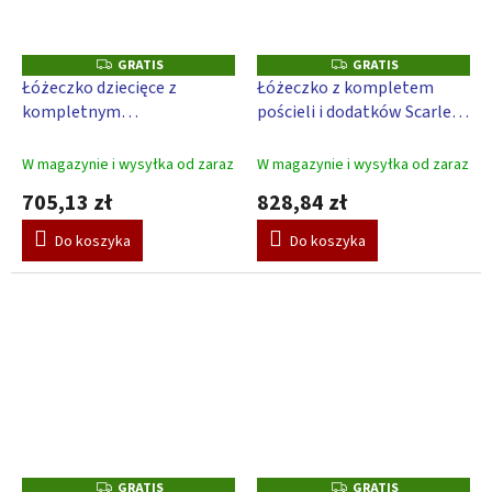
GRATIS
GRATIS
G
G
R
R
Łóżeczko dziecięce z
Łóżeczko z kompletem
A
A
kompletnym
pościeli i dodatków Scarlett
T
T
I
I
wyposażeniem Scarlett
Toro - 120 x 60 cm - Różowy
S
S
Gusto 120 x 60 cm - różowy
W magazynie i wysyłka od zaraz
W magazynie i wysyłka od zaraz
705,13 zł
828,84 zł
Do koszyka
Do koszyka
GRATIS
GRATIS
G
G