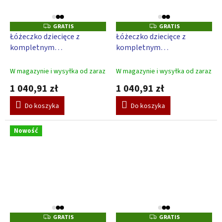
GRATIS
GRATIS
G
G
R
R
Łóżeczko dziecięce z
Łóżeczko dziecięce z
A
A
kompletnym
kompletnym
T
T
I
I
wyposażeniem Scarlett
wyposażeniem Scarlett
S
S
Blanka 120 x 60 cm –
Blanka 120 x 60 cm – białe
W magazynie i wysyłka od zaraz
W magazynie i wysyłka od zaraz
niebieskie
1 040,91 zł
1 040,91 zł
Do koszyka
Do koszyka
Nowość
GRATIS
GRATIS
G
G