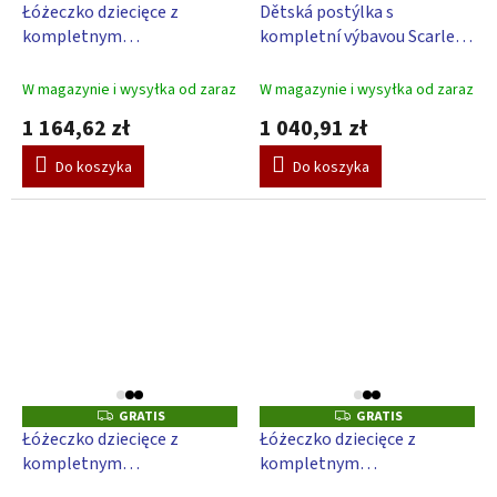
R
R
Łóżeczko dziecięce z
Dětská postýlka s
A
A
kompletnym
kompletní výbavou Scarlett
T
T
I
I
wyposażeniem Scarlett
Kulíšek 120 x 60 cm - béžová
S
S
Blanka 120 x 60 cm – białe
W magazynie i wysyłka od zaraz
W magazynie i wysyłka od zaraz
1 164,62 zł
1 040,91 zł
Do koszyka
Do koszyka
GRATIS
GRATIS
G
G
R
R
Łóżeczko dziecięce z
Łóżeczko dziecięce z
A
A
kompletnym
kompletnym
T
T
I
I
wyposażeniem Scarlett
wyposażeniem Scarlett Fiki
S
S