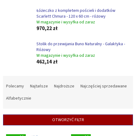
Łóżeczko z kompletem pościeli i dodatków
Scarlett Chmura - 120 x 60 cm - różowy
W magazynie i wysyłka od zaraz
970,22 zł
Stolik do przewijania Buno Naturalny - Galaktyka -
Różowy
W magazynie i wysyłka od zaraz
462,14 zł
S
o
Polecamy
Najtańsze
Najdroższe
Najczęściej sprzedawane
r
t
Alfabetycznie
o
w
a
OTWORZYĆ FILTR
n
i
L