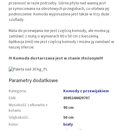
przenosić w razie potrzeby. Górna płyta nad wanną jest
przymocowana na obrotowych przegubach, co ułatwia jej
podnoszenie. Komoda wyposażona jest także w trzy duże
szuflady.
Mata do przewijania nie jest częścią komody, ale można ją
zamówić z matą o wymiarach 80 x 50 cm z kieszenią.
Aplikacja (miś) nie jest częścią komody i można ją zamówić w
naszej ofercie.
!!! Komoda dostarczana jest w stanie złożonym!!!
Parametry dodatkowe
Kategoria
:
Komody z przewijakiem
EAN
:
8595244429707
Wysokość całkowita z
90 cm
kołami
:
Głębokość
:
50 cm
Kolor
:
biały