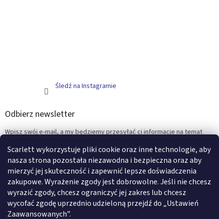
Śledź na Instagramie
Odbierz newsletter
Wpisz swój e-mail, a my będziemy przesyłać ci informacje na temat
nowych produktów na naszym e-shop.
Scarlett wykorzystuje pliki cookie oraz inne technologie, aby
nasza strona pozostała niezawodna i bezpieczna oraz aby
E-mail
mierzyć jej skuteczność i zapewnić lepsze doświadczenia
zakupowe. Wyrażenie zgody jest dobrowolne. Jeśli nie chcesz
ZALOGUJ SIĘ
wyrazić zgody, chcesz ograniczyć jej zakres lub chcesz
wycofać zgodę uprzednio udzieloną przejdź do „Ustawień
Zaawansowanych”.