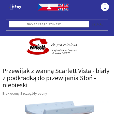
Przejść
Měny
do
KOS
treści
SZUKAJ
Przewijak z wanną Scarlett Vista - biały
z podkładką do przewijania Słoń -
niebieski
Średnia
Brak oceny
Szczegóły oceny
ocena
produktu
wynosi
0,0