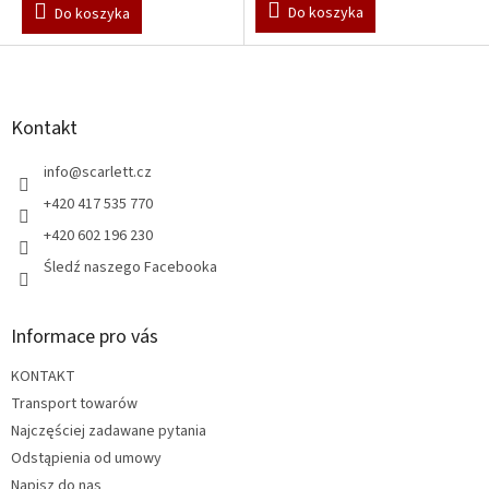
Do koszyka
Do koszyka
S
t
o
p
Kontakt
k
a
info
@
scarlett.cz
+420 417 535 770
+420 602 196 230
Śledź naszego Facebooka
Informace pro vás
KONTAKT
Transport towarów
Najczęściej zadawane pytania
Odstąpienia od umowy
Napisz do nas