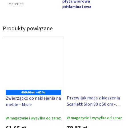
płyta wiórowa
Materiał
:
półlaminatowa
Produkty powiązane
159,05 zł
–61 %
Przewijak mata z kieszenią
Zwierzątko do naklejenia na
Scarlett Slon 80 x 50 cm -
meble - Misie
biały
W magazynie i wysyłka od zaraz
W magazynie i wysyłka od zaraz
79,53 zł