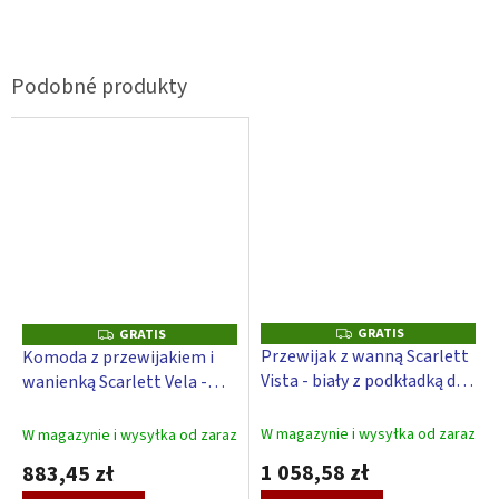
GRATIS
G
GRATIS
G
R
R
Przewijak z wanną Scarlett
Komoda z przewijakiem i
A
A
Vista - biały z podkładką do
wanienką Scarlett Vela -
T
T
I
I
przewijania Gwiazda - biały
kość słoniowa
S
S
W magazynie i wysyłka od zaraz
W magazynie i wysyłka od zaraz
1 058,58 zł
883,45 zł