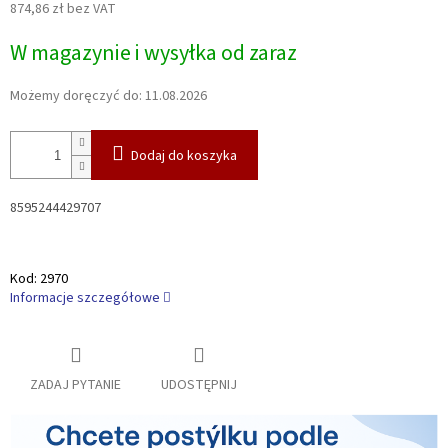
874,86 zł bez VAT
Cena
W magazynie i wysyłka od zaraz
jednostkowa:
Możemy doręczyć do:
11.08.2026
Dodaj do koszyka
8595244429707
Kod:
2970
Informacje szczegółowe
ZADAJ PYTANIE
UDOSTĘPNIJ