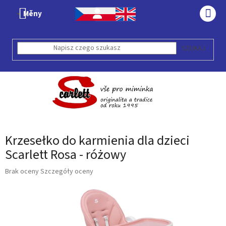
Przejść
Měny
do
KOS
treści
SZUKAJ
Krzesełko do karmienia dla dzieci
Scarlett Rosa - różowy
Średnia
Brak oceny
Szczegóły oceny
ocena
produktu
wynosi
0,0
na