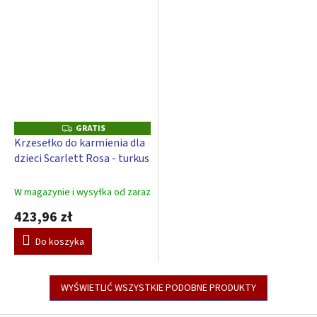
GRATIS
G
R
Krzesełko do karmienia dla
A
dzieci Scarlett Rosa - turkus
T
I
S
W magazynie i wysyłka od zaraz
423,96 zł
Do koszyka
WYŚWIETLIĆ WSZYSTKIE PODOBNE PRODUKTY