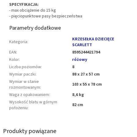
SPECYFIKACJA:
- max obciążenie do 15 kg
- pięciopunktowe pasy bezpieczeństwa
Parametry dodatkowe
KRZESEŁKA DZIECIĘCE
Kategoria
:
SCARLETT
EAN
:
8595244421794
Kolor
:
różowy
Liczba poziomów
:
8
Wymiar paczki
:
88 x 27 x 57 cm
Wymiar w stanie
103 x 55 x 78 cm
rozmontowanym
:
Waga z opakowaniem
:
8,6 kg
Wysokość blatu w górnym
82 cm
położeniu
:
Produkty powiązane