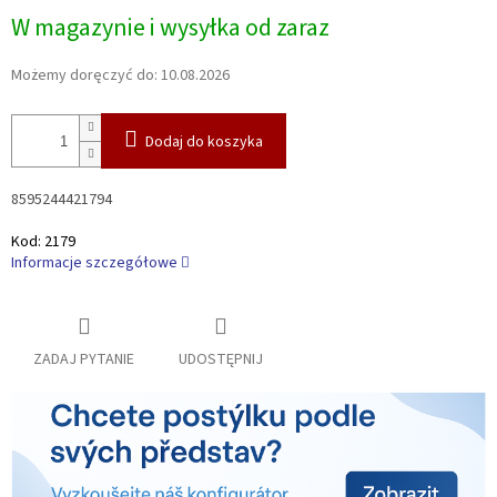
Cena
W magazynie i wysyłka od zaraz
jednostkowa:
Możemy doręczyć do:
10.08.2026
Dodaj do koszyka
8595244421794
Kod:
2179
Informacje szczegółowe
ZADAJ PYTANIE
UDOSTĘPNIJ