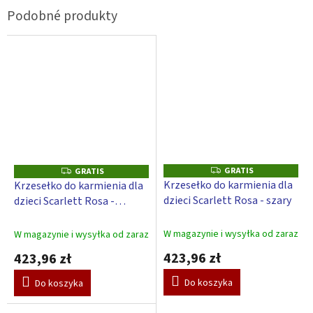
GRATIS
G
GRATIS
G
R
R
Krzesełko do karmienia dla
Krzesełko do karmienia dla
A
A
dzieci Scarlett Rosa - szary
dzieci Scarlett Rosa -
T
T
I
I
beżowy
S
S
W magazynie i wysyłka od zaraz
W magazynie i wysyłka od zaraz
423,96 zł
423,96 zł
Do koszyka
Do koszyka