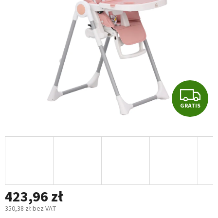
5
gwiazdek.
G
GRATIS
R
A
T
I
423,96 zł
S
350,38 zł bez VAT