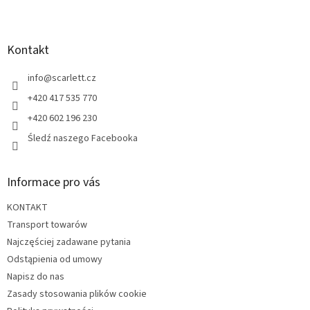
S
t
o
p
Kontakt
k
a
info
@
scarlett.cz
+420 417 535 770
+420 602 196 230
Śledź naszego Facebooka
Informace pro vás
KONTAKT
Transport towarów
Najczęściej zadawane pytania
Odstąpienia od umowy
Napisz do nas
Zasady stosowania plików cookie