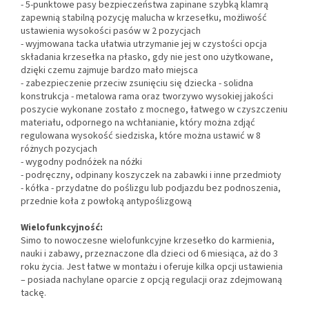
- 5-punktowe pasy bezpieczeństwa zapinane szybką klamrą
zapewnią stabilną pozycję malucha w krzesełku, możliwość
ustawienia wysokości pasów w 2 pozycjach
- wyjmowana tacka ułatwia utrzymanie jej w czystości opcja
składania krzesełka na płasko, gdy nie jest ono użytkowane,
dzięki czemu zajmuje bardzo mało miejsca
- zabezpieczenie przeciw zsunięciu się dziecka - solidna
konstrukcja - metalowa rama oraz tworzywo wysokiej jakości
poszycie wykonane zostało z mocnego, łatwego w czyszczeniu
materiału, odpornego na wchłanianie, który można zdjąć
regulowana wysokość siedziska, które można ustawić w 8
różnych pozycjach
- wygodny podnóżek na nóżki
- podręczny, odpinany koszyczek na zabawki i inne przedmioty
- kółka - przydatne do poślizgu lub podjazdu bez podnoszenia,
przednie koła z powłoką antypoślizgową
Wielofunkcyjność:
Simo to nowoczesne wielofunkcyjne krzesełko do karmienia,
nauki i zabawy, przeznaczone dla dzieci od 6 miesiąca, aż do 3
roku życia. Jest łatwe w montażu i oferuje kilka opcji ustawienia
– posiada nachylane oparcie z opcją regulacji oraz zdejmowaną
tackę.