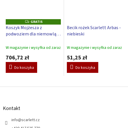
GRATIS
G
R
Koszyk Mojżesza z
Becik rożek Scarlett Arbas -
A
podwoziem dla niemowląt
niebieski
T
I
Scarlett Obłok - niebieski
S
W magazynie i wysyłka od zaraz
W magazynie i wysyłka od zaraz
706,72 zł
51,25 zł
Do koszyka
Do koszyka
S
t
o
p
Kontakt
k
a
info
@
scarlett.cz