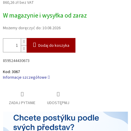
860,26 zł bez VAT
Cena
W magazynie i wysyłka od zaraz
jednostkowa:
Możemy doręczyć do:
10.08.2026
Dodaj do koszyka
8595244430673
Kod:
3067
Informacje szczegółowe
ZADAJ PYTANIE
UDOSTĘPNIJ