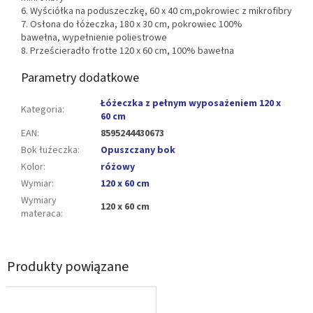
6. Wyściółka na poduszeczkę, 60 x 40 cm,pokrowiec z mikrofibry
7. Osłona do łóżeczka, 180 x 30 cm, pokrowiec 100%
bawełna, wypełnienie poliestrowe
8. Prześcieradło frotte 120 x 60 cm, 100% bawełna
Parametry dodatkowe
Łóżeczka z pełnym wyposażeniem 120 x
Kategoria
:
60 cm
EAN
:
8595244430673
Bok łuźeczka
:
Opuszczany bok
Kolor
:
różowy
Wymiar
:
120 x 60 cm
Wymiary
120 x 60 cm
materaca
:
Produkty powiązane