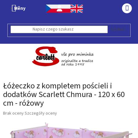
Przejść
Měny
do
KOS
treści
SZUKAJ
Łóżeczko z kompletem pościeli i
dodatków Scarlett Chmura - 120 x 60
cm - różowy
Średnia
Brak oceny
Szczegóły oceny
ocena
produktu
wynosi
0,0