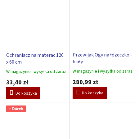
Przewijak Ogy na łóżeczko -
Ochraniacz na materac 120
biały
x 60 cm
W magazynie i wysyłka od zaraz
W magazynie i wysyłka od zaraz
Średnia
Średnia
ocena
ocena
280,99 zł
33,40 zł
produktu
produktu
wynosi
wynosi
Do koszyka
Do koszyka
5,0
5,0
na
na
5
5
+ Dárek
gwiazdek.
gwiazdek.