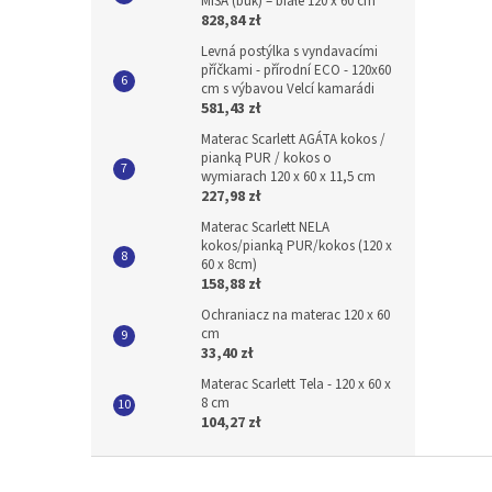
MÍŠA (buk) – białe 120 x 60 cm
828,84 zł
Levná postýlka s vyndavacími
příčkami - přírodní ECO - 120x60
cm s výbavou Velcí kamarádi
581,43 zł
Materac Scarlett AGÁTA kokos /
pianką PUR / kokos o
wymiarach 120 x 60 x 11,5 cm
227,98 zł
Materac Scarlett NELA
kokos/pianką PUR/kokos (120 x
60 x 8cm)
158,88 zł
Ochraniacz na materac 120 x 60
cm
33,40 zł
Materac Scarlett Tela - 120 x 60 x
8 cm
104,27 zł
S
t