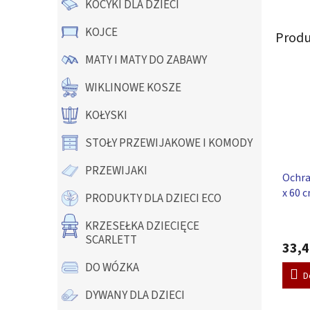
KOCYKI DLA DZIECI
KOJCE
Produ
MATY I MATY DO ZABAWY
WIKLINOWE KOSZE
KOŁYSKI
STOŁY PRZEWIJAKOWE I KOMODY
PRZEWIJAKI
Ochra
x 60 
PRODUKTY DLA DZIECI ECO
Średni
KRZESEŁKA DZIECIĘCE
ocena
SCARLETT
33,4
produ
wynos
DO WÓZKA
5,0
D
na
DYWANY DLA DZIECI
5