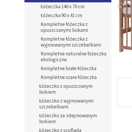
n
Łóżeczka 140 x 70 cm
y
Łóżeczka 90 x 41 cm
Kompletne łóżeczka z
opuszczanymi bokami
Kompletne łóżeczka z
wyjmowanymi szczebelkami
Kompletne naturalne łóżeczka
ekologiczne
Kompletne białe łóżeczka
Kompletne szare łóżeczka
Łóżeczko z opuszczanym
bokiem
Łóżeczko z wyjmowanymi
szczebelkami
Łóżeczko ze zdejmowanym
bokiem
Łóżeczko z szufladą