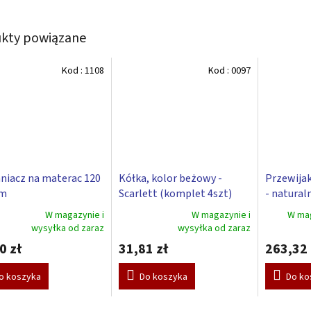
kty powiązane
Kod :
1108
Kod :
0097
niacz na materac 120
Kółka, kolor beżowy -
Przewijak
cm
Scarlett (komplet 4szt)
- natural
W magazynie i
W magazynie i
W mag
a
Średnia
wysyłka od zaraz
wysyłka od zaraz
ocena
0 zł
31,81 zł
263,32 
ktu
produktu
i
wynosi
3,0
o koszyka
Do koszyka
Do ko
na
5