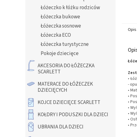
Łóżeczko k łóżku rodziców
Łóżeczka bukowe
Łóżeczka sosnowe
Opis
Łóżeczka ECO
Łóżeczka turystyczne
Opi
Pokoje dziecięce
Łóże
AKCESORIA DO ŁÓŻECZKA
SCARLETT
Zest
•
Łóż
MATERACE DO ŁÓŻECZEK
- op
DZIECIĘCYCH
• Mat
• Po
• Po
KOJCE DZIECIĘCE SCARLETT
• Wy
• Wy
KOŁDRY I PODUSZKI DLA DZIECI
• Os
• Pr
UBRANIA DLA DZIECI