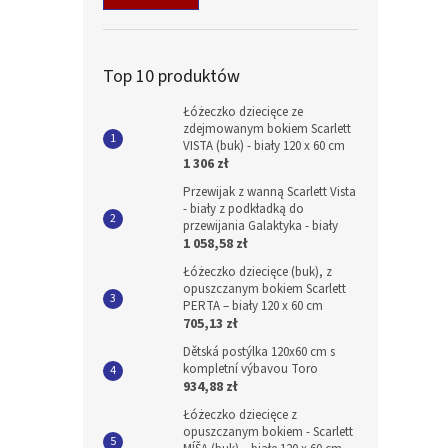
Top 10 produktów
Łóżeczko dziecięce ze
zdejmowanym bokiem Scarlett
VISTA (buk) - biały 120 x 60 cm
1 306 zł
Przewijak z wanną Scarlett Vista
- biały z podkładką do
przewijania Galaktyka - biały
1 058,58 zł
Łóżeczko dziecięce (buk), z
opuszczanym bokiem Scarlett
PERTA – biały 120 x 60 cm
705,13 zł
Dětská postýlka 120x60 cm s
kompletní výbavou Toro
934,88 zł
Łóżeczko dziecięce z
opuszczanym bokiem - Scarlett