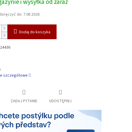
azynie i wysyłka od zaraz
owa:
oręczyć do:
7.08.2026
Dodaj do koszyka
24436
3
je szczegółowe
ZADAJ PYTANIE
UDOSTĘPNIJ