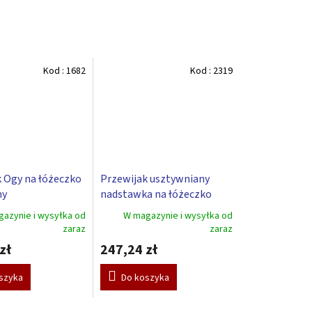
Kod :
1682
Kod :
2319
 Ogy na łóżeczko
Przewijak usztywniany
ny
nadstawka na łóżeczko
Scarlett Jolly - purpurowy
azynie i wysyłka od
W magazynie i wysyłka od
zaraz
zaraz
zł
247,24 zł
szyka
Do koszyka