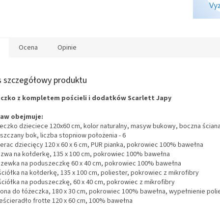
S
Ocena
Opinie
s szczegółowy produktu
czko z kompletem pościeli i dodatków Scarlett Japy
aw obejmuje:
eczko dzieciece 120x60 cm, kolor naturalny, masyw bukowy, boczna ścian
uszczany bok, liczba stopniow położenia - 6
erac dziecięcy 120 x 60 x 6 cm, PUR pianka,
pokrowiec
100% bawełna
szwa na kołderkę, 135 x 100 cm, pokrowiec 100% bawełna
szewka na poduszeczkę 60 x 40 cm, pokrowiec 100% bawełna
ściółka na kołderkę, 135 x 100 cm, poliester, pokrowiec z mikrofibry
ściółka na poduszeczkę, 60 x 40 cm, pokrowiec z mikrofibry
łona do łóżeczka, 180 x 30 cm, pokrowiec 100% bawełna, wypełnienie pol
ześcieradło frotte 120 x 60 cm, 100% bawełna