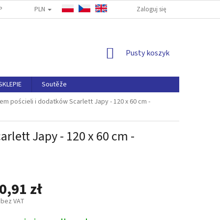
PLN
PYTANIA
ODSTĄPIENIA OD UMOWY
Zaloguj się
NAPISZ DO NAS
ZASA
KOSZYK
Pusty koszyk
SKLEPIE
Soutěže
m pościeli i dodatków Scarlett Japy - 120 x 60 cm -
lett Japy - 120 x 60 cm -
0,91 zł
 bez VAT