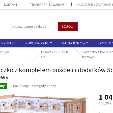
KONTAKT
TRANSPORT TOWARÓW
NAJCZĘŚCIEJ ZADAWANE 
SZUKAJ
SPRZEDAŻY
NOWE PRODUKTY
BAZAR DZIECIĘCY
OPINIE O 
pełnym
Łóżeczka 120 x 60
Łóżeczko z komplete
cm
beżowy
czko z kompletem pościeli i dodatków Scar
owy
Średnia
Brak oceny
Szczegóły oceny
amy
ocena
1 04
produktu
wynosi
860,26 zł
0,0
na
Cena