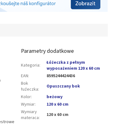
Parametry dodatkowe
Łóżeczka z pełnym
Kategoria
:
wyposażeniem 120 x 60 cm
EAN
:
8595244424436
a
Bok
Opuszczany bok
łuźeczka
:
Kolor
:
beżowy
Wymiar
:
120 x 60 cm
Wymiary
120 x 60 cm
materaca
:
iestrowe