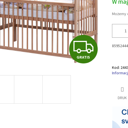
W mag
5
jednostk
gwiazdek.
Możemy d
G
85952444
GRATIS
R
Kod:
244
Informac
A
DRUK
T
I