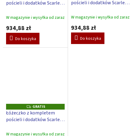
pościeli i dodatków Scarlett
pościeli i dodatków Scarlett
T
T
I
I
Mimas - 120 x 60 cm
Moly - 120 x 60 cm
S
S
W magazynie i wysyłka od zaraz
W magazynie i wysyłka od zaraz
934,88 zł
934,88 zł
Do koszyka
Do koszyka
GRATIS
G
R
Łóżeczko z kompletem
A
pościeli i dodatków Scarlett
T
I
Nary - 120 x 60 cm
S
W magazynie i wysyłka od zaraz