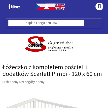
Przejść
Měny
do
KOS
treści
SZUKAJ
Łóżeczko z kompletem pościeli i
dodatków Scarlett Pimpi - 120 x 60 cm
Średnia
Brak oceny
Szczegóły oceny
ocena
produktu
wynosi
0,0
na