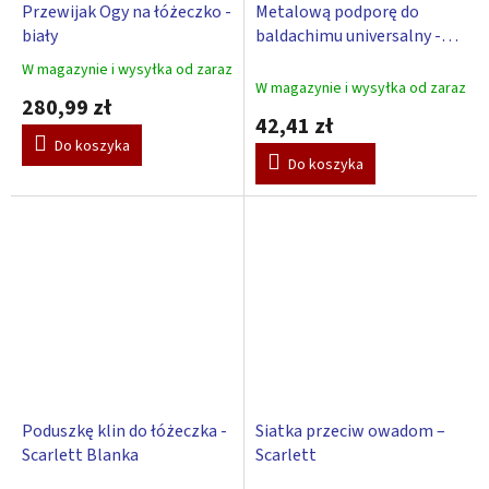
Przewijak Ogy na łóżeczko -
Metalową podporę do
biały
baldachimu universalny -
Scarlett
W magazynie i wysyłka od zaraz
Średnia
W magazynie i wysyłka od zaraz
ocena
280,99 zł
produktu
42,41 zł
wynosi
Do koszyka
5,0
Do koszyka
na
5
gwiazdek.
Poduszkę klin do łóżeczka -
Siatka przeciw owadom –
Scarlett Blanka
Scarlett