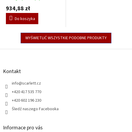
934,88 zł
Do koszyka
WYŚWIETLIĆ WSZYSTKIE PODOBNE PRODUKTY
S
t
o
p
Kontakt
k
a
info
@
scarlett.cz
+420 417 535 770
+420 602 196 230
Śledź naszego Facebooka
Informace pro vás