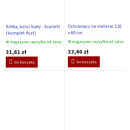
Ochraniacz na materac 120
Kółka, kolor biały - Scarlett
x 60 cm
(komplet 4szt)
W magazynie i wysyłka od zaraz
W magazynie i wysyłka od zaraz
Średnia
Średnia
ocena
ocena
33,40 zł
31,81 zł
produktu
produktu
wynosi
wynosi
Do koszyka
Do koszyka
5,0
5,0
na
na
5
5
gwiazdek.
gwiazdek.