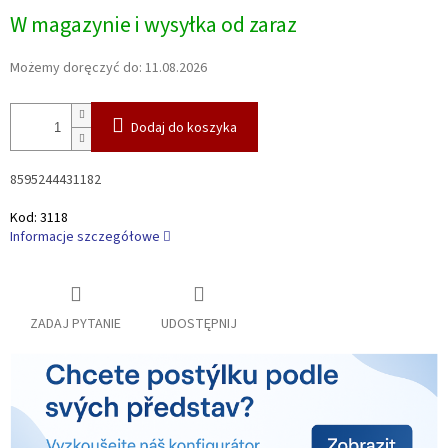
Cena
W magazynie i wysyłka od zaraz
jednostkowa:
Możemy doręczyć do:
11.08.2026
Dodaj do koszyka
8595244431182
Kod:
3118
Informacje szczegółowe
ZADAJ PYTANIE
UDOSTĘPNIJ