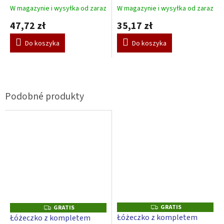
W magazynie i wysyłka od zaraz
W magazynie i wysyłka od zaraz
47,72 zł
35,17 zł
Do koszyka
Do koszyka
GRATIS
G
GRATIS
G
R
R
Łóżeczko z kompletem
Łóżeczko z kompletem
A
A