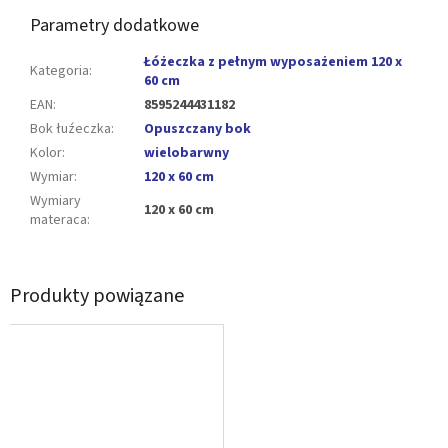
Parametry dodatkowe
Łóżeczka z pełnym wyposażeniem 120 x
Kategoria
:
60 cm
EAN
:
8595244431182
Bok łuźeczka
:
Opuszczany bok
Kolor
:
wielobarwny
Wymiar
:
120 x 60 cm
Wymiary
120 x 60 cm
materaca
:
Produkty powiązane