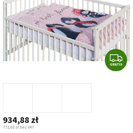
5
gwiazdek.
G
GRATIS
R
A
T
I
934,88 zł
S
772,63 zł bez VAT