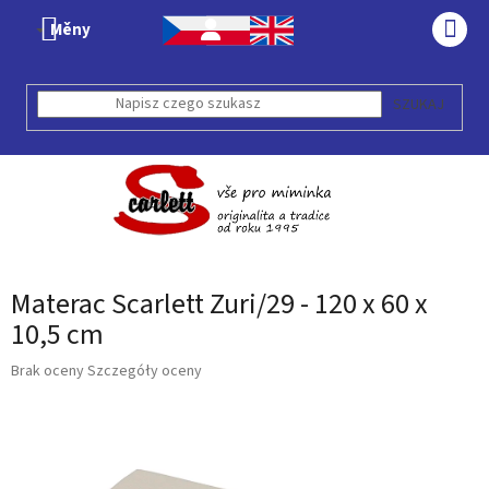
Przejść
Měny
do
KOS
treści
SZUKAJ
Materac Scarlett Zuri/29 - 120 x 60 x
10,5 cm
Średnia
Brak oceny
Szczegóły oceny
ocena
produktu
wynosi
0,0
na