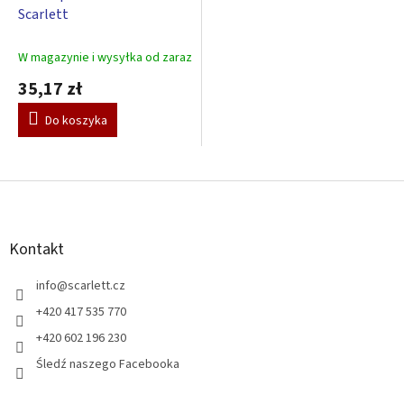
Scarlett
W magazynie i wysyłka od zaraz
35,17 zł
Do koszyka
S
t
o
p
Kontakt
k
a
info
@
scarlett.cz
+420 417 535 770
+420 602 196 230
Śledź naszego Facebooka