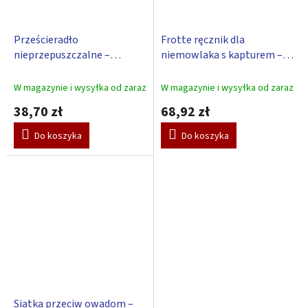
Prześcieradło
Frotte ręcznik dla
nieprzepuszczalne –
niemowlaka s kapturem –
Scarlett /120x60cm/ -
Scarlett DELFIN - biały
różowy
W magazynie i wysyłka od zaraz
W magazynie i wysyłka od zaraz
38,70 zł
68,92 zł
Do koszyka
Do koszyka
Siatka przeciw owadom –