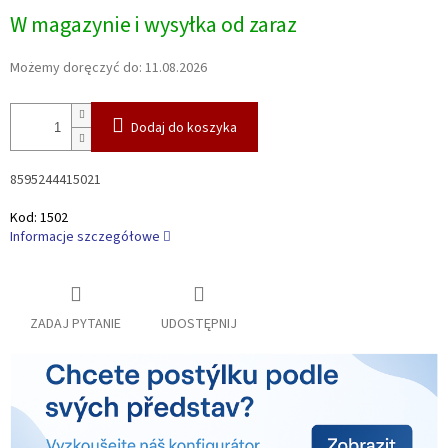
Cena
W magazynie i wysyłka od zaraz
jednostkowa:
Możemy doręczyć do:
11.08.2026
Dodaj do koszyka
8595244415021
Kod:
1502
Informacje szczegółowe
ZADAJ PYTANIE
UDOSTĘPNIJ