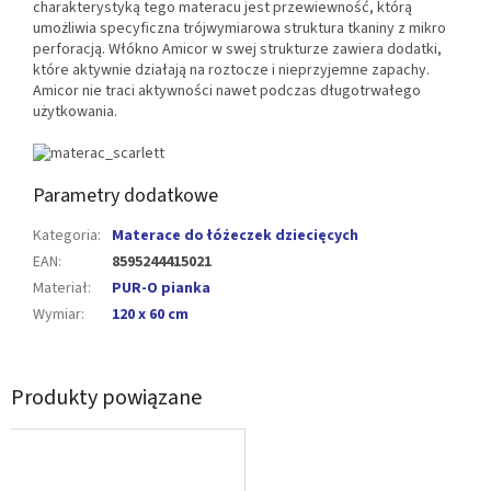
charakterystyką tego materacu jest przewiewność, którą
umożliwia specyficzna trójwymiarowa struktura tkaniny z mikro
perforacją. Włókno Amicor w swej strukturze zawiera dodatki,
które aktywnie działają na roztocze i nieprzyjemne zapachy.
Amicor nie traci aktywności nawet podczas długotrwałego
użytkowania.
Parametry dodatkowe
Kategoria
:
Materace do łóżeczek dziecięcych
EAN
:
8595244415021
Materiał
:
PUR-O pianka
Wymiar
:
120 x 60 cm
Produkty powiązane