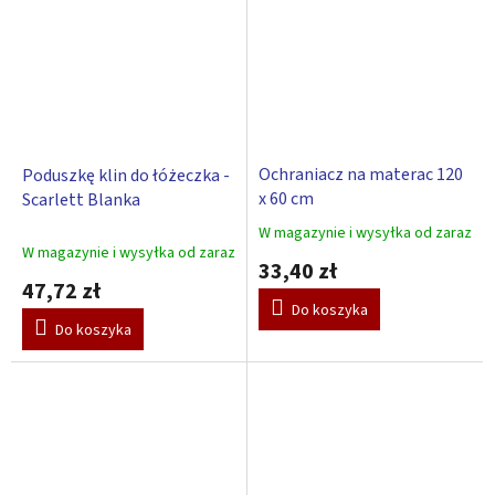
Ochraniacz na materac 120
Poduszkę klin do łóżeczka -
x 60 cm
Scarlett Blanka
W magazynie i wysyłka od zaraz
Średnia
W magazynie i wysyłka od zaraz
ocena
33,40 zł
produktu
47,72 zł
wynosi
Do koszyka
5,0
Do koszyka
na
5
gwiazdek.