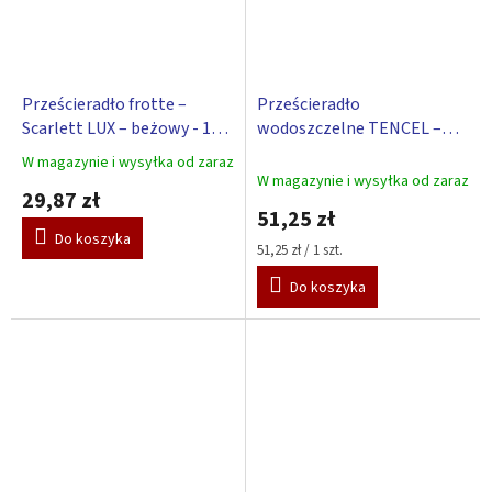
Prześcieradło frotte –
Prześcieradło
Scarlett LUX – beżowy - 120
wodoszczelne TENCEL –
x 60 cm
niebieski 60 x 120 cm
W magazynie i wysyłka od zaraz
Średnia
W magazynie i wysyłka od zaraz
ocena
29,87 zł
produktu
51,25 zł
wynosi
Do koszyka
5,0
Cena
51,25 zł / 1 szt.
jednostkowa:
na
Do koszyka
5
gwiazdek.