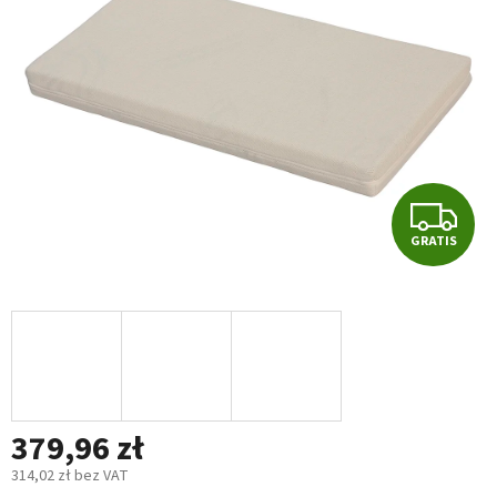
5
gwiazdek.
G
GRATIS
R
A
T
I
379,96 zł
S
314,02 zł bez VAT