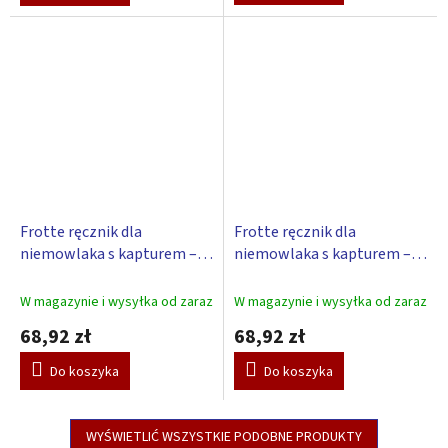
Frotte ręcznik dla
Frotte ręcznik dla
niemowlaka s kapturem –
niemowlaka s kapturem –
Scarlett WIELORYBY – biały
Scarlett KACZKA – biały
W magazynie i wysyłka od zaraz
W magazynie i wysyłka od zaraz
68,92 zł
68,92 zł
Do koszyka
Do koszyka
WYŚWIETLIĆ WSZYSTKIE PODOBNE PRODUKTY