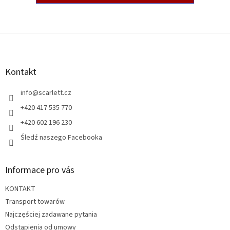
S
t
o
p
Kontakt
k
a
info
@
scarlett.cz
+420 417 535 770
+420 602 196 230
Śledź naszego Facebooka
Informace pro vás
KONTAKT
Transport towarów
Najczęściej zadawane pytania
Odstąpienia od umowy