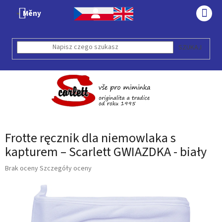
Przejść
Měny
do
KOS
treści
SZUKAJ
Frotte ręcznik dla niemowlaka s
kapturem – Scarlett GWIAZDKA - biały
Średnia
Brak oceny
Szczegóły oceny
ocena
produktu
wynosi
0,0
na