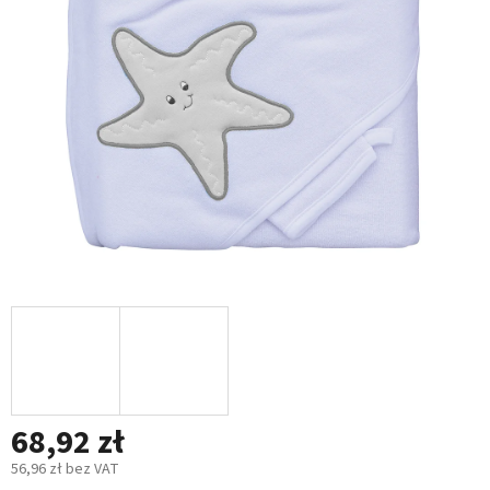
5
gwiazdek.
68,92 zł
56,96 zł bez VAT