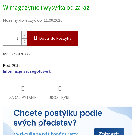
Cena
W magazynie i wysyłka od zaraz
jednostkowa:
Możemy doręczyć do:
11.08.2026
Dodaj do koszyka
8595244420322
Kod:
2032
Informacje szczegółowe
ZADAJ PYTANIE
UDOSTĘPNIJ