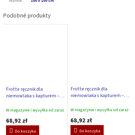
Wymiar
:
100 x 100 cm
Frotte ręcznik dla
Frotte ręcznik dla
niemowlaka s kapturem –
niemowlaka s kapturem –
Scarlett DELFIN - biały
Scarlett KRÓLICZEK – biały
W magazynie i wysyłka od zaraz
W magazynie i wysyłka od zaraz
68,92 zł
68,92 zł
Do koszyka
Do koszyka