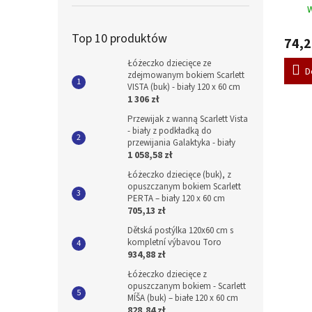
biała
W
Top 10 produktów
74,2
Łóżeczko dziecięce ze
D
zdejmowanym bokiem Scarlett
VISTA (buk) - biały 120 x 60 cm
1 306 zł
Przewijak z wanną Scarlett Vista
- biały z podkładką do
przewijania Galaktyka - biały
1 058,58 zł
Łóżeczko dziecięce (buk), z
opuszczanym bokiem Scarlett
PERTA – biały 120 x 60 cm
705,13 zł
Dětská postýlka 120x60 cm s
kompletní výbavou Toro
934,88 zł
Łóżeczko dziecięce z
opuszczanym bokiem - Scarlett
MÍŠA (buk) – białe 120 x 60 cm
828,84 zł