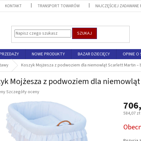
KONTAKT
TRANSPORT TOWARÓW
NAJCZĘŚCIEJ ZADAWANE 
SZUKAJ
SPRZEDAŻY
NOWE PRODUKTY
BAZAR DZIECIĘCY
OPINIE O 
stawy
Koszyk Mojżesza z podwoziem dla niemowląt Scarlett Martin – 
yk Mojżesza z podwoziem dla niemowląt S
eny
Szczegóły oceny
706,
u
584,07 zł
Cena
Obecn
jednostk
k.
Pozycja 