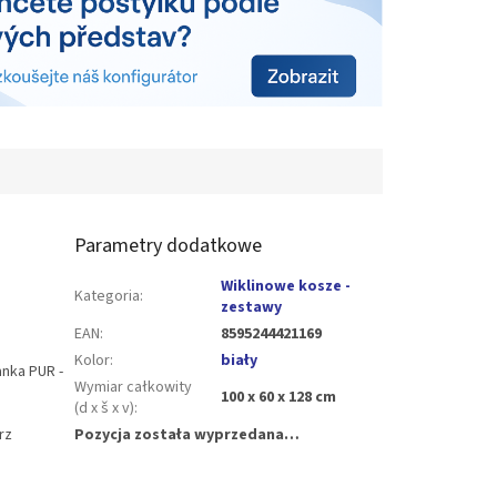
Parametry dodatkowe
Wiklinowe kosze -
Kategoria
:
zestawy
EAN
:
8595244421169
Kolor
:
biały
nka PUR -
Wymiar całkowity
100 x 60 x 128 cm
(d x š x v)
:
rz
Pozycja została wyprzedana…