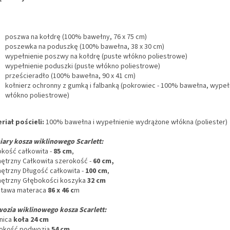
poszwa na kołdrę (100% bawełny, 76 x 75 cm)
poszewka na poduszkę (100% bawełna, 38 x 30 cm)
wypełnienie poszwy na kołdrę (puste włókno poliestrowe)
wypełnienie poduszki (puste włókno poliestrowe)
prześcieradło (100% bawełna, 90 x 41 cm)
kołnierz ochronny z gumką i falbanką (pokrowiec - 100% bawełna, wypełn
włókno poliestrowe)
riał pościeli:
100% bawełna i wypełnienie wydrążone włókna (poliester)
ary kosza wiklinowego Scarlett:
kość całkowita -
85 cm
,
ętrzny Całkowita szerokość -
60 cm,
ętrzny Długość całkowita -
100 cm
,
ętrzny Głębokości koszyka
32 cm
tawa materaca
86 x 46 c
m
ozia wiklinowego kosza Scarlett:
nica
koła 24 cm
okość podwozia
54 cm