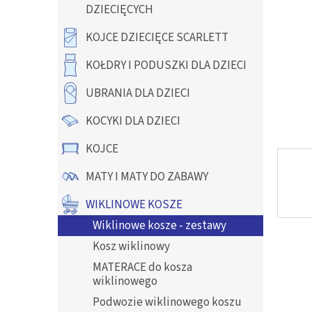
y
DZIECIĘCYCH
KOJCE DZIECIĘCE SCARLETT
KOŁDRY I PODUSZKI DLA DZIECI
UBRANIA DLA DZIECI
KOCYKI DLA DZIECI
KOJCE
MATY I MATY DO ZABAWY
WIKLINOWE KOSZE
Wiklinowe kosze - zestawy
Kosz wiklinowy
MATERACE do kosza
wiklinowego
Podwozie wiklinowego koszu