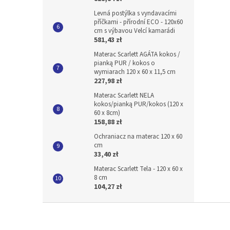
Levná postýlka s vyndavacími
příčkami - přírodní ECO - 120x60
cm s výbavou Velcí kamarádi
581,43 zł
Materac Scarlett AGÁTA kokos /
pianką PUR / kokos o
wymiarach 120 x 60 x 11,5 cm
227,98 zł
Materac Scarlett NELA
kokos/pianką PUR/kokos (120 x
60 x 8cm)
158,88 zł
Ochraniacz na materac 120 x 60
cm
33,40 zł
Materac Scarlett Tela - 120 x 60 x
8 cm
104,27 zł
S
t