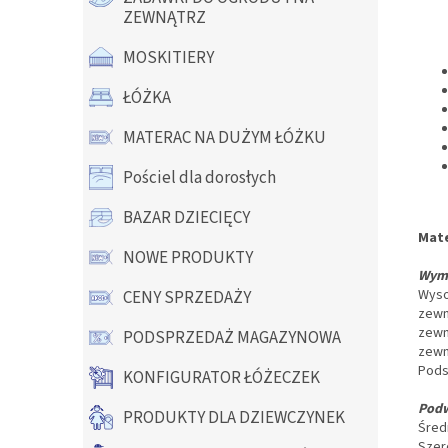
ZEWNĄTRZ
MOSKITIERY
ŁÓŻKA
MATERAC NA DUŻYM ŁÓŻKU
Pościel dla dorosłych
BAZAR DZIECIĘCY
Mate
NOWE PRODUKTY
Wymi
Wyso
CENY SPRZEDAŻY
zewn
zewn
PODSPRZEDAŻ MAGAZYNOWA
zewn
Pods
KONFIGURATOR ŁÓŻECZEK
Podw
PRODUKTY DLA DZIEWCZYNEK
Śred
Szer