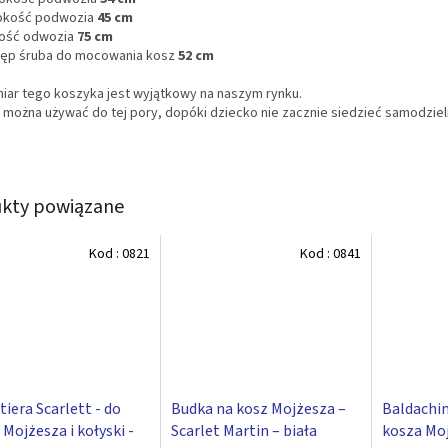
kość podwozia
45 cm
ość odwozia
75 cm
ęp śruba do mocowania kosz
52 cm
iar tego koszyka jest wyjątkowy na naszym rynku.
 można używać do tej pory, dopóki dziecko nie zacznie siedzieć samodziel
kty powiązane
Kod :
0821
Kod :
0841
tiera Scarlett - do
Budka na kosz Mojżesza –
Baldachim
 Mojżesza i kołyski -
Scarlet Martin – biała
kosza Moj