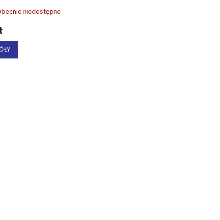
iały
Obecnie niedostępne
ł
ÓŁY