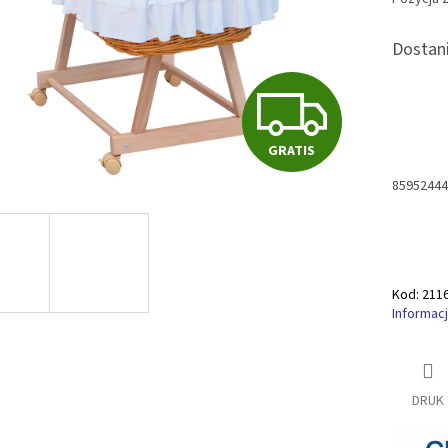
Dostani
G
GRATIS
R
85952444
A
Kod:
211
T
Informac
I
DRUK