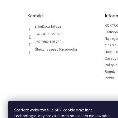
o
p
k
Kontakt
Inform
a
KONTA
info
@
scarlett.cz
Transpo
+420 417 535 770
Najczęś
+420 602 196 230
Odstąpi
Śledź naszego Facebooka
Napisz 
Zasady 
Polityka
Regulam
PPWR
Scarlett wykorzystuje pliki cookie oraz inne
Odbierz newsletter
technologie, aby nasza strona pozostała niezawodna i