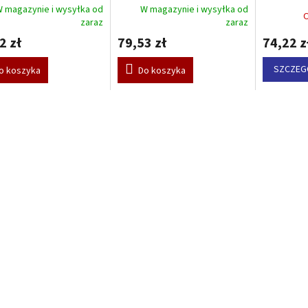
Martin – b
 magazynie i wysyłka od
W magazynie i wysyłka od
zaraz
zaraz
2 zł
79,53 zł
74,22 z
SZCZEG
o koszyka
Do koszyka