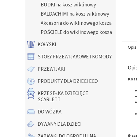
BUDKI na kosz wiklinowy
BALDACHIMI na kosz wiklinowy
Akcesoria do wiklinowego kosza
POŚCIELE do wiklinowego kosza
KOŁYSKI
Opis
STOŁY PRZEWIJAKOWE I KOMODY
Opi
PRZEWIJAKI
Kosz
PRODUKTY DLA DZIECI ECO
KRZESEŁKA DZIECIĘCE
SCARLETT
DO WÓZKA
DYWANY DLA DZIECI
6-cz
ZABAWKI DO OGRODU I NA