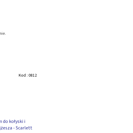
nie.
Kod :
0812
 do kołyski i
żesza - Scarlett