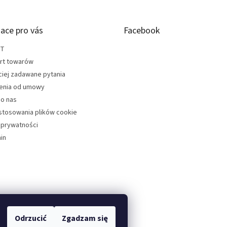
ace pro vás
Facebook
KT
rt towarów
ciej zadawane pytania
enia od umowy
do nas
stosowania plików cookie
 prywatności
in
Odrzucić
Zgadzam się