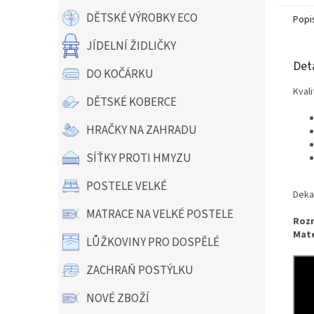
DĚTSKÉ VÝROBKY ECO
Popi
JÍDELNÍ ŽIDLIČKY
Det
DO KOČÁRKU
Kval
DĚTSKÉ KOBERCE
HRAČKY NA ZAHRADU
SÍŤKY PROTI HMYZU
POSTELE VELKÉ
Deka
MATRACE NA VELKÉ POSTELE
Roz
Mate
LŮŽKOVINY PRO DOSPĚLÉ
ZACHRAŇ POSTÝLKU
NOVÉ ZBOŽÍ