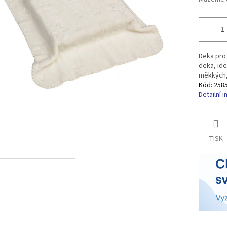
Deka pro 
deka, ide
měkkých,
Kód:
258
Detailní 
TISK