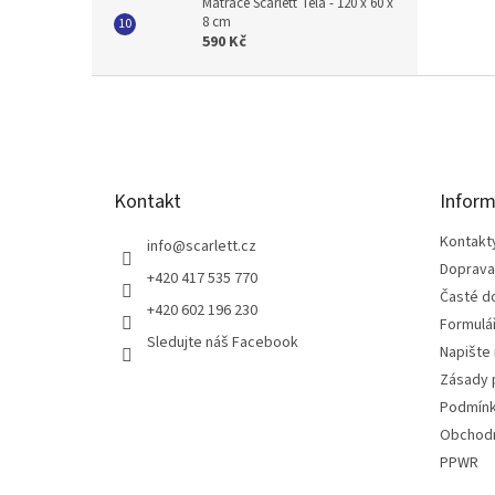
Matrace Scarlett Tela - 120 x 60 x
8 cm
590 Kč
Z
á
p
a
t
Kontakt
Inform
í
Kontakt
info
@
scarlett.cz
Doprava
+420 417 535 770
Časté d
+420 602 196 230
Formulá
Sledujte náš Facebook
Napište
Zásady 
Podmínk
Obchodn
PPWR