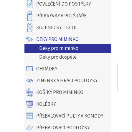
a
POVLEČENÍ DO POSTÝLKY
n
e
PŘIKRÝVKY A POLŠTÁŘE
l
KOJENECKÝ TEXTIL
DEKY PRO MIMINKO
Deky pro miminko
Deky pro dospělé
OHRÁDKY
ŽÍNĚNKY A HRACÍ PODLOŽKY
KOŠÍKY PRO MIMINKO
KOLÉBKY
PŘEBALOVACÍ PULTY A KOMODY
PŘEBALOVACÍ PODLOŽKY