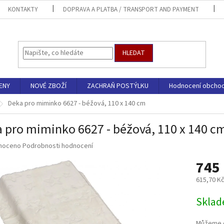
KONTAKTY
DOPRAVA A PLATBA / TRANSPORT AND PAYMENT
HLEDAT
ENY
NOVÉ ZBOŽÍ
ZACHRAŇ POSTÝLKU
Hodnocení obcho
Deka pro miminko 6627 - béžová, 110 x 140 cm
 pro miminko 6627 - béžová, 110 x 140 c
né
noceno
Podrobnosti hodnocení
ní
745
u
615,70 K
Měrná
Sklad
cena:
ek.
Můžeme d