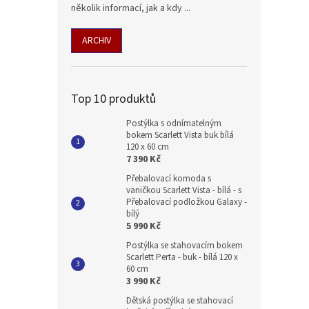
několik informací, jak a kdy ...
ARCHIV
Top 10 produktů
Postýlka s odnímatelným
bokem Scarlett Vista buk bílá
120 x 60 cm
7 390 Kč
Přebalovací komoda s
vaničkou Scarlett Vista - bílá - s
Přebalovací podložkou Galaxy -
bílý
5 990 Kč
Postýlka se stahovacím bokem
Scarlett Perta - buk - bílá 120 x
60 cm
3 990 Kč
Dětská postýlka se stahovací