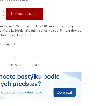
Přidat do košíku
miminko 6627 - béžová, 110 x 140 cm je hřejivá a příjemná
ální pro každodenní použití doma i na cestách. Vyrobena z
 bezpečných materiálů.
5
informace
ZEPTAT SE
SDÍLET