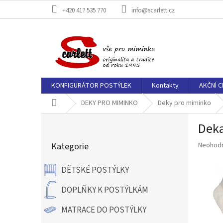
Přejít
+420 417 535 770
info@scarlett.cz
na
obsah
KONFIGURÁTOR POSTÝLEK
Kontakty
AKČNÍ C
Domů
DEKY PRO MIMINKO
Deky pro miminko
P
Deka
o
Přeskočit
s
Průměr
Kategorie
Neohod
kategorie
t
hodnoce
r
produkt
DĚTSKÉ POSTÝLKY
a
je
n
0,0
DOPLŇKY K POSTÝLKÁM
z
n
5
í
MATRACE DO POSTÝLKY
hvězdič
p