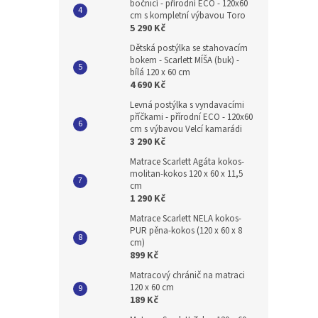
bočnicí - přírodní ECO - 120x60
cm s kompletní výbavou Toro
5 290 Kč
Dětská postýlka se stahovacím
bokem - Scarlett MÍŠA (buk) -
bílá 120 x 60 cm
4 690 Kč
Levná postýlka s vyndavacími
příčkami - přírodní ECO - 120x60
cm s výbavou Velcí kamarádi
3 290 Kč
Matrace Scarlett Agáta kokos-
molitan-kokos 120 x 60 x 11,5
cm
1 290 Kč
Matrace Scarlett NELA kokos-
PUR pěna-kokos (120 x 60 x 8
cm)
899 Kč
Matracový chránič na matraci
120 x 60 cm
189 Kč