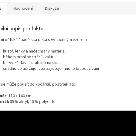
s
Hodnocení
Diskuze
ailní popis produktu
itní dětská španělská deka s vytlačeným vzorem
hustý, lehký a načechraný materiál
během praní neztrácí kvalitu
barvy zůstávají stabilní i na slunci
snadno se udržuje, což zajišťuje mnoho let používání
 se může použít do kočárků, postýlek atd.
měr:
110 x 140 cm
riál:
85% akryl, 15% polyester