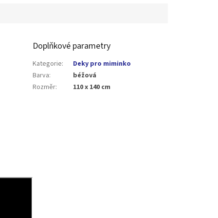
Doplňkové parametry
Kategorie
:
Deky pro miminko
Barva
:
béžová
Rozměr
:
110 x 140 cm