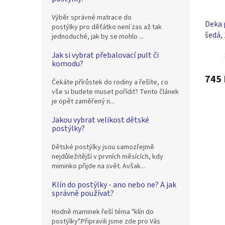
Výběr správné matrace do
Deka 
postýlky pro děťátko není zas až tak
šedá,
jednoduché, jak by se mohlo ...
Jak si vybrat přebalovací pult či
komodu?
745 
Čekáte přírůstek do rodiny a řešíte, co
vše si budete muset pořídit? Tento článek
je opět zaměřený n...
Jakou vybrat velikost dětské
postýlky?
Dětské postýlky jsou samozřejmě
nejdůležitější v prvních měsících, kdy
miminko přijde na svět. Avšak...
Klín do postýlky - ano nebo ne? A jak
správně používat?
Hodně maminek řeší téma "klín do
postýlky".Připravili jsme zde pro Vás