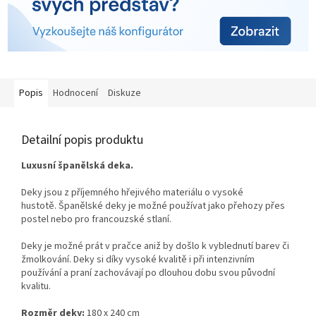
Popis
Hodnocení
Diskuze
Detailní popis produktu
Luxusní španělská deka.
Deky jsou z příjemného hřejivého materiálu o vysoké
hustotě.
Španělské deky je možné používat jako přehozy přes
postel nebo pro francouzské stlaní.
Deky je možné prát v pračce aniž by došlo k vyblednutí barev či
žmolkování. Deky si díky vysoké kvalitě i při intenzivním
používání a praní zachovávají po dlouhou dobu svou původní
kvalitu.
Rozměr deky:
180 x 240 cm