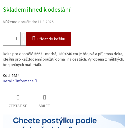
Měrná
Skladem ihned k odeslání
cena:
Můžeme doručit do:
11.8.2026
Přidat do košíku
Deka pro dospělé 5663 - modrá, 180x240 cm je hřejivá a příjemná deka,
ideální pro každodenní použití doma i na cestách. Vyrobena z měkkých,
bezpečných materiálů.
Kód:
2654
Detailní informace
ZEPTAT SE
SDÍLET