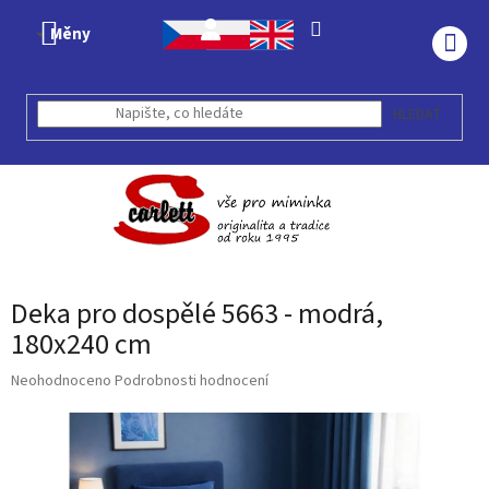
Přejít
na
Měny
obsah
NÁK
KOŠÍ
HLEDAT
Deka pro dospělé 5663 - modrá,
180x240 cm
Průměrné
Neohodnoceno
Podrobnosti hodnocení
hodnocení
produktu
je
0,0
z