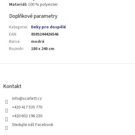
Materiál:
100 % polyester
Doplňkové parametry
Kategorie
:
Deky pro dospělé
EAN
:
8595244426546
Barva
:
modrá
Rozměr
:
180 x 240 cm
Z
á
p
a
Kontakt
t
í
info
@
scarlett.cz
+420 417 535 770
+420 602 196 230
Sledujte náš Facebook