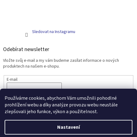
Sledovat na Instagramu
Odebírat newsletter
Vložte svůj e-mail a my vám budeme zasílat informace o nových
produktech na našem e-shopu.
E-mail
PŘIHLÁSIT SE
Používáme cookies, abychom Vám umožnili pohodlné
prohlížení webu a díky analýze provozu webu neustále
zlepšovali jeho funkce, výkon a použitelnost.
Vytvořil Shoptet
Nastavení