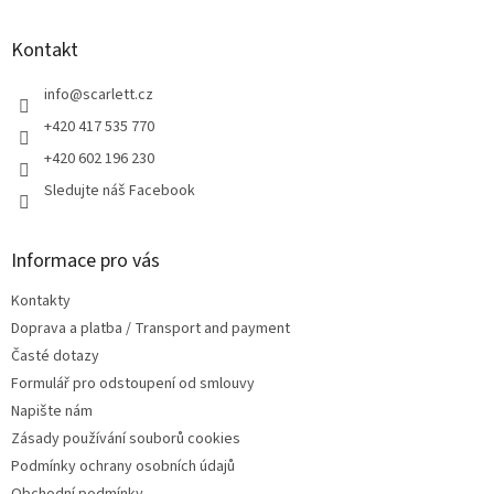
á
p
a
Kontakt
t
í
info
@
scarlett.cz
+420 417 535 770
+420 602 196 230
Sledujte náš Facebook
Informace pro vás
Kontakty
Doprava a platba / Transport and payment
Časté dotazy
Formulář pro odstoupení od smlouvy
Napište nám
Zásady používání souborů cookies
Podmínky ochrany osobních údajů
Obchodní podmínky