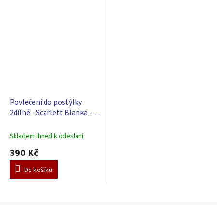
Povlečení do postýlky
2dílné - Scarlett Blanka -
modrá 100 x 135 cm
Skladem ihned k odeslání
390 Kč
Do košíku
Z