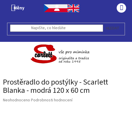
Přejít
Měny
na
NÁK
obsah
KOŠÍ
HLEDAT
Prostěradlo do postýlky - Scarlett
Blanka - modrá 120 x 60 cm
Průměrné
Neohodnoceno
Podrobnosti hodnocení
hodnocení
produktu
je
0,0
z