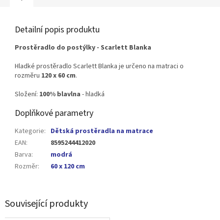
Detailní popis produktu
Prostěradlo do postýlky - Scarlett Blanka
Hladké prostěradlo Scarlett Blanka je určeno na matraci o
rozměru
120 x 60 cm
.
Složení:
100% blavlna
- hladká
Doplňkové parametry
Kategorie
:
Dětská prostěradla na matrace
EAN
:
8595244412020
Barva
:
modrá
Rozměr
:
60 x 120 cm
Související produkty