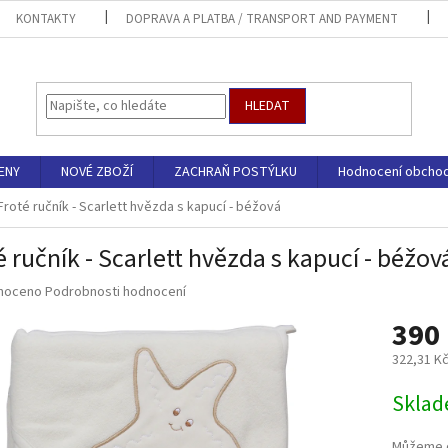
KONTAKTY
DOPRAVA A PLATBA / TRANSPORT AND PAYMENT
HLEDAT
ENY
NOVÉ ZBOŽÍ
ZACHRAŇ POSTÝLKU
Hodnocení obcho
Froté ručník - Scarlett hvězda s kapucí - béžová
é ručník - Scarlett hvězda s kapucí - béžov
né
noceno
Podrobnosti hodnocení
ní
390
u
322,31 K
Měrná
Sklad
cena:
ek.
Můžeme d