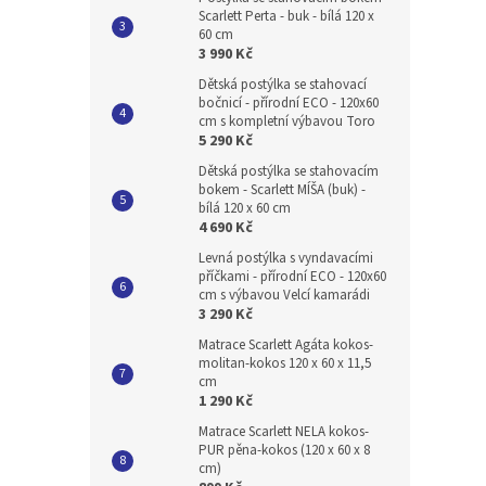
Scarlett Perta - buk - bílá 120 x
60 cm
3 990 Kč
Dětská postýlka se stahovací
bočnicí - přírodní ECO - 120x60
cm s kompletní výbavou Toro
5 290 Kč
Dětská postýlka se stahovacím
bokem - Scarlett MÍŠA (buk) -
bílá 120 x 60 cm
4 690 Kč
Levná postýlka s vyndavacími
příčkami - přírodní ECO - 120x60
cm s výbavou Velcí kamarádi
3 290 Kč
Matrace Scarlett Agáta kokos-
molitan-kokos 120 x 60 x 11,5
cm
1 290 Kč
Matrace Scarlett NELA kokos-
PUR pěna-kokos (120 x 60 x 8
cm)