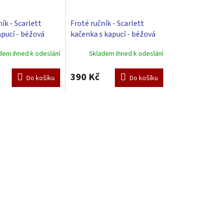
ík - Scarlett
Froté ručník - Scarlett
apucí - béžová
kačenka s kapucí - béžová
dem ihned k odeslání
Skladem ihned k odeslání
390 Kč
Do košíku
Do košíku