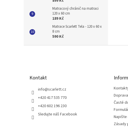
899 Kč
Matracový chránič na matraci
120 x 60 cm
189 Kč
Matrace Scarlett Tela - 120 x 60 x
8 cm
590 Kč
Z
á
p
a
t
Kontakt
Inform
í
Kontakt
info
@
scarlett.cz
Doprava
+420 417 535 770
Časté d
+420 602 196 230
Formulá
Sledujte náš Facebook
Napište
Zásady 