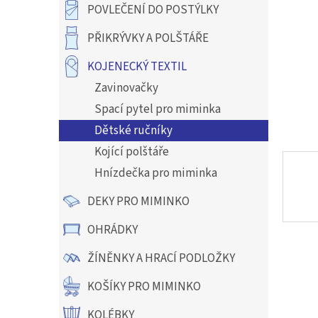
a
POVLEČENÍ DO POSTÝLKY
n
e
PŘIKRÝVKY A POLŠTÁŘE
l
KOJENECKÝ TEXTIL
Zavinovačky
Spací pytel pro miminka
Dětské ručníky
Kojící polštáře
Hnízdečka pro miminka
DEKY PRO MIMINKO
OHRÁDKY
ŽÍNĚNKY A HRACÍ PODLOŽKY
KOŠÍKY PRO MIMINKO
KOLÉBKY