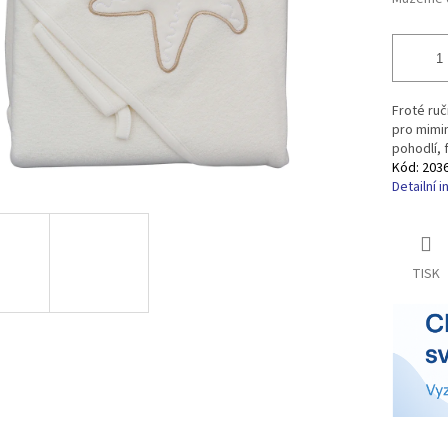
Froté ruč
pro mimi
pohodlí, 
Kód:
203
Detailní 
TISK