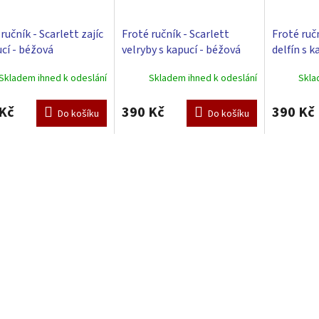
ručník - Scarlett zajíc
Froté ručník - Scarlett
Froté ručn
ucí - béžová
velryby s kapucí - béžová
delfín s k
Skladem ihned k odeslání
Skladem ihned k odeslání
Skla
Kč
390 Kč
390 Kč
Do košíku
Do košíku