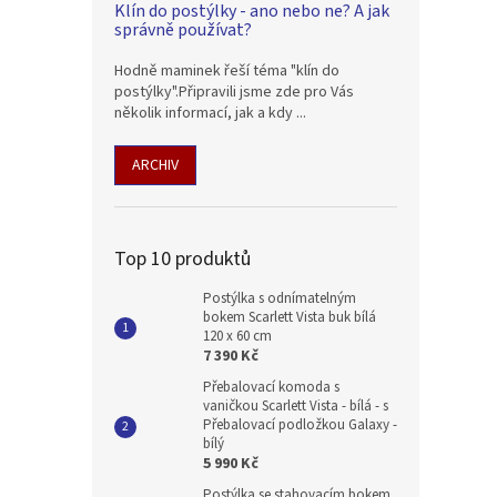
Klín do postýlky - ano nebo ne? A jak
správně používat?
Hodně maminek řeší téma "klín do
postýlky".Připravili jsme zde pro Vás
několik informací, jak a kdy ...
ARCHIV
Top 10 produktů
Postýlka s odnímatelným
bokem Scarlett Vista buk bílá
120 x 60 cm
7 390 Kč
Přebalovací komoda s
vaničkou Scarlett Vista - bílá - s
Přebalovací podložkou Galaxy -
bílý
5 990 Kč
Postýlka se stahovacím bokem