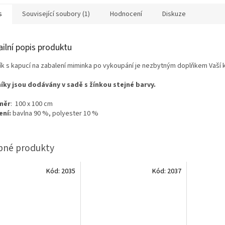
s
Související soubory (1)
Hodnocení
Diskuze
ailní popis produktu
ík s kapucí na zabalení miminka po vykoupání je nezbytným doplňkem Vaší 
íky jsou dodávány v sadě s žínkou stejné barvy.
měr
: 100 x 100 cm
ení:
bavlna 90 %, polyester 10 %
Kód:
2035
Kód:
2037