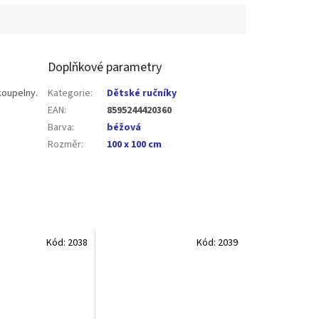
Doplňkové parametry
koupelny.
Kategorie
:
Dětské ručníky
EAN
:
8595244420360
Barva
:
béžová
Rozměr
:
100 x 100 cm
Kód:
2038
Kód:
2039