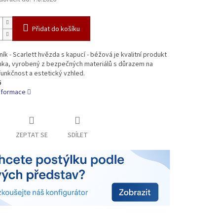
Přidat do košíku
ník - Scarlett hvězda s kapucí - béžová je kvalitní produkt
nka, vyrobený z bezpečných materiálů s důrazem na
funkčnost a estetický vzhled.
6
informace
ZEPTAT SE
SDÍLET