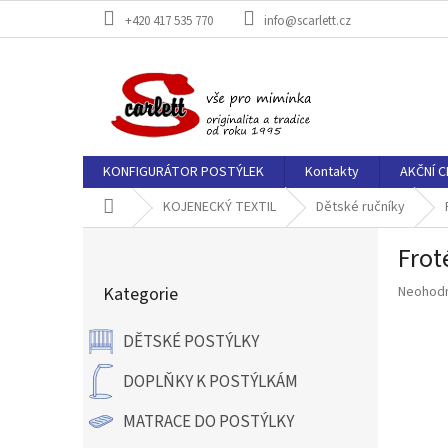
Přejít
+420 417 535 770
info@scarlett.cz
na
obsah
KONFIGURÁTOR POSTÝLEK
Kontakty
AKČNÍ C
Domů
KOJENECKÝ TEXTIL
Dětské ručníky
P
Frot
o
Přeskočit
s
Průměr
Kategorie
Neohod
kategorie
t
hodnoce
r
produkt
DĚTSKÉ POSTÝLKY
a
je
n
0,0
DOPLŇKY K POSTÝLKÁM
z
n
5
í
MATRACE DO POSTÝLKY
hvězdič
p