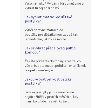
Vaše miminko? My Vám rádi pomůžeme si
vybrat tu nejlepší postý...
Jak vybrat matraci do dětské
postýlky?
Výběr správné matrace do
postýlky pro děťátko není zas až tak
jednoduché, jak by se mohlo ...
Jak si vybrat přebalovací pult či
komodu?
Čekáte přírůstek do rodiny a řešíte, co
vše si budete muset pořídit? Tento článek
je opět zaměřený n...
Jakou vybrat velikost dětské
postýlky?
Dětské postýlky jsou samozřejmě
nejdůležitější v prvních měsících, kdy
miminko přijde na svět. Avšak...