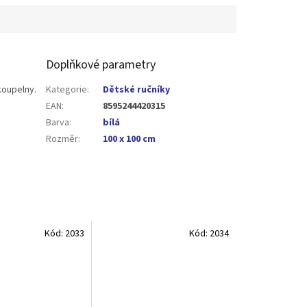
Doplňkové parametry
koupelny.
Kategorie
:
Dětské ručníky
EAN
:
8595244420315
Barva
:
bílá
Rozměr
:
100 x 100 cm
Kód:
2033
Kód:
2034