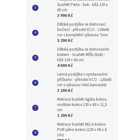
Scarlett Perta - buk - bílá 120 x
60 cm
3 990 Kč
Dětská postýlka se stahovací
bočnicí - přírodní ECO - 120x60
cm s kompletní výbavou Toro
5 290 Kč
Dětská postýlka se stahovacím
bokem - Scarlett MÍŠA (buk) -
bílá 120 x 60 cm
4 690 Kč
Levná postýlka s vyndavacími
příčkami - přírodní ECO - 120x60
cm s výbavou Velcí kamarádi
3 290 Kč
Matrace Scarlett Agáta kokos-
molitan-kokos 120 x 60 x 11,5
cm
1 290 Kč
Matrace Scarlett NELA kokos-
PUR pěna-kokos (120 x 60 x 8
cm)