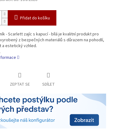
Přidat do košíku
ík - Scarlett zajíc s kapucí - bílá je kvalitní produkt pro
 vyrobený z bezpečných materiálů s důrazem na pohodlí,
 a estetický vzhled.
1
informace
ZEPTAT SE
SDÍLET