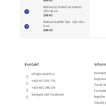
899 Kč
Matracový chránič na matraci
120 x 60 cm
189 Kč
Matrace Scarlett Tela - 120 x 60 x
8 cm
590 Kč
Z
á
p
a
t
Kontakt
Inform
í
Kontakt
info
@
scarlett.cz
Doprava
+420 417 535 770
Časté d
+420 602 196 230
Formulá
Sledujte náš Facebook
Napište
Zásady 