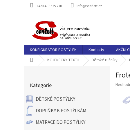
Přejít
+420 417 535 770
info@scarlett.cz
na
obsah
KONFIGURÁTOR POSTÝLEK
Kontakty
AKČNÍ C
Domů
KOJENECKÝ TEXTIL
Dětské ručníky
P
Froté
o
Přeskočit
s
Průměr
Kategorie
Neohod
kategorie
t
hodnoce
r
produkt
DĚTSKÉ POSTÝLKY
a
je
n
0,0
DOPLŇKY K POSTÝLKÁM
z
n
5
í
MATRACE DO POSTÝLKY
hvězdič
p