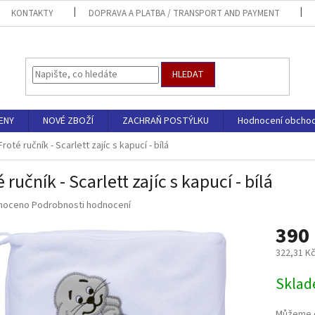
KONTAKTY
DOPRAVA A PLATBA / TRANSPORT AND PAYMENT
HLEDAT
ENY
NOVÉ ZBOŽÍ
ZACHRAŇ POSTÝLKU
Hodnocení obcho
Froté ručník - Scarlett zajíc s kapucí - bílá
 ručník - Scarlett zajíc s kapucí - bílá
né
noceno
Podrobnosti hodnocení
ní
390
u
322,31 K
Měrná
Sklad
cena:
ek.
Můžeme d