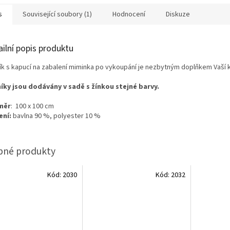
s
Související soubory (1)
Hodnocení
Diskuze
ailní popis produktu
ík s kapucí na zabalení miminka po vykoupání je nezbytným doplňkem Vaší 
íky jsou dodávány v sadě s žínkou stejné barvy.
měr
: 100 x 100 cm
ení:
bavlna 90 %, polyester 10 %
Kód:
2030
Kód:
2032