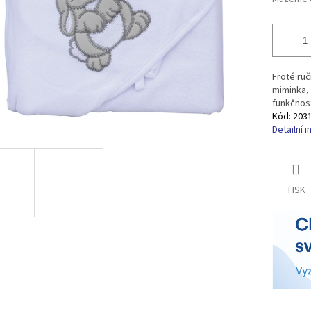
Froté ručn
miminka,
funkčnost
Kód:
203
Detailní 
TISK