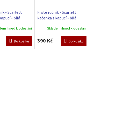
ík - Scarlett
Froté ručník - Scarlett
kapucí - bílá
kačenka s kapucí - bílá
dem ihned k odeslání
Skladem ihned k odeslání
390 Kč
Do košíku
Do košíku