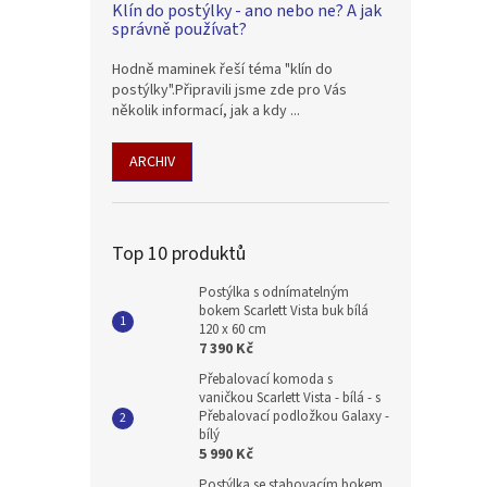
Klín do postýlky - ano nebo ne? A jak
správně používat?
Hodně maminek řeší téma "klín do
postýlky".Připravili jsme zde pro Vás
několik informací, jak a kdy ...
ARCHIV
Top 10 produktů
Postýlka s odnímatelným
bokem Scarlett Vista buk bílá
120 x 60 cm
7 390 Kč
Přebalovací komoda s
vaničkou Scarlett Vista - bílá - s
Přebalovací podložkou Galaxy -
bílý
5 990 Kč
Postýlka se stahovacím bokem