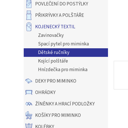
a
POVLEČENÍ DO POSTÝLKY
n
e
PŘIKRÝVKY A POLŠTÁŘE
l
KOJENECKÝ TEXTIL
Zavinovačky
Spací pytel pro miminka
Dětské ručníky
Kojící polštáře
Hnízdečka pro miminka
DEKY PRO MIMINKO
OHRÁDKY
ŽÍNĚNKY A HRACÍ PODLOŽKY
KOŠÍKY PRO MIMINKO
KOLÉBKY