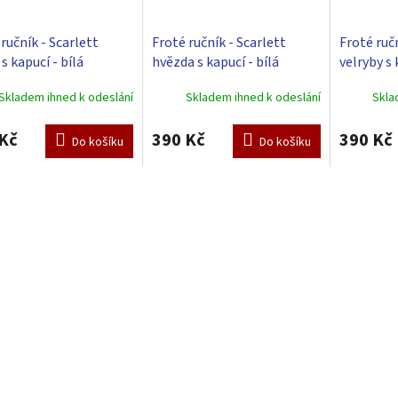
ručník - Scarlett
Froté ručník - Scarlett
Froté ručn
 s kapucí - bílá
hvězda s kapucí - bílá
velryby s 
Skladem ihned k odeslání
Skladem ihned k odeslání
Skla
Kč
390 Kč
390 Kč
Do košíku
Do košíku