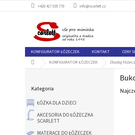
Przejść
+420 417 535 770
info@scarlett.cz
do
treści
KONFIGURATOR ŁÓŻECZEK
KONTAKT
CENY 
Home
KONFIGURATOR ŁÓŻECZEK
Zbuduj łóżec
P
Buko
a
Pominąć
s
Kategoria
kategorie
Najcz
e
k
ŁÓŻKA DLA DZIECI
b
o
AKCESORIA DO ŁÓŻECZKA
c
SCARLETT
z
n
MATERACE DO ŁÓŻECZEK