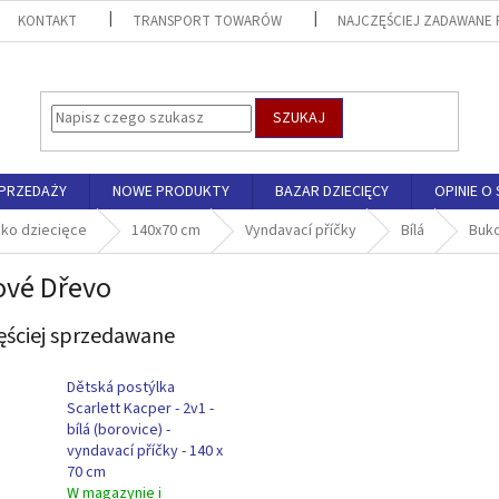
KONTAKT
TRANSPORT TOWARÓW
NAJCZĘŚCIEJ ZADAWANE 
SZUKAJ
SPRZEDAŻY
NOWE PRODUKTY
BAZAR DZIECIĘCY
OPINIE O 
zko dziecięce
140x70 cm
Vyndavací příčky
Bílá
Buk
vé Dřevo
ęściej sprzedawane
Dětská postýlka
Scarlett Kacper - 2v1 -
bílá (borovice) -
vyndavací příčky - 140 x
70 cm
W magazynie i