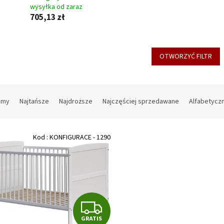
wysyłka od zaraz
705,13 zł
OTWORZYĆ FILTR
amy
Najtańsze
Najdroższe
Najczęściej sprzedawane
Alfabetycz
Kod :
KONFIGURACE - 1290
G
GRATIS