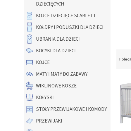
y
DZIECIĘCYCH
KOJCE DZIECIĘCE SCARLETT
KOŁDRY I PODUSZKI DLA DZIECI
UBRANIA DLA DZIECI
KOCYKI DLA DZIECI
S
o
Polec
KOJCE
r
t
MATY I MATY DO ZABAWY
L
o
i
w
WIKLINOWE KOSZE
s
a
t
n
KOŁYSKI
a
i
STOŁY PRZEWIJAKOWE I KOMODY
p
e
r
p
PRZEWIJAKI
o
r
d
o