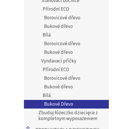
Stahovací bočnice
Přírodní ECO
Borovicové dřevo
Bukové dřevo
Bílá
Borovicové dřevo
Bukové dřevo
Vyndavací příčky
Přírodní ECO
Borovicové dřevo
Bukové dřevo
Bílá
Bukové Dřevo
Zbuduj łóżeczko dziecięce z
kompletnym wyposażeniem