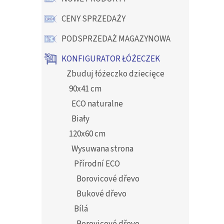
CENY SPRZEDAŻY
PODSPRZEDAŻ MAGAZYNOWA
KONFIGURATOR ŁÓŻECZEK
Zbuduj łóżeczko dziecięce
90x41 cm
ECO naturalne
Biały
120x60 cm
Wysuwana strona
Přírodní ECO
Borovicové dřevo
Bukové dřevo
Bílá