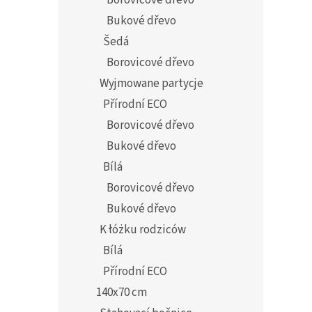
Borovicové dřevo
Bukové dřevo
Šedá
Borovicové dřevo
Wyjmowane partycje
Přírodní ECO
Borovicové dřevo
Bukové dřevo
Bílá
Borovicové dřevo
Bukové dřevo
K łóżku rodziców
Bílá
Přírodní ECO
140x70 cm