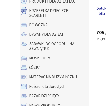
PRODUKTY DLA DZIECI ECO
u
d
k
Dětsk
u
KRZESEŁKA DZIECIĘCE
t
- bílá
k
SCARLETT
ó
140 x
t
w
ó
DO WÓZKA
w
705,
DYWANY DLA DZIECI
Cena
705,13 z
jednos
ZABAWKI DO OGRODU I NA
ZEWNĄTRZ
MOSKITIERY
ŁÓŻKA
MATERAC NA DUŻYM ŁÓŻKU
Pościel dla dorosłych
BAZAR DZIECIĘCY
NOWE PRODUKTY