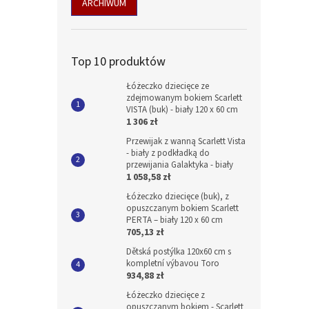
ARCHIWUM
Top 10 produktów
Łóżeczko dziecięce ze
zdejmowanym bokiem Scarlett
VISTA (buk) - biały 120 x 60 cm
1 306 zł
Przewijak z wanną Scarlett Vista
- biały z podkładką do
przewijania Galaktyka - biały
1 058,58 zł
Łóżeczko dziecięce (buk), z
opuszczanym bokiem Scarlett
PERTA – biały 120 x 60 cm
705,13 zł
Dětská postýlka 120x60 cm s
kompletní výbavou Toro
934,88 zł
Łóżeczko dziecięce z
opuszczanym bokiem - Scarlett