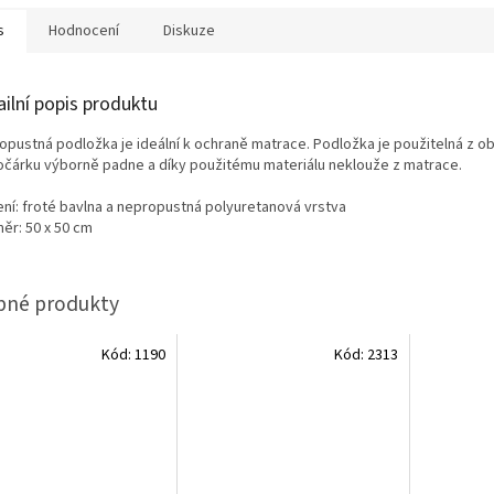
s
Hodnocení
Diskuze
ailní popis produktu
opustná podložka je ideální k ochraně matrace. Podložka je použitelná z ob
očárku výborně padne a díky použitému materiálu neklouže z matrace.
ení: froté bavlna a nepropustná polyuretanová vrstva
ěr: 50 x 50 cm
Kód:
1190
Kód:
2313