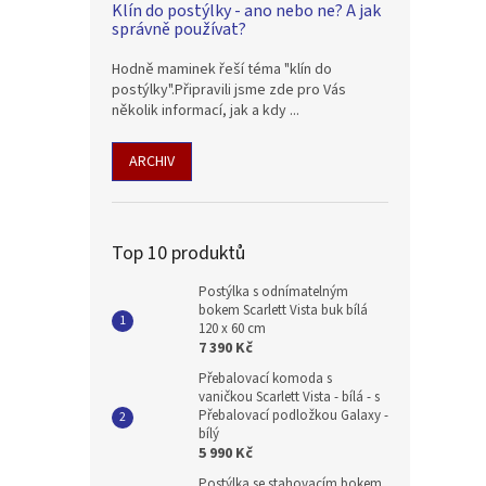
Klín do postýlky - ano nebo ne? A jak
správně používat?
Hodně maminek řeší téma "klín do
postýlky".Připravili jsme zde pro Vás
několik informací, jak a kdy ...
ARCHIV
Top 10 produktů
Postýlka s odnímatelným
bokem Scarlett Vista buk bílá
120 x 60 cm
7 390 Kč
Přebalovací komoda s
vaničkou Scarlett Vista - bílá - s
Přebalovací podložkou Galaxy -
bílý
5 990 Kč
Postýlka se stahovacím bokem