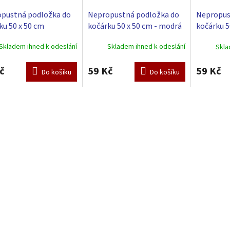
pustná podložka do
Nepropustná podložka do
Nepropus
ku 50 x 50 cm
kočárku 50 x 50 cm - modrá
kočárku 5
Skladem ihned k odeslání
Skladem ihned k odeslání
Skla
č
59 Kč
59 Kč
Do košíku
Do košíku