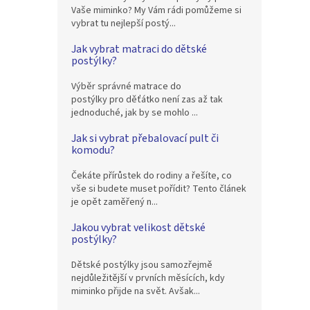
Vaše miminko? My Vám rádi pomůžeme si
vybrat tu nejlepší postý...
Jak vybrat matraci do dětské
postýlky?
Výběr správné matrace do
postýlky pro děťátko není zas až tak
jednoduché, jak by se mohlo ...
Jak si vybrat přebalovací pult či
komodu?
Čekáte přírůstek do rodiny a řešíte, co
vše si budete muset pořídit? Tento článek
je opět zaměřený n...
Jakou vybrat velikost dětské
postýlky?
Dětské postýlky jsou samozřejmě
nejdůležitější v prvních měsících, kdy
miminko přijde na svět. Avšak...