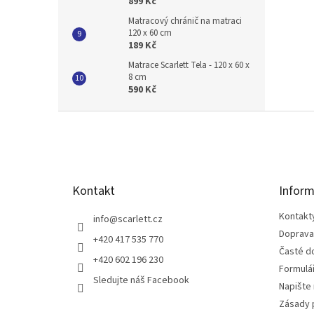
899 Kč
Matracový chránič na matraci
120 x 60 cm
189 Kč
Matrace Scarlett Tela - 120 x 60 x
8 cm
590 Kč
Z
á
p
a
t
Kontakt
Inform
í
Kontakt
info
@
scarlett.cz
Doprava
+420 417 535 770
Časté d
+420 602 196 230
Formulá
Sledujte náš Facebook
Napište
Zásady 