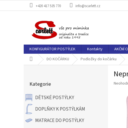
Přejít
+420 417 535 770
info@scarlett.cz
na
obsah
KONFIGURÁTOR POSTÝLEK
Kontakty
AKČNÍ C
Domů
DO KOČÁRKU
Podložky do kočárku
P
Nepr
o
Přeskočit
s
Průměr
Kategorie
Neohod
kategorie
t
hodnoce
r
produkt
DĚTSKÉ POSTÝLKY
a
je
n
0,0
DOPLŇKY K POSTÝLKÁM
z
n
5
í
MATRACE DO POSTÝLKY
hvězdič
p