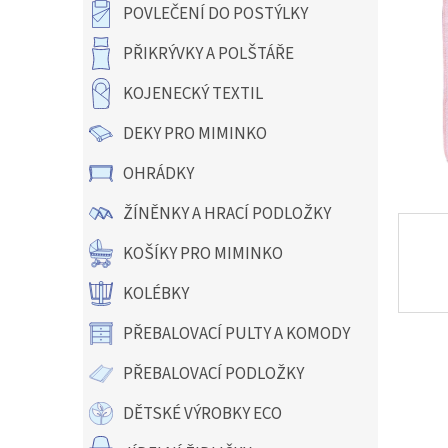
a
POVLEČENÍ DO POSTÝLKY
n
e
PŘIKRÝVKY A POLŠTÁŘE
l
KOJENECKÝ TEXTIL
DEKY PRO MIMINKO
OHRÁDKY
ŽÍNĚNKY A HRACÍ PODLOŽKY
KOŠÍKY PRO MIMINKO
KOLÉBKY
PŘEBALOVACÍ PULTY A KOMODY
PŘEBALOVACÍ PODLOŽKY
DĚTSKÉ VÝROBKY ECO