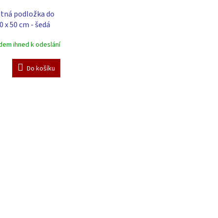
tná podložka do
0 x 50 cm - šedá
dem ihned k odeslání
Do košíku