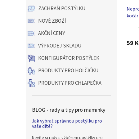
ZACHRAŇ POSTÝLKU
Nepro
kočár
NOVÉ ZBOŽÍ
AKČNÍ CENY
59 K
VÝPRODEJ SKLADU
KONFIGURÁTOR POSTÝLEK
PRODUKTY PRO HOLČIČKU
PRODUKTY PRO CHLAPEČKA
BLOG - rady a tipy pro maminky
Jak vybrat správnou postýlku pro
vaše dítě?
Nevíte si rady s výběrem postýlky pro