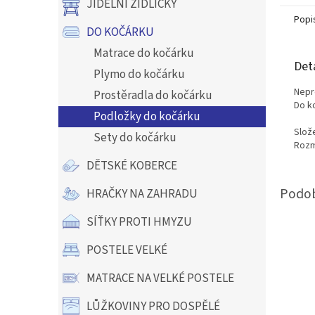
JÍDELNÍ ŽIDLIČKY
Popi
DO KOČÁRKU
Matrace do kočárku
Det
Plymo do kočárku
Nepr
Prostěradla do kočárku
Do k
Podložky do kočárku
Slož
Sety do kočárku
Rozm
DĚTSKÉ KOBERCE
HRAČKY NA ZAHRADU
SÍŤKY PROTI HMYZU
POSTELE VELKÉ
MATRACE NA VELKÉ POSTELE
LŮŽKOVINY PRO DOSPĚLÉ