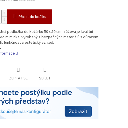
Přidat do košíku
ná podložka do kočárku 50 x 50 cm - růžová je kvalitní
pro miminka, vyrobený z bezpečných materiálů s důrazem
í, funkčnost a estetický vzhled.
4
informace
ZEPTAT SE
SDÍLET