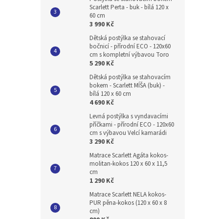
Scarlett Perta - buk - bílá 120 x
60 cm
3 990 Kč
Dětská postýlka se stahovací
bočnicí - přírodní ECO - 120x60
cm s kompletní výbavou Toro
5 290 Kč
Dětská postýlka se stahovacím
bokem - Scarlett MÍŠA (buk) -
bílá 120 x 60 cm
4 690 Kč
Levná postýlka s vyndavacími
příčkami - přírodní ECO - 120x60
cm s výbavou Velcí kamarádi
3 290 Kč
Matrace Scarlett Agáta kokos-
molitan-kokos 120 x 60 x 11,5
cm
1 290 Kč
Matrace Scarlett NELA kokos-
PUR pěna-kokos (120 x 60 x 8
cm)