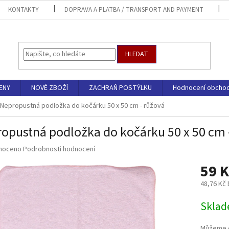
KONTAKTY
DOPRAVA A PLATBA / TRANSPORT AND PAYMENT
HLEDAT
ENY
NOVÉ ZBOŽÍ
ZACHRAŇ POSTÝLKU
Hodnocení obcho
Nepropustná podložka do kočárku 50 x 50 cm - růžová
opustná podložka do kočárku 50 x 50 cm 
né
noceno
Podrobnosti hodnocení
ní
59 K
u
48,76 Kč
Měrná
Sklad
cena:
ek.
Můžeme d