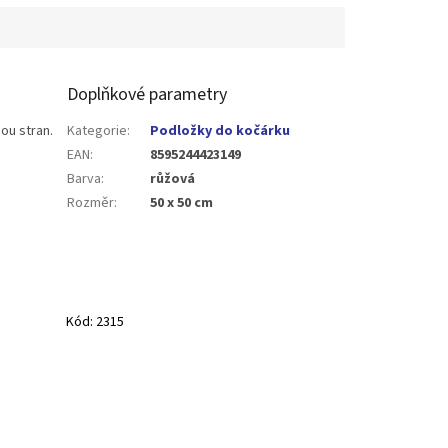
Doplňkové parametry
ou stran.
Kategorie
:
Podložky do kočárku
EAN
:
8595244423149
Barva
:
růžová
Rozměr
:
50 x 50 cm
Kód:
2315