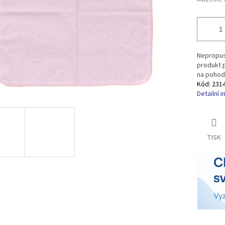
Nepropust
produkt 
na pohodl
Kód:
231
Detailní 
TISK