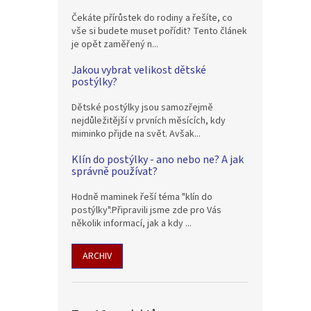
Čekáte přírůstek do rodiny a řešíte, co
vše si budete muset pořídit? Tento článek
je opět zaměřený n...
Jakou vybrat velikost dětské
postýlky?
Dětské postýlky jsou samozřejmě
nejdůležitější v prvních měsících, kdy
miminko přijde na svět. Avšak...
Klín do postýlky - ano nebo ne? A jak
správně používat?
Hodně maminek řeší téma "klín do
postýlky".Připravili jsme zde pro Vás
několik informací, jak a kdy ...
ARCHIV