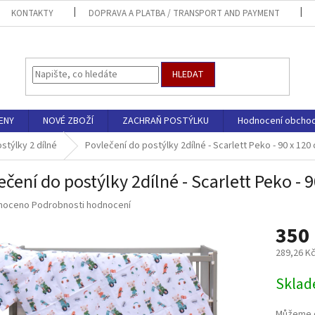
KONTAKTY
DOPRAVA A PLATBA / TRANSPORT AND PAYMENT
HLEDAT
ENY
NOVÉ ZBOŽÍ
ZACHRAŇ POSTÝLKU
Hodnocení obcho
stýlky 2 dílné
Povlečení do postýlky 2dílné - Scarlett Peko - 90 x 120 
ečení do postýlky 2dílné - Scarlett Peko - 9
né
noceno
Podrobnosti hodnocení
ní
350
u
289,26 K
Měrná
Sklad
cena:
ek.
Můžeme d