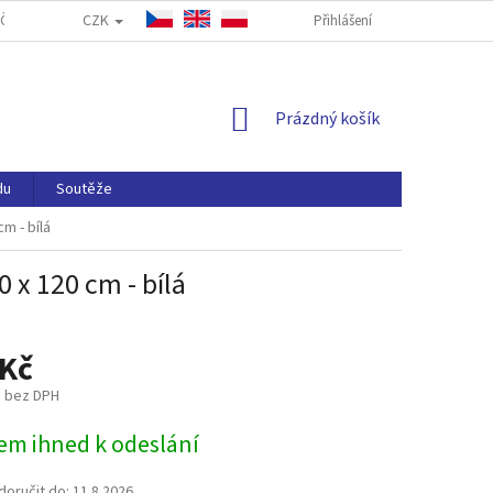
CZK
ČASTÉ DOTAZY
FORMULÁŘ PRO ODSTOUPENÍ OD SMLOUVY
Přihlášení
NAP
NÁKUPNÍ
Prázdný košík
KOŠÍK
du
Soutěže
cm - bílá
0 x 120 cm - bílá
 Kč
č bez DPH
em ihned k odeslání
oručit do:
11.8.2026