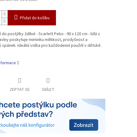
Přidat do košíku
 do postýlky 2dílné - Scarlett Peko - 90 x 120 cm - bílá z
bavlny poskytuje miminku měkkost, prodyšnost a
spánek. Ideální volba pro každodenní použití v dětské
1
informace
ZEPTAT SE
SDÍLET