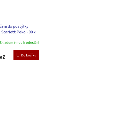
čení do postýlky
 Scarlett Peko - 90 x
m - modrá
Skladem ihned k odeslání
Do košíku
Kč