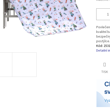
Povlečení
kvalitní 
bezpečný 
postýlce.
Kód:
253
Detailní 
TISK