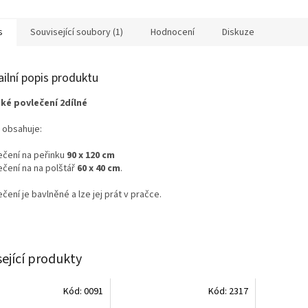
s
Související soubory (1)
Hodnocení
Diskuze
ailní popis produktu
ké povlečení 2dílné
 obsahuje:
ečení na peřinku
90 x 120 cm
ečení na na polštář
60 x 40 cm
.
čení je bavlněné a lze jej prát v pračce.
sející produkty
Kód:
0091
Kód:
2317