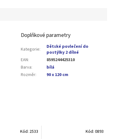
Doplňkové parametry
Dětské povlečení do
Kategorie
:
postýlky 2 dílné
EAN
:
8595244425310
Barva
:
bílá
Rozměr
:
90 x 120 cm
Kód:
2533
Kód:
0893