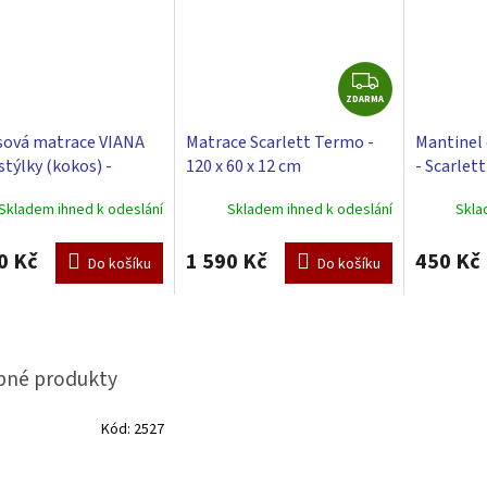
Z
ZDARMA
D
A
ová matrace VIANA
Matrace Scarlett Termo -
Mantinel 
R
stýlky (kokos) -
120 x 60 x 12 cm
- Scarlett
M
tt 120 x 60 x 6 cm
cm - bílá
A
Skladem ihned k odeslání
Skladem ihned k odeslání
Skla
0 Kč
1 590 Kč
450 Kč
Do košíku
Do košíku
Kód:
2527