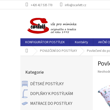
Přejít
+420 417 535 770
info@scarlett.cz
na
obsah
KONFIGURÁTOR POSTÝLEK
Kontakty
AKČNÍ C
Domů
POVLEČENÍ DO POSTÝLKY
Povlečení do po
P
Povl
o
Přeskočit
s
Průměr
Kategorie
Neohod
kategorie
t
hodnoce
r
produkt
DĚTSKÉ POSTÝLKY
a
je
n
0,0
DOPLŇKY K POSTÝLKÁM
z
n
5
í
MATRACE DO POSTÝLKY
hvězdič
p