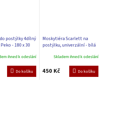
do postýlky 4dílný
Moskytiéra Scarlett na
 Peko - 180 x 30
postýlku, univerzální - bílá
dem ihned k odeslání
Skladem ihned k odeslání
450 Kč
Do košíku
Do košíku