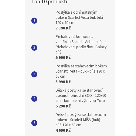
Top 10 produktů
Postýlka s odnímatelným
bokem Scarlett Vista buk bílá
120 x 60 cm
7 390 Kč
Přebalovací komoda s
vaničkou Scarlett Vista - bílá - s
Přebalovací podložkou Galaxy -
bílý
5 990 Kč
Postýlka se stahovacím bokem
Scarlett Perta - buk - bílá 120 x
60 cm
3 990 Kč
Dětská postýlka se stahovací
bočnicí - přírodní ECO - 120x60
cm s kompletní výbavou Toro
5 290 Kč
Dětská postýlka se stahovacím
bokem - Scarlett MÍŠA (buk) -
bílá 120 x 60 cm
4 690 Kč