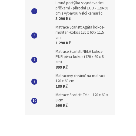
Levná postýlka s vyndavacími
příčkami - přírodní ECO - 120x60
cm s výbavou Velcí kamarádi
3 290 Kč
Matrace Scarlett Agáta kokos-
molitan-kokos 120 x 60 x 11,5
cm
1 290 Kč
Matrace Scarlett NELA kokos-
PUR pěna-kokos (120 x 60 x 8
cm)
899 Kč
Matracový chránič na matraci
120 x 60 cm
189 Kč
Matrace Scarlett Tela - 120 x 60 x
8 cm
590 Kč
Z
á
p