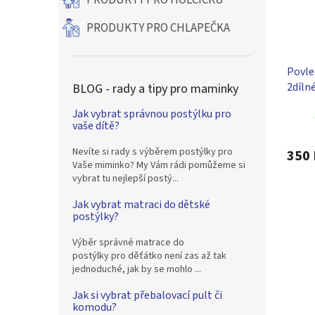
PRODUKTY PRO HOLČIČKU
PRODUKTY PRO CHLAPEČKA
Povle
2dílné
BLOG - rady a tipy pro maminky
120 c
Jak vybrat správnou postýlku pro
vaše dítě?
Nevíte si rady s výběrem postýlky pro
350 
Vaše miminko? My Vám rádi pomůžeme si
vybrat tu nejlepší postý...
Jak vybrat matraci do dětské
postýlky?
Výběr správné matrace do
postýlky pro děťátko není zas až tak
jednoduché, jak by se mohlo ...
Jak si vybrat přebalovací pult či
komodu?