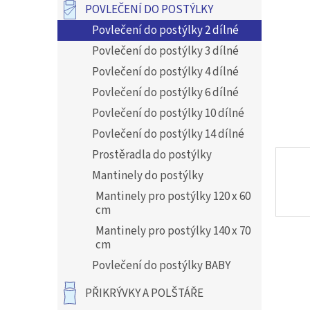
a
POVLEČENÍ DO POSTÝLKY
n
Povlečení do postýlky 2 dílné
e
l
Povlečení do postýlky 3 dílné
Povlečení do postýlky 4 dílné
Povlečení do postýlky 6 dílné
Povlečení do postýlky 10 dílné
Povlečení do postýlky 14 dílné
Prostěradla do postýlky
Mantinely do postýlky
Mantinely pro postýlky 120 x 60
cm
Mantinely pro postýlky 140 x 70
cm
Povlečení do postýlky BABY
PŘIKRÝVKY A POLŠTÁŘE