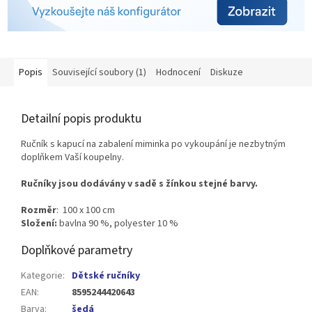
Popis
Související soubory (1)
Hodnocení
Diskuze
Detailní popis produktu
Ručník s kapucí na zabalení miminka po vykoupání je nezbytným
doplňkem Vaší koupelny.
Ručníky jsou dodávány v sadě s žínkou stejné barvy.
Rozměr
: 100 x 100 cm
Složení:
bavlna 90 %, polyester 10 %
Doplňkové parametry
Kategorie
:
Dětské ručníky
EAN
:
8595244420643
Barva
:
šedá