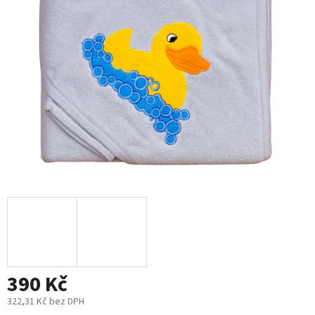
5
hvězdiček.
390 Kč
322,31 Kč bez DPH