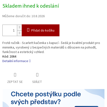
Měrná
Skladem ihned k odeslání
cena:
Můžeme doručit do:
10.8.2026
Přidat do košíku
Froté ručník - Scarlett kačenka s kapucí - šedá je kvalitní produkt pro
miminka, vyrobený z bezpečných materiálů s důrazem na pohodlí,
funkčnost a estetický vzhled.
Kód:
2064
Detailní informace
ZEPTAT SE
SDÍLET