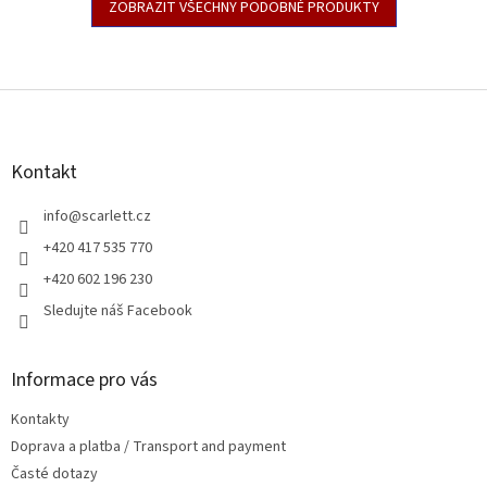
ZOBRAZIT VŠECHNY PODOBNÉ PRODUKTY
Z
á
p
a
Kontakt
t
í
info
@
scarlett.cz
+420 417 535 770
+420 602 196 230
Sledujte náš Facebook
Informace pro vás
Kontakty
Doprava a platba / Transport and payment
Časté dotazy