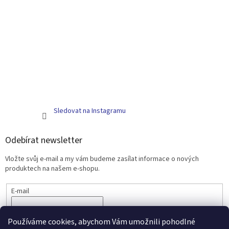
Sledovat na Instagramu
Odebírat newsletter
Vložte svůj e-mail a my vám budeme zasílat informace o nových
produktech na našem e-shopu.
E-mail
PŘIHLÁSIT SE
Používáme cookies, abychom Vám umožnili pohodlné