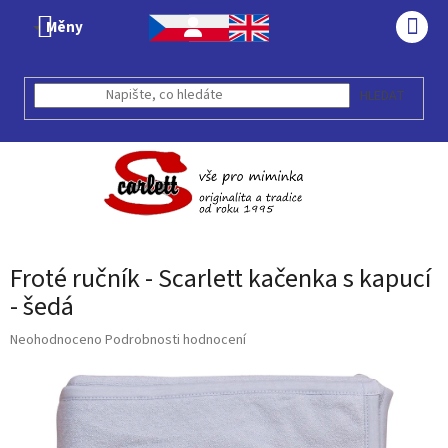
Přejít
Měny
na
NÁK
obsah
KOŠÍ
HLEDAT
Froté ručník - Scarlett kačenka s kapucí
- šedá
Průměrné
Neohodnoceno
Podrobnosti hodnocení
hodnocení
produktu
je
0,0
z