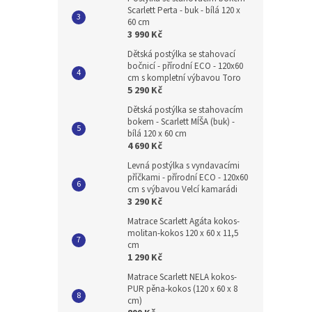
Scarlett Perta - buk - bílá 120 x
60 cm
3 990 Kč
Dětská postýlka se stahovací
bočnicí - přírodní ECO - 120x60
cm s kompletní výbavou Toro
5 290 Kč
Dětská postýlka se stahovacím
bokem - Scarlett MÍŠA (buk) -
bílá 120 x 60 cm
4 690 Kč
Levná postýlka s vyndavacími
příčkami - přírodní ECO - 120x60
cm s výbavou Velcí kamarádi
3 290 Kč
Matrace Scarlett Agáta kokos-
molitan-kokos 120 x 60 x 11,5
cm
1 290 Kč
Matrace Scarlett NELA kokos-
PUR pěna-kokos (120 x 60 x 8
cm)