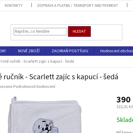
KONTAKTY
DOPRAVA A PLATBA / TRANSPORT AND PAYMENT
HLEDAT
ENY
NOVÉ ZBOŽÍ
ZACHRAŇ POSTÝLKU
Hodnocení obcho
Froté ručník - Scarlett zajíc s kapucí - šedá
 ručník - Scarlett zajíc s kapucí - šedá
né
noceno
Podrobnosti hodnocení
ní
390
u
322,31 K
Měrná
Sklad
cena:
ek.
Můžeme d