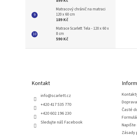
899 Kč
Matracový chránič na matraci
120 x 60 cm
189 Kč
Matrace Scarlett Tela - 120 x 60 x
8 cm
590 Kč
Z
á
p
a
t
Kontakt
Inform
í
Kontakt
info
@
scarlett.cz
Doprava
+420 417 535 770
Časté d
+420 602 196 230
Formulá
Sledujte náš Facebook
Napište
Zásady 