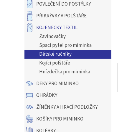
a
POVLEČENÍ DO POSTÝLKY
n
e
PŘIKRÝVKY A POLŠTÁŘE
l
KOJENECKÝ TEXTIL
Zavinovačky
Spací pytel pro miminka
Dětské ručníky
Kojící polštáře
Hnízdečka pro miminka
DEKY PRO MIMINKO
OHRÁDKY
ŽÍNĚNKY A HRACÍ PODLOŽKY
KOŠÍKY PRO MIMINKO
KOLÉBKY