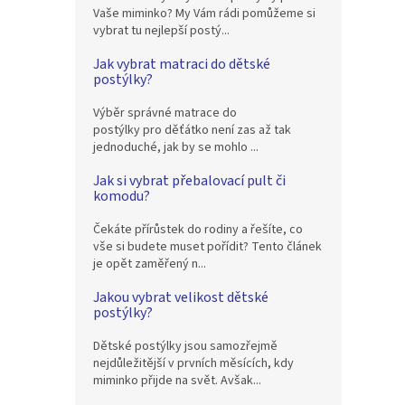
Vaše miminko? My Vám rádi pomůžeme si
vybrat tu nejlepší postý...
Jak vybrat matraci do dětské
postýlky?
Výběr správné matrace do
postýlky pro děťátko není zas až tak
jednoduché, jak by se mohlo ...
Jak si vybrat přebalovací pult či
komodu?
Čekáte přírůstek do rodiny a řešíte, co
vše si budete muset pořídit? Tento článek
je opět zaměřený n...
Jakou vybrat velikost dětské
postýlky?
Dětské postýlky jsou samozřejmě
nejdůležitější v prvních měsících, kdy
miminko přijde na svět. Avšak...