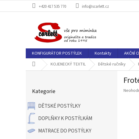
Přejít
+420 417 535 770
info@scarlett.cz
na
obsah
KONFIGURÁTOR POSTÝLEK
Kontakty
AKČNÍ C
Domů
KOJENECKÝ TEXTIL
Dětské ručníky
P
Froté
o
Přeskočit
s
Průměr
Kategorie
Neohod
kategorie
t
hodnoce
r
produkt
DĚTSKÉ POSTÝLKY
a
je
n
0,0
DOPLŇKY K POSTÝLKÁM
z
n
5
í
MATRACE DO POSTÝLKY
hvězdič
p