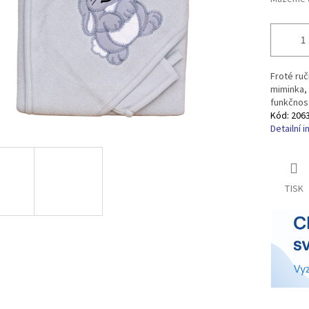
Froté ručn
miminka,
funkčnost
Kód:
206
Detailní 
TISK