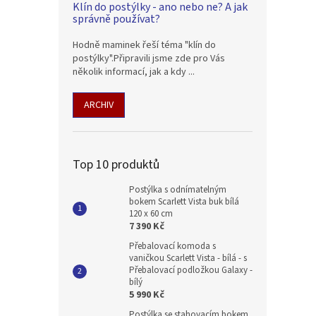
Klín do postýlky - ano nebo ne? A jak
správně používat?
Hodně maminek řeší téma "klín do
postýlky".Připravili jsme zde pro Vás
několik informací, jak a kdy ...
ARCHIV
Top 10 produktů
Postýlka s odnímatelným
bokem Scarlett Vista buk bílá
120 x 60 cm
7 390 Kč
Přebalovací komoda s
vaničkou Scarlett Vista - bílá - s
Přebalovací podložkou Galaxy -
bílý
5 990 Kč
Postýlka se stahovacím bokem