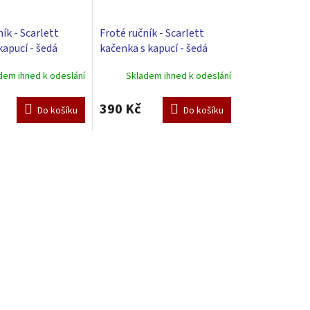
ík - Scarlett
Froté ručník - Scarlett
kapucí - šedá
kačenka s kapucí - šedá
dem ihned k odeslání
Skladem ihned k odeslání
390 Kč
Do košíku
Do košíku