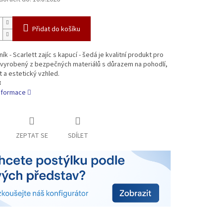
Přidat do košíku
ík - Scarlett zajíc s kapucí - šedá je kvalitní produkt pro
 vyrobený z bezpečných materiálů s důrazem na pohodlí,
 a estetický vzhled.
3
informace
ZEPTAT SE
SDÍLET