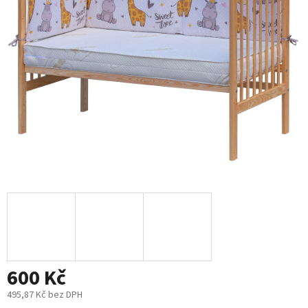
5
hvězdiček.
600 Kč
495,87 Kč bez DPH