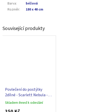
Barva
:
béžová
Rozměr
:
180 x 40 cm
Související produkty
Povlečení do postýlky
2dílné - Scarlett Nebula -
béžová 90 x 120 cm
Skladem ihned k odeslání
Průměrné
hodnocení
350 Kč