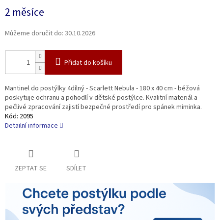
Měrná
2 měsíce
cena:
Můžeme doručit do:
30.10.2026
Přidat do košíku
Mantinel do postýlky 4dílný - Scarlett Nebula - 180 x 40 cm - béžová
poskytuje ochranu a pohodlí v dětské postýlce. Kvalitní materiál a
pečlivé zpracování zajistí bezpečné prostředí pro spánek miminka.
Kód:
2095
Detailní informace
ZEPTAT SE
SDÍLET