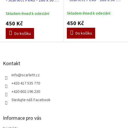
- tyrkysová
- bílá
Skladem ihned k odeslání
Skladem ihned k odeslání
450 Kč
450 Kč
Do košíku
Do košíku
Z
á
p
a
Kontakt
t
í
info
@
scarlett.cz
+420 417 535 770
+420 602 196 230
Sledujte náš Facebook
Informace pro vás