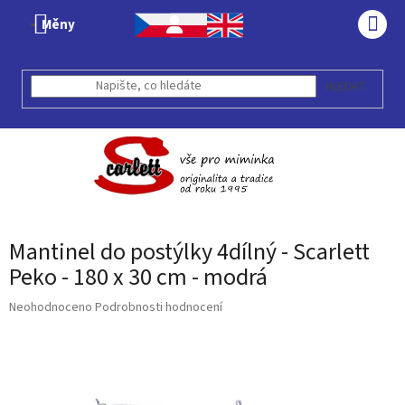
Přejít
Měny
na
NÁK
obsah
KOŠÍ
HLEDAT
Mantinel do postýlky 4dílný - Scarlett
Peko - 180 x 30 cm - modrá
Průměrné
Neohodnoceno
Podrobnosti hodnocení
hodnocení
produktu
je
0,0
z