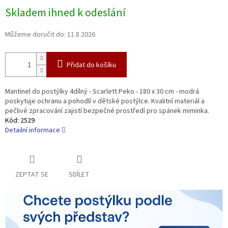
Měrná
Skladem ihned k odeslání
cena:
Můžeme doručit do:
11.8.2026
Přidat do košíku
Mantinel do postýlky 4dílný - Scarlett Peko - 180 x 30 cm - modrá
poskytuje ochranu a pohodlí v dětské postýlce. Kvalitní materiál a
pečlivé zpracování zajistí bezpečné prostředí pro spánek miminka.
Kód:
2529
Detailní informace
ZEPTAT SE
SDÍLET