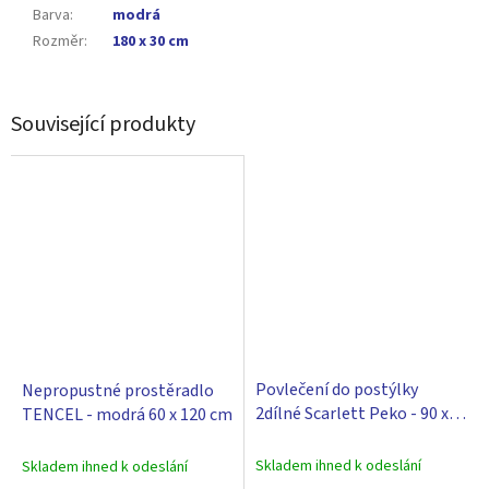
Barva
:
modrá
Rozměr
:
180 x 30 cm
Související produkty
Povlečení do postýlky
Nepropustné prostěradlo
2dílné Scarlett Peko - 90 x
TENCEL - modrá 60 x 120 cm
120 cm - modrá
Skladem ihned k odeslání
Skladem ihned k odeslání