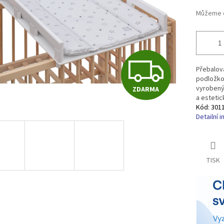
ek.
Můžeme d
Z
Přebalova
podložkou
vyrobený
ZDARMA
D
a estetic
Kód:
301
Detailní 
A
TISK
R
M