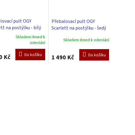
lovací pult OGY
Přebalovací pult OGY
tt na postýlku - bílý
Scarlett na postýlku - šedý
Skladem ihned k
Skladem ihned k odeslání
rné
odeslání
cení
ktu
Do košíku
Do košíku
0 Kč
1 490 Kč
ček.