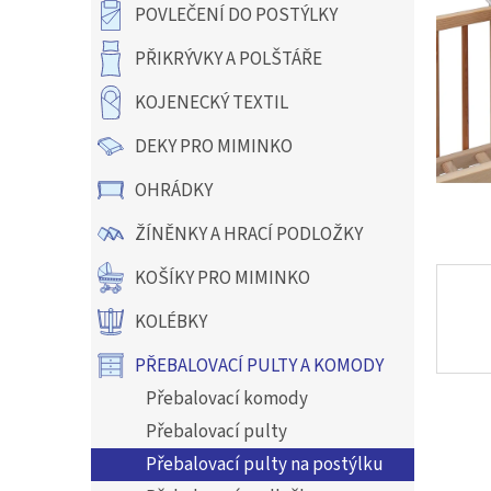
hvězdič
a
POVLEČENÍ DO POSTÝLKY
n
e
PŘIKRÝVKY A POLŠTÁŘE
l
KOJENECKÝ TEXTIL
DEKY PRO MIMINKO
OHRÁDKY
ŽÍNĚNKY A HRACÍ PODLOŽKY
KOŠÍKY PRO MIMINKO
KOLÉBKY
PŘEBALOVACÍ PULTY A KOMODY
Přebalovací komody
Přebalovací pulty
Přebalovací pulty na postýlku