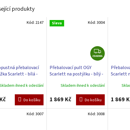
sející produkty
Kód:
2147
Kód:
3004
Sleva
Z
ZDARMA
D
A
pustná přebalovací
Přebalovací pult OGY
Přebalova
R
ka Scarlett - bílá -
Scarlett na postýlku - bílý -
Scarlett n
M
x4 cm
s přebalovací podložkou
s přebalo
A
Skladem ihned k odeslání
Skladem ihned k odeslání
Skla
Galaxy - Růžová
Oslík - bí
Kč
1 869 Kč
1 869 K
Do košíku
Do košíku
Kód:
3007
Kód:
3008