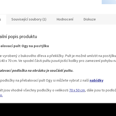
A
s
Související soubory (1)
Hodnocení
Diskuze
ailní popis produktu
alovací pult Ogy na postýlku
je vyrobený z bukového dřeva a překližky. Pult je možné umístit na postýlku
140 x 70 cm. Ve spodní části pultu jsou
4 jistící kolíky pro zamezení pohybu n
alovací podložka na obrázku je součástí pultu.
í podložky na přebalovací pult Ogy si můžete vybrat z naší
nabídky
ult jsou vhodné všechny podložky o velikosti
70 x 50 cm
, dále jsou to podl
o.