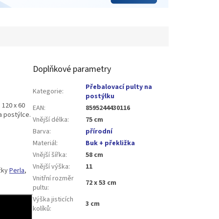
Doplňkové parametry
Přebalovací pulty na
Kategorie
:
postýlku
 120 x 60
EAN
:
8595244430116
a postýlce.
Vnější délka
:
75 cm
Barva
:
přírodní
Materiál
:
Buk + překližka
Vnější šířka
:
58 cm
Vnější výška
:
11
ožky
Perla
,
Vnitřní rozměr
72 x 53 cm
pultu
:
Výška jisticích
3 cm
kolíků
: