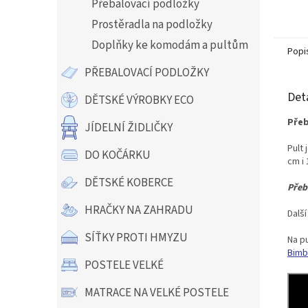
Přebalovací podložky
Prostěradla na podložky
Doplňky ke komodám a pultům
Popi
PŘEBALOVACÍ PODLOŽKY
Det
DĚTSKÉ VÝROBKY ECO
Přeb
JÍDELNÍ ŽIDLIČKY
Pult 
DO KOČÁRKU
cm i 
DĚTSKÉ KOBERCE
Přeb
HRAČKY NA ZAHRADU
Dalš
SÍŤKY PROTI HMYZU
Na p
Bimb
POSTELE VELKÉ
MATRACE NA VELKÉ POSTELE