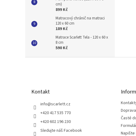
cm)
899 Kč
Matracový chránič na matraci
120 x 60 cm
189 Kč
Matrace Scarlett Tela - 120 x 60 x
8 cm
590 Kč
Z
á
p
a
t
Kontakt
Inform
í
Kontakt
info
@
scarlett.cz
Doprava
+420 417 535 770
Časté d
+420 602 196 230
Formulá
Sledujte náš Facebook
Napište