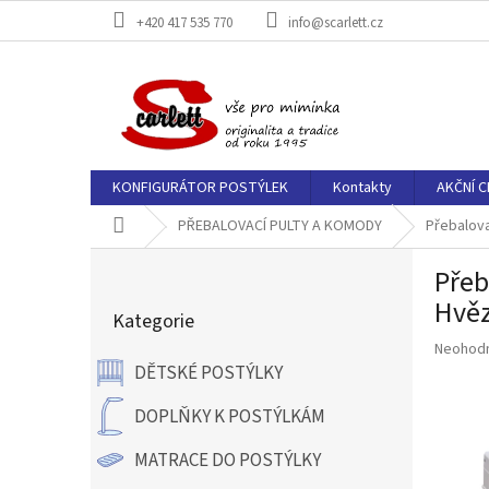
Přejít
+420 417 535 770
info@scarlett.cz
na
obsah
KONFIGURÁTOR POSTÝLEK
Kontakty
AKČNÍ C
Domů
PŘEBALOVACÍ PULTY A KOMODY
Přebalova
P
Přeb
o
Přeskočit
s
Hvěz
Kategorie
kategorie
t
Průměr
Neohod
r
hodnoce
DĚTSKÉ POSTÝLKY
a
produkt
n
je
DOPLŇKY K POSTÝLKÁM
n
0,0
í
z
MATRACE DO POSTÝLKY
p
5