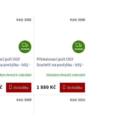
Kód:
3005
Kód:
3006
Z
Z
ZDARMA
D
ZDARMA
D
A
A
cí pult OGY
Přebalovací pult OGY
R
R
a postýlku - bílý -
Scarlett na postýlku - bílý -
M
M
vací podložkou
s přebalovací podložkou
A
A
dem ihned k odeslání
Skladem ihned k odeslání
lá
Algo
č
1 880 Kč
Do košíku
Do košíku
Kód:
3009
Kód:
3010