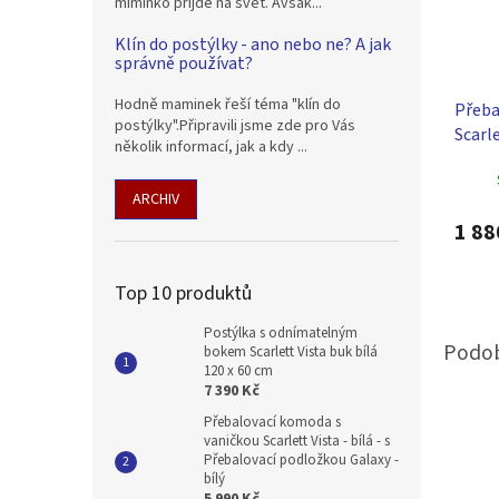
miminko přijde na svět. Avšak...
Klín do postýlky - ano nebo ne? A jak
správně používat?
Hodně maminek řeší téma "klín do
Přeba
postýlky".Připravili jsme zde pro Vás
Scarle
několik informací, jak a kdy ...
s pře
bílá
ARCHIV
1 88
Top 10 produktů
Postýlka s odnímatelným
bokem Scarlett Vista buk bílá
120 x 60 cm
7 390 Kč
Přebalovací komoda s
vaničkou Scarlett Vista - bílá - s
Přebalovací podložkou Galaxy -
bílý