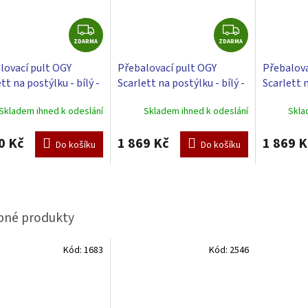
Z
Z
ZDARMA
D
ZDARMA
D
A
A
lovací pult OGY
Přebalovací pult OGY
Přebalova
R
R
tt na postýlku - bílý -
Scarlett na postýlku - bílý -
Scarlett n
M
M
balovací podložkou -
s přebalovací podložkou
s přebalo
A
A
Skladem ihned k odeslání
Skladem ihned k odeslání
Skla
Perla - bílá
Slon - bé
0 Kč
1 869 Kč
1 869 K
Do košíku
Do košíku
Kód:
1683
Kód:
2546