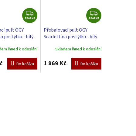
Z
Z
ZDARMA
D
ZDARMA
D
A
A
cí pult OGY
Přebalovací pult OGY
R
R
a postýlku - bílý -
Scarlett na postýlku - bílý -
M
M
vací podložkou
s přebalovací podložkou
A
A
dem ihned k odeslání
Skladem ihned k odeslání
žová
Slon - Bílá
č
1 869 Kč
Do košíku
Do košíku