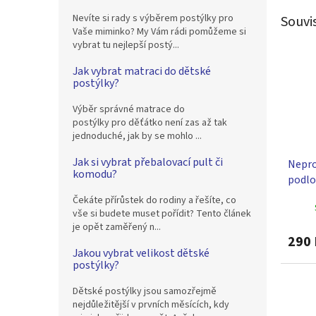
Nevíte si rady s výběrem postýlky pro
Souvi
Vaše miminko? My Vám rádi pomůžeme si
vybrat tu nejlepší postý...
Jak vybrat matraci do dětské
postýlky?
Výběr správné matrace do
postýlky pro děťátko není zas až tak
jednoduché, jak by se mohlo ...
Jak si vybrat přebalovací pult či
Nepro
komodu?
podlož
70x50
Čekáte přírůstek do rodiny a řešíte, co
vše si budete muset pořídit? Tento článek
je opět zaměřený n...
290 
Jakou vybrat velikost dětské
postýlky?
Dětské postýlky jsou samozřejmě
nejdůležitější v prvních měsících, kdy