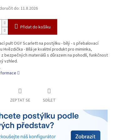
oručit do:
11.8.2026
Přidat do košíku
cí pult OGY Scarlett na postýlku - bílý - s přebalovací
 Hvězdička - Bílá je kvalitní produkt pro miminka,
 z bezpečných materiálů s důrazem na pohodlí, funkčnost
ký vzhled.
1
informace
ZEPTAT SE
SDÍLET