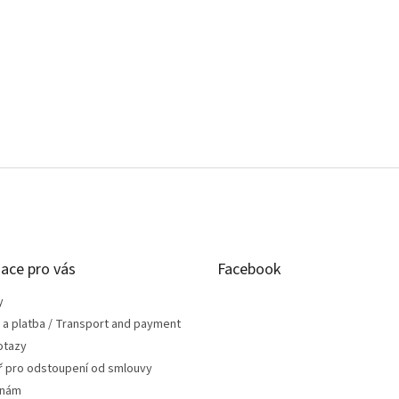
ace pro vás
Facebook
y
 a platba / Transport and payment
otazy
ř pro odstoupení od smlouvy
 nám