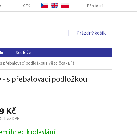
CZK
ČASTÉ DOTAZY
FORMULÁŘ PRO ODSTOUPENÍ OD SMLOUVY
Přihlášení
NAP
NÁKUPNÍ
Prázdný košík
KOŠÍK
du
Soutěže
- s přebalovací podložkou Hvězdička - Bílá
ý - s přebalovací podložkou
9 Kč
 Kč bez DPH
em ihned k odeslání