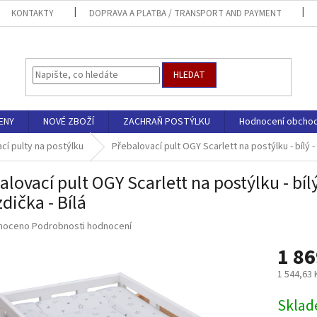
KONTAKTY
DOPRAVA A PLATBA / TRANSPORT AND PAYMENT
HLEDAT
ENY
NOVÉ ZBOŽÍ
ZACHRAŇ POSTÝLKU
Hodnocení obcho
cí pulty na postýlku
Přebalovací pult OGY Scarlett na postýlku - bílý 
alovací pult OGY Scarlett na postýlku - bíl
dička - Bílá
né
noceno
Podrobnosti hodnocení
ní
1 86
u
1 544,63
Měrná
Sklad
cena: