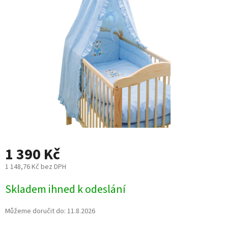
5
hvězdiček.
1 390 Kč
1 148,76 Kč bez DPH
Měrná
Skladem ihned k odeslání
cena:
Můžeme doručit do:
11.8.2026