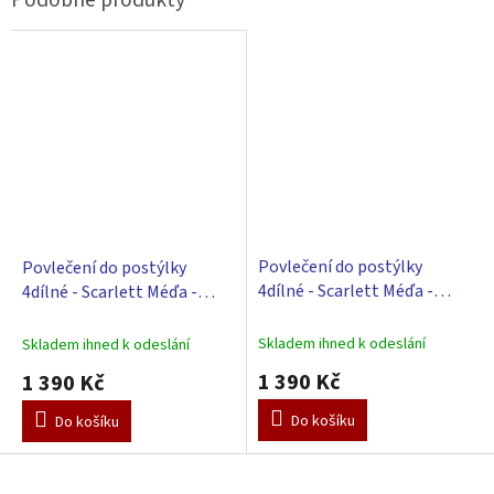
Povlečení do postýlky
Povlečení do postýlky
4dílné - Scarlett Méďa -
4dílné - Scarlett Méďa -
růžová 100 x 135 cm
béžová 100 x 135 cm
Skladem ihned k odeslání
Skladem ihned k odeslání
1 390 Kč
1 390 Kč
Do košíku
Do košíku
Z
á