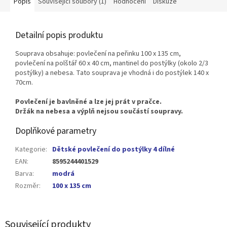
Popis
Související soubory (1)
Hodnocení
Diskuze
Detailní popis produktu
Souprava obsahuje: povlečení na peřinku 100 x 135 cm,
povlečení na polštář 60 x 40 cm, mantinel do postýlky (okolo 2/3
postýlky) a nebesa. Tato souprava je vhodná i do postýlek 140 x
70cm.
Povlečení je bavlněné a lze jej prát v pračce.
Držák na nebesa a výplň nejsou součástí soupravy.
Doplňkové parametry
Kategorie
:
Dětské povlečení do postýlky 4 dílné
EAN
:
8595244401529
Barva
:
modrá
Rozměr
:
100 x 135 cm
Související produkty