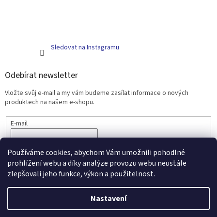
Sledovat na Instagramu
Odebírat newsletter
Vložte svůj e-mail a my vám budeme zasílat informace o nových
produktech na našem e-shopu.
E-mail
PŘIHLÁSIT SE
Používáme cookies, abychom Vám umožnili pohodlné
prohlížení webu a díky analýze provozu webu neustále
zlepšovali jeho funkce, výkon a použitelnost.
Vytvořil Shoptet
Nastavení