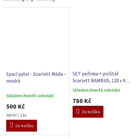
SET peřinka + polštář
Spací pytel - Scarlett Méďa -
Scarlett BAMBUS, 120 x 90
modrá
cm
Skladem ihned k odeslání
Průměrné
Skladem ihned k odeslání
hodnocení
780 Kč
produktu
500 Kč
je
Do košíku
5,0
Měrná
500 Kč / 1 ks
z
cena:
Do košíku
5
hvězdiček.