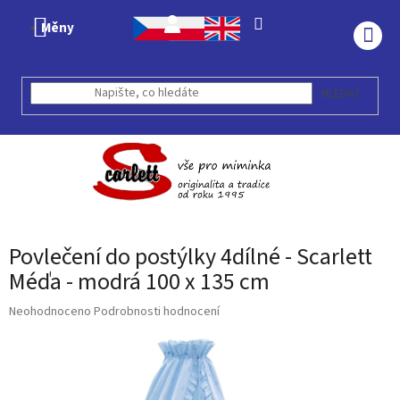
Přejít
na
Měny
obsah
NÁK
KOŠÍ
HLEDAT
Povlečení do postýlky 4dílné - Scarlett
Méďa - modrá 100 x 135 cm
Průměrné
Neohodnoceno
Podrobnosti hodnocení
hodnocení
produktu
je
0,0
z