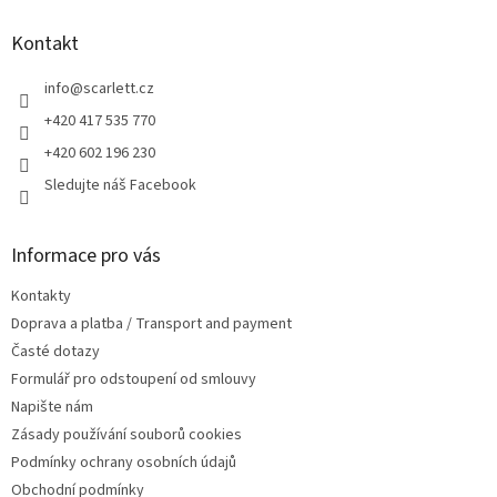
p
a
Kontakt
t
í
info
@
scarlett.cz
+420 417 535 770
+420 602 196 230
Sledujte náš Facebook
Informace pro vás
Kontakty
Doprava a platba / Transport and payment
Časté dotazy
Formulář pro odstoupení od smlouvy
Napište nám
Zásady používání souborů cookies
Podmínky ochrany osobních údajů
Obchodní podmínky