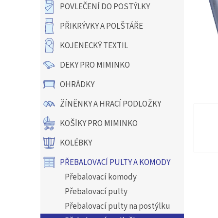
a
POVLEČENÍ DO POSTÝLKY
n
e
PŘIKRÝVKY A POLŠTÁŘE
l
KOJENECKÝ TEXTIL
DEKY PRO MIMINKO
OHRÁDKY
ŽÍNĚNKY A HRACÍ PODLOŽKY
KOŠÍKY PRO MIMINKO
KOLÉBKY
PŘEBALOVACÍ PULTY A KOMODY
Přebalovací komody
Přebalovací pulty
Přebalovací pulty na postýlku