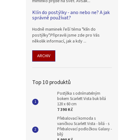
miminko přijde na svět. Avšak...
Klín do postýlky - ano nebo ne? A jak
správně používat?
Hodně maminek řeší téma "klín do
postýlky".Připravili jsme zde pro Vás
několik informací, jak a kdy ...
ARCHIV
Top 10 produktů
Postýlka s odnímatelným
bokem Scarlett Vista buk bílá
120 x 60 cm
7 390 Kč
Přebalovací komoda s
vaničkou Scarlett Vista - bílá - s
Přebalovací podložkou Galaxy -
bílý