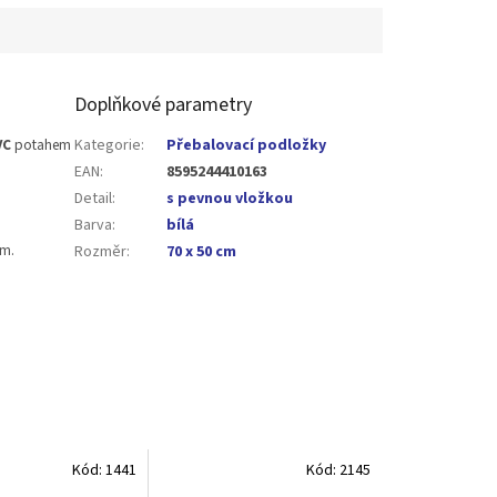
Doplňkové parametry
VC
potahem
Kategorie
:
Přebalovací podložky
EAN
:
8595244410163
Detail
:
s pevnou vložkou
Barva
:
bílá
cm.
Rozměr
:
70 x 50 cm
Kód:
1441
Kód:
2145