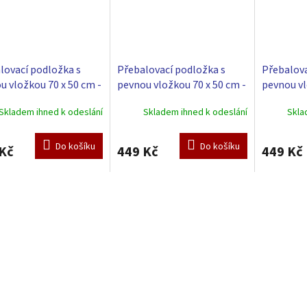
lovací podložka s
Přebalovací podložka s
Přebalova
u vložkou 70 x 50 cm -
pevnou vložkou 70 x 50 cm -
pevnou vl
á
zelená
modrá
Skladem ihned k odeslání
Skladem ihned k odeslání
Skla
Do košíku
Do košíku
Kč
449 Kč
449 Kč