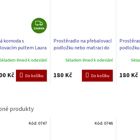
Z
ZDARMA
D
A
á komoda s
Prostěradlo na přebalovací
Prostěrad
R
lovacím pultem Laura
podložku nebo matraci do
podložku
M
kolébky či koše - modrá 85 x
kolébky č
A
Skladem ihned k odeslání
Skladem ihned k odeslání
Skla
55 cm
x 55 cm
00 Kč
180 Kč
180 Kč
Do košíku
Do košíku
Kód:
0747
Kód:
0746