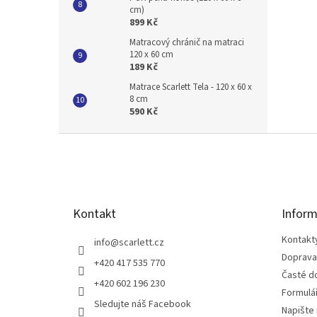
cm)
899 Kč
Matracový chránič na matraci
120 x 60 cm
189 Kč
Matrace Scarlett Tela - 120 x 60 x
8 cm
590 Kč
Z
á
p
a
t
Kontakt
Inform
í
Kontakt
info
@
scarlett.cz
Doprava
+420 417 535 770
Časté d
+420 602 196 230
Formulá
Sledujte náš Facebook
Napište