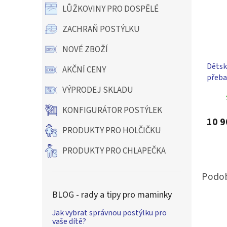
LŮŽKOVINY PRO DOSPĚLÉ
ZACHRAŇ POSTÝLKU
NOVÉ ZBOŽÍ
Dětsk
AKČNÍ CENY
přeba
- bílá
VÝPRODEJ SKLADU
KONFIGURÁTOR POSTÝLEK
10 9
PRODUKTY PRO HOLČIČKU
PRODUKTY PRO CHLAPEČKA
BLOG - rady a tipy pro maminky
Jak vybrat správnou postýlku pro
vaše dítě?