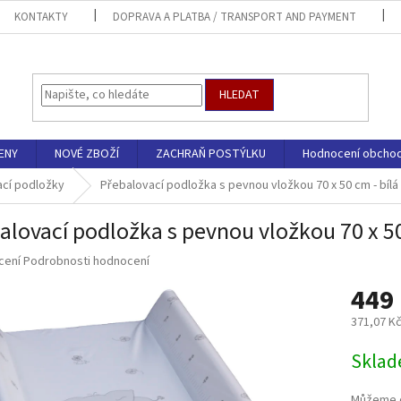
KONTAKTY
DOPRAVA A PLATBA / TRANSPORT AND PAYMENT
HLEDAT
ENY
NOVÉ ZBOŽÍ
ZACHRAŇ POSTÝLKU
Hodnocení obcho
ací podložky
Přebalovací podložka s pevnou vložkou 70 x 50 cm - bílá
alovací podložka s pevnou vložkou 70 x 50
né
cení
Podrobnosti hodnocení
ní
449
u
371,07 K
Měrná
Sklad
cena:
ek.
Můžeme d