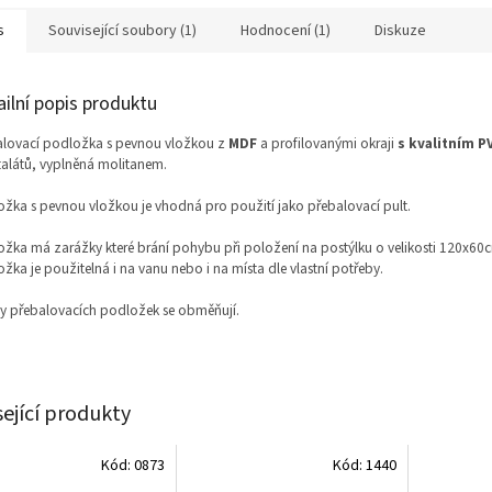
s
Související soubory (1)
Hodnocení (1)
Diskuze
ailní popis produktu
alovací podložka s pevnou vložkou z
MDF
a profilovanými okraji
s kvalitním P
talátů, vyplněná molitanem.
žka s pevnou vložkou je vhodná pro použití jako přebalovací pult.
žka má zarážky které brání pohybu při položení na postýlku o velikosti 120x60
žka je použitelná i na vanu nebo i na místa dle vlastní potřeby.
y přebalovacích podložek se obměňují.
sející produkty
Kód:
0873
Kód:
1440