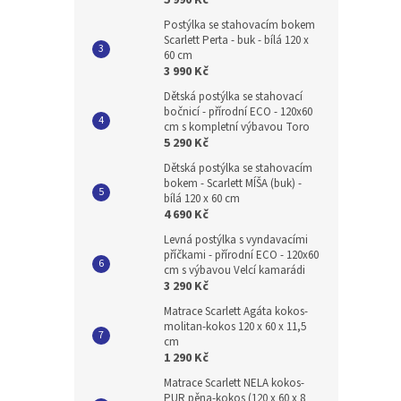
5 990 Kč
Postýlka se stahovacím bokem
Scarlett Perta - buk - bílá 120 x
60 cm
3 990 Kč
Dětská postýlka se stahovací
bočnicí - přírodní ECO - 120x60
cm s kompletní výbavou Toro
5 290 Kč
Dětská postýlka se stahovacím
bokem - Scarlett MÍŠA (buk) -
bílá 120 x 60 cm
4 690 Kč
Levná postýlka s vyndavacími
příčkami - přírodní ECO - 120x60
cm s výbavou Velcí kamarádi
3 290 Kč
Matrace Scarlett Agáta kokos-
molitan-kokos 120 x 60 x 11,5
cm
1 290 Kč
Matrace Scarlett NELA kokos-
PUR pěna-kokos (120 x 60 x 8