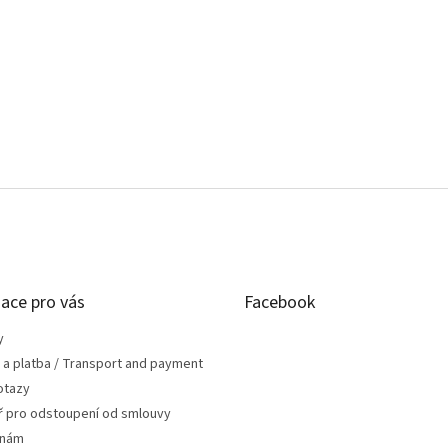
ace pro vás
Facebook
y
 a platba / Transport and payment
otazy
ř pro odstoupení od smlouvy
 nám