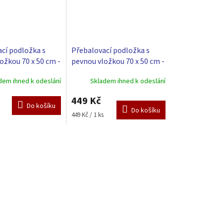
cí podložka s
Přebalovací podložka s
ožkou 70 x 50 cm -
pevnou vložkou 70 x 50 cm -
béžová
dem ihned k odeslání
Skladem ihned k odeslání
449 Kč
Do košíku
Do košíku
Měrná
449 Kč / 1 ks
cena: