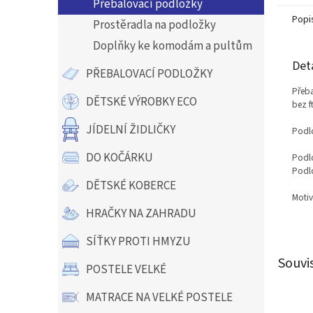
Přebalovací podložky
Popi
Prostěradla na podložky
Doplňky ke komodám a pultům
Det
PŘEBALOVACÍ PODLOŽKY
Přeb
DĚTSKÉ VÝROBKY ECO
bez f
JÍDELNÍ ŽIDLIČKY
Podlo
DO KOČÁRKU
Podlo
Podlo
DĚTSKÉ KOBERCE
Motiv
HRAČKY NA ZAHRADU
SÍŤKY PROTI HMYZU
Souvi
POSTELE VELKÉ
MATRACE NA VELKÉ POSTELE