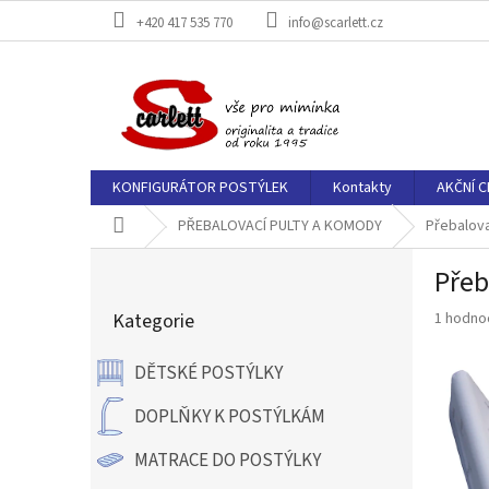
Přejít
+420 417 535 770
info@scarlett.cz
na
obsah
KONFIGURÁTOR POSTÝLEK
Kontakty
AKČNÍ C
Domů
PŘEBALOVACÍ PULTY A KOMODY
Přebalov
P
Přeb
o
Přeskočit
s
Průměr
Kategorie
1 hodno
kategorie
t
hodnoce
r
produkt
DĚTSKÉ POSTÝLKY
a
je
n
5,0
DOPLŇKY K POSTÝLKÁM
z
n
5
í
MATRACE DO POSTÝLKY
hvězdič
p