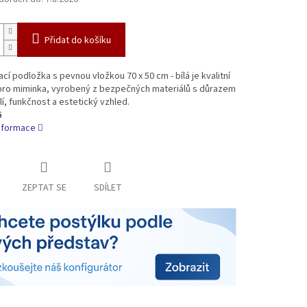
Přidat do košíku
cí podložka s pevnou vložkou 70 x 50 cm - bílá je kvalitní
pro miminka, vyrobený z bezpečných materiálů s důrazem
í, funkčnost a estetický vzhled.
6
informace
ZEPTAT SE
SDÍLET