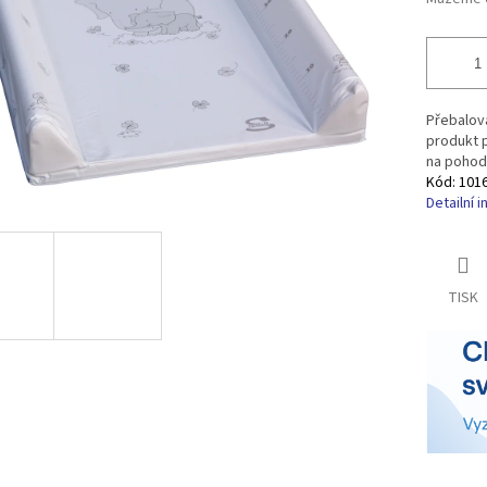
Přebalova
produkt 
na pohodl
Kód:
101
Detailní 
TISK