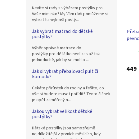
Nevíte si rady s výběrem postýlky pro
Vaše miminko? My Vám rádi pomůžeme si
vybrat tu nejlepší postý...
Jak vybrat matraci do dětské
Přeba
postýlky?
pevno
růžov
Výběr správné matrace do
postýlky pro děťátko není zas až tak
jednoduché, jak by se mohlo ...
449 
Jak si vybrat přebalovací pult či
komodu?
Čekáte přírůstek do rodiny a řešíte, co
vše si budete muset pořídit? Tento článek
je opět zaměřený n...
Jakou vybrat velikost dětské
postýlky?
Dětské postýlky jsou samozřejmě
nejdůležitější v prvních měsících, kdy