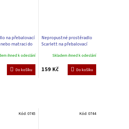
lo na přebalovací
Nepropustné prostěradlo
 nebo matraci do
Scarlett na přebalovací
i koše - růžová 85
podložku 70x50 cm - bílá
dem ihned k odeslání
Skladem ihned k odeslání
159 Kč
Do košíku
Do košíku
Kód:
0745
Kód:
0744