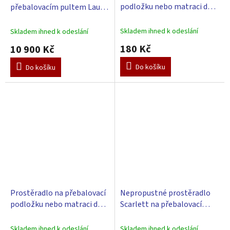
podložku nebo matraci do
přebalovacím pultem Laura
R
M
kolébky či koše - růžová 85 x
- bílá
A
55 cm
Skladem ihned k odeslání
Skladem ihned k odeslání
180 Kč
10 900 Kč
Do košíku
Do košíku
Prostěradlo na přebalovací
Nepropustné prostěradlo
podložku nebo matraci do
Scarlett na přebalovací
kolébky či koše - modrá 85 x
podložku 70x50 cm - bílá
55 cm
Skladem ihned k odeslání
Skladem ihned k odeslání