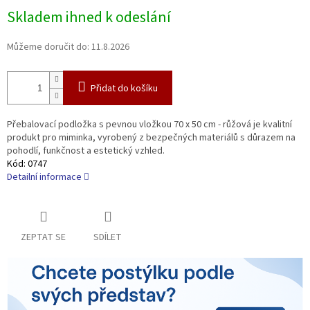
Měrná
Skladem ihned k odeslání
cena:
Můžeme doručit do:
11.8.2026
Přidat do košíku
Přebalovací podložka s pevnou vložkou 70 x 50 cm - růžová je kvalitní
produkt pro miminka, vyrobený z bezpečných materiálů s důrazem na
pohodlí, funkčnost a estetický vzhled.
Kód:
0747
Detailní informace
ZEPTAT SE
SDÍLET