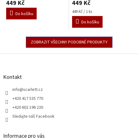
449 Kč
449 Kč
Měrná
449 Kč / 1 ks
Do košíku
cena:
Do košíku
ZOBRAZIT VŠECHNY PODOBNÉ PRODUKTY
Z
á
p
a
Kontakt
t
í
info
@
scarlett.cz
+420 417 535 770
+420 602 196 230
Sledujte náš Facebook
Informace pro vás