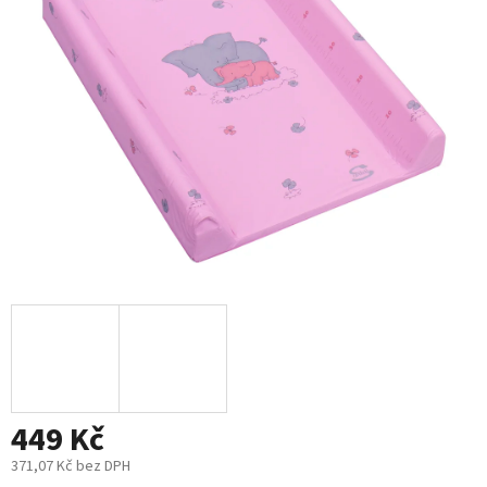
5
hvězdiček.
449 Kč
371,07 Kč bez DPH