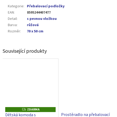
Kategorie
:
Přebalovací podložky
EAN
:
8595244407477
Detail
:
s pevnou vložkou
Barva
:
růžová
Rozměr
:
70 x 50 cm
Související produkty
ZDARMA
Z
D
Prostěradlo na přebalovací
Dětská komoda s
A