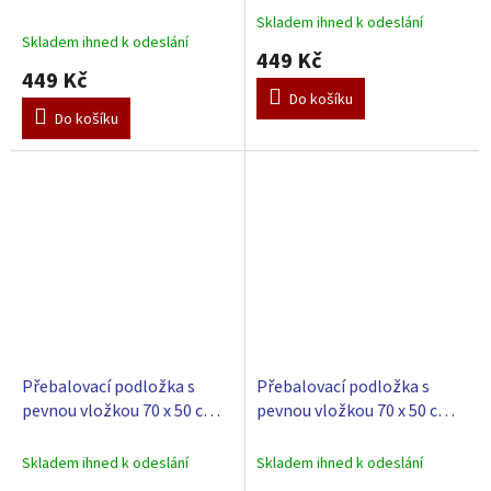
bílá
zelená
Skladem ihned k odeslání
Průměrné
Skladem ihned k odeslání
hodnocení
449 Kč
produktu
449 Kč
je
Do košíku
5,0
Do košíku
z
5
hvězdiček.
Přebalovací podložka s
Přebalovací podložka s
pevnou vložkou 70 x 50 cm -
pevnou vložkou 70 x 50 cm -
modrá
béžová
Skladem ihned k odeslání
Skladem ihned k odeslání