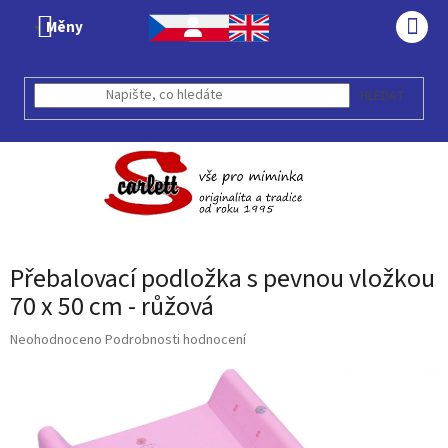
Přejít
Měny
na
NÁK
obsah
KOŠÍ
HLEDAT
Přebalovací podložka s pevnou vložkou
70 x 50 cm - růžová
Průměrné
Neohodnoceno
Podrobnosti hodnocení
hodnocení
produktu
je
0,0
z