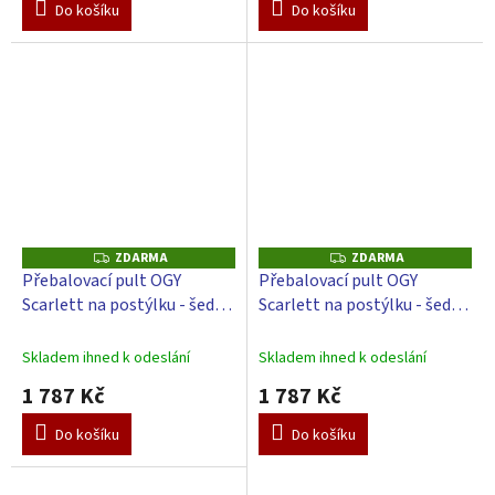
Do košíku
Do košíku
ZDARMA
ZDARMA
Z
Z
D
D
Přebalovací pult OGY
Přebalovací pult OGY
A
A
Scarlett na postýlku - šedý -
Scarlett na postýlku - šedý -
R
R
M
M
s přebalovací podložkou
s přebalovací podložkou
A
A
Slon - béžový
Perla - Bílá
Skladem ihned k odeslání
Skladem ihned k odeslání
1 787 Kč
1 787 Kč
Do košíku
Do košíku