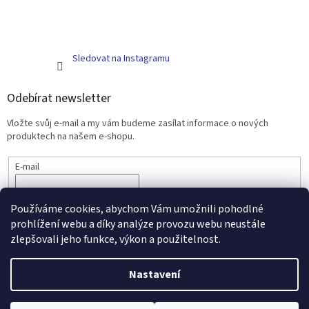
Sledovat na Instagramu
Odebírat newsletter
Vložte svůj e-mail a my vám budeme zasílat informace o nových
produktech na našem e-shopu.
E-mail
PŘIHLÁSIT SE
Používáme cookies, abychom Vám umožnili pohodlné
prohlížení webu a díky analýze provozu webu neustále
zlepšovali jeho funkce, výkon a použitelnost.
Vytvořil Shoptet
Nastavení
Copyright 2026
Scarlett - kojenecké zboží a nábytek
. Všechna