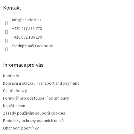
p
a
Kontakt
t
í
info
@
scarlett.cz
+420 417 535 770
+420 602 196 230
Sledujte náš Facebook
Informace pro vás
Kontakty
Doprava a platba / Transport and payment
Časté dotazy
Formulář pro odstoupení od smlouvy
Napište nám
Zásady používání souborů cookies
Podmínky ochrany osobních údajů
Obchodní podmínky