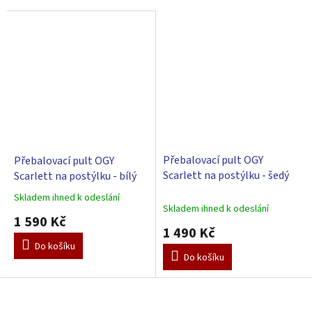
Přebalovací pult OGY
Přebalovací pult OGY
Scarlett na postýlku - šedý
Scarlett na postýlku - bílý
Skladem ihned k odeslání
Průměrné
Skladem ihned k odeslání
hodnocení
1 590 Kč
produktu
1 490 Kč
je
Do košíku
5,0
Do košíku
z
5
Z
hvězdiček.
á