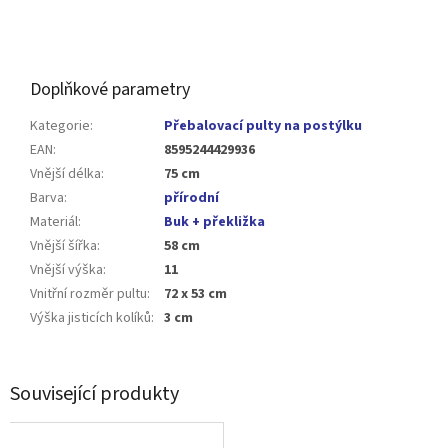
Doplňkové parametry
Kategorie
:
Přebalovací pulty na postýlku
EAN
:
8595244429936
Vnější délka
:
75 cm
Barva
:
přírodní
Materiál
:
Buk + překližka
Vnější šířka
:
58 cm
Vnější výška
:
11
Vnitřní rozměr pultu
:
72 x 53 cm
Výška jisticích kolíků
:
3 cm
Související produkty