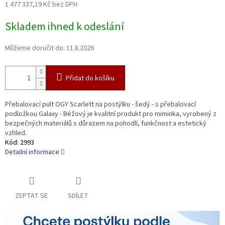
1 477 337,19 Kč bez DPH
Měrná
Skladem ihned k odeslání
cena:
Můžeme doručit do:
11.8.2026
Přidat do košíku
Přebalovací pult OGY Scarlett na postýlku - šedý - s přebalovací
podložkou Galaxy - Béžový je kvalitní produkt pro miminka, vyrobený z
bezpečných materiálů s důrazem na pohodlí, funkčnost a estetický
vzhled.
Kód:
2993
Detailní informace
ZEPTAT SE
SDÍLET