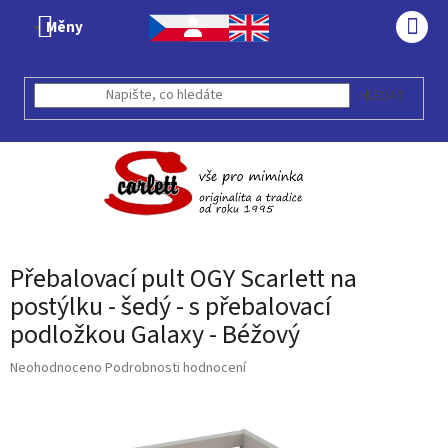
Přejít
Měny
na
NÁK
obsah
KOŠÍ
HLEDAT
Přebalovací pult OGY Scarlett na
postýlku - šedý - s přebalovací
podložkou Galaxy - Béžový
Průměrné
Neohodnoceno
Podrobnosti hodnocení
hodnocení
produktu
je
0,0