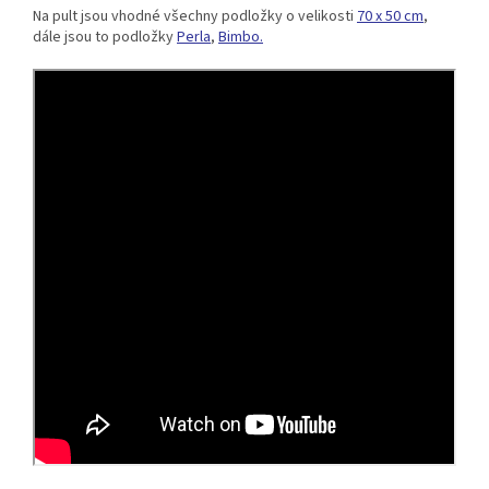
Na pult jsou vhodné všechny podložky o velikosti
70 x 50 cm
,
dále jsou to podložky
Perla
,
Bimbo.