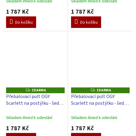
Skladem ihned k odeslání
Skladem ihned k odeslání
1 787 Kč
1 787 Kč
Do košíku
Do košíku
ZDARMA
ZDARMA
Z
Z
D
D
Přebalovací pult OGY
Přebalovací pult OGY
A
A
Scarlett na postýlku - šedý -
Scarlett na postýlku - šedý -
R
R
M
M
s přebalovací podložkou
s přebalovací podložkou
A
A
Hvězdička - Bílá
Slon - bílý
Skladem ihned k odeslání
Skladem ihned k odeslání
1 787 Kč
1 787 Kč