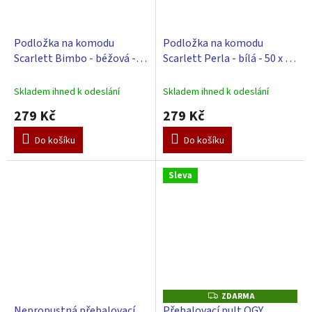
Podložka na komodu
Podložka na komodu
Scarlett Bimbo - béžová -
Scarlett Perla - bílá - 50 x 72
50 x 72 cm
cm
Skladem ihned k odeslání
Skladem ihned k odeslání
279 Kč
279 Kč
Do košíku
Do košíku
Sleva
ZDARMA
Z
D
Nepropustná přebalovací
Přebalovací pult OGY