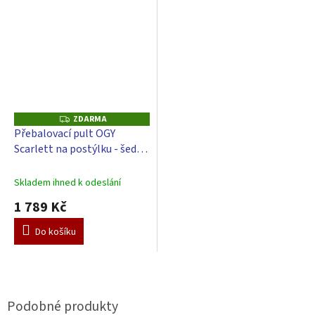
ZDARMA
Z
D
Přebalovací pult OGY
A
Scarlett na postýlku - šedý -
R
M
s přebalovací podložkou -
A
bílá
Skladem ihned k odeslání
1 789 Kč
Do košíku