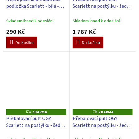
A
podložka Scarlett - bílá -
Scarlett na postýlku - šedý -
R
M
70x50x4 cm
s přebalovací podložkou
A
Galaxy - zelený
Skladem ihned k odeslání
Skladem ihned k odeslání
290 Kč
1 787 Kč
Do košíku
Do košíku
ZDARMA
ZDARMA
Z
Z
D
D
Přebalovací pult OGY
Přebalovací pult OGY
A
A
Scarlett na postýlku - šedý -
Scarlett na postýlku - šedý -
R
R
M
M
s přebalovací podložkou
s přebalovací podložkou
A
A
Slon - Modrý
Galaxy - Modrý